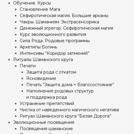
Обучение. Курсы
Становление Мага
Сефиротическая магия. Большие арканы
Чакры. Шаманизм. Экстрасенсорика
Денежный эгрегор. Сефиротическая магия
Курс эволюционного развития
Сила Рода. Родовые программы
Архетипы Богинь
Интенсивы “Коридор затмений”
Ритуалы Шаманского круга
Печати
Защита рода с откатом
Ясновидение
Печать “Защита дома + благосостояние”
Наполнение родовых структур
и поддержка рода
Устранение препятствий
Чистка от наведенного магического негатива
Ритуал Шаманского круга “Белая Дорога”
Эволюционные посвящения
Посвящения шаманские