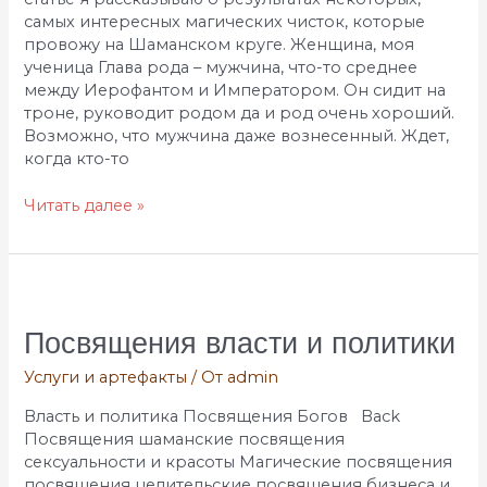
самых интересных магических чисток, которые
провожу на Шаманском круге. Женщина, моя
ученица Глава рода – мужчина, что-то среднее
между Иерофантом и Императором. Он сидит на
троне, руководит родом да и род очень хороший.
Возможно, что мужчина даже вознесенный. Ждет,
когда кто-то
Читать далее »
Посвящения
власти
и
Посвящения власти и политики
политики
Услуги и артефакты
/ От
admin
Власть и политика Посвящения Богов Back
Посвящения шаманские посвящения
сексуальности и красоты Магические посвящения
посвящения целительские посвящения бизнеса и