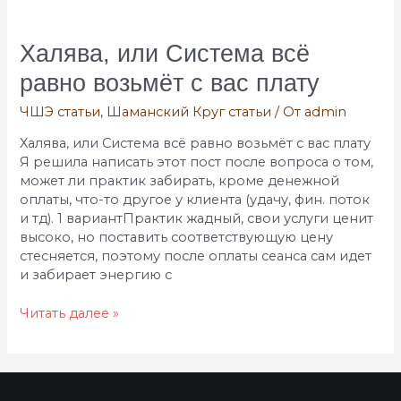
Халява,
или
Система
Халява, или Система всё
всё
равно возьмёт с вас плату
равно
возьмёт
ЧШЭ статьи
,
Шаманский Круг статьи
/ От
admin
с
вас
Халява, или Система всё равно возьмёт с вас плату
плату
Я решила написать этот пост после вопроса о том,
может ли практик забирать, кроме денежной
оплаты, что-то другое у клиента (удачу, фин. поток
и тд). 1 вариантПрактик жадный, свои услуги ценит
высоко, но поставить соответствующую цену
стесняется, поэтому после оплаты сеанса сам идет
и забирает энергию с
Читать далее »