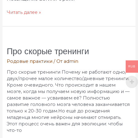
Читать далее »
Про
скорые
тренинги
Про скорые тренинги
Родовые практики
/ От
admin
RUB
Про скорые тренинги Почему не работают одно/
двух/прочее малое количество/дневные тренинги.
Кроме очевидного. Что происходит в нашем
мозге, когда мы получаем новую информацию и —
самое важное — усваиваем её? Полностью
развитие головного мозга человека заканчивается
только к 20-30 годам.Но ещё до рождения
младенца многие нейроны начинают отмирать.
Этот процесс очень важен для эволюции: чтобы
что-то