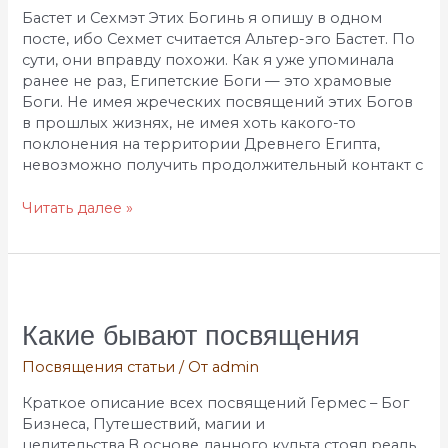
Бастет и Сехмэт Этих Богинь я опишу в одном
посте, ибо Сехмет считается Альтер-эго Бастет. По
сути, они вправду похожи. Как я уже упоминала
ранее не раз, Египетские Боги — это храмовые
Боги. Не имея жреческих посвящений этих Богов
в прошлых жизнях, не имея хоть какого-то
поклонения на территории Древнего Египта,
невозможно получить продолжительный контакт с
Читать далее »
Какие
бывают
посвящения
Какие бывают посвящения
Посвящения статьи
/ От
admin
Краткое описание всех посвящений Гермес – Бог
Бизнеса, Путешествий, магии и
целительства.В основе данного культа стоял реаль