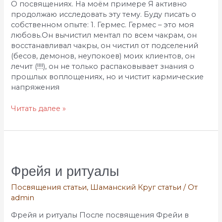
О посвящениях. На моём примере Я активно
продолжаю исследовать эту тему. Буду писать о
собственном опыте: 1. Гермес. Гермес – это моя
любовь.Он вычистил ментал по всем чакрам, он
восстанавливал чакры, он чистил от подселений
(бесов, демонов, неупокоев) моих клиентов, он
лечит (!!!!), он не только распаковывает знания о
прошлых воплощениях, но и чистит кармические
напряжения
Читать далее »
Фрейя
и
ритуалы
Фрейя и ритуалы
Посвящения статьи
,
Шаманский Круг статьи
/ От
admin
Фрейя и ритуалы После посвящения Фрейи в