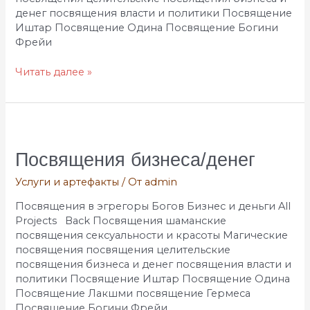
денег посвящения власти и политики Посвящение
Иштар Посвящение Одина Посвящение Богини
Фрейи
Читать далее »
Посвящения
бизнеса/
денег
Посвящения бизнеса/денег
Услуги и артефакты
/ От
admin
Посвящения в эгрегоры Богов Бизнес и деньги All
Projects Back Посвящения шаманские
посвящения сексуальности и красоты Магические
посвящения посвящения целительские
посвящения бизнеса и денег посвящения власти и
политики Посвящение Иштар Посвящение Одина
Посвящение Лакшми посвящение Гермеса
Посвящение Богини Фрейи