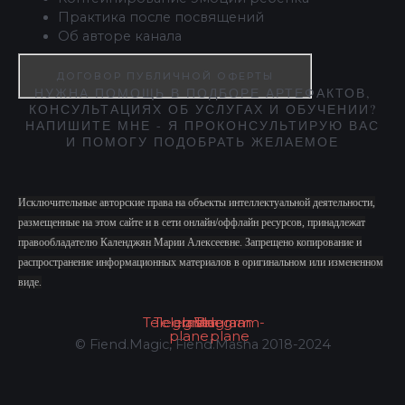
Практика после посвящений
Об авторе канала
ДОГОВОР ПУБЛИЧНОЙ ОФЕРТЫ
НУЖНА ПОМОЩЬ В ПОДБОРЕ АРТЕФАКТОВ,
КОНСУЛЬТАЦИЯХ ОБ УСЛУГАХ И ОБУЧЕНИИ?
НАПИШИТЕ МНЕ - Я ПРОКОНСУЛЬТИРУЮ ВАС
И ПОМОГУ ПОДОБРАТЬ ЖЕЛАЕМОЕ
Исключительные авторские права на объекты интеллектуальной деятельности,
размещенные на этом сайте и в сети онлайн/оффлайн ресурсов, принадлежат
правообладателю Календжян Марии Алексеевне. Запрещено копирование и
распространение информационных материалов в оригинальном или измененном
виде.
Telegram
Telegram-
Instagram
Vk
Telegram-
plane
plane
© Fiend.Magic, Fiend.Masha 2018-2024