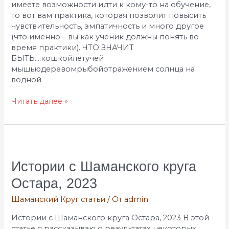
имеете возможности идти к кому-то на обучение,
то вот вам практика, которая позволит повысить
чувствительность, эмпатичность и много другое
(что именно – вы как ученик должны понять во
время практики). ЧТО ЗНАЧИТ
БЫТЬ….кошкойлетучей
мышьюдеревомрыбойотражением солнца на
водной
Читать далее »
Истории
с
Шаманского
Истории с Шаманского круга
круга
Остара, 2023
Остара,
2023
Шаманский Круг статьи
/ От
admin
Истории с Шаманского круга Остара, 2023 В этой
статье я рассказываю о результатах некоторых,