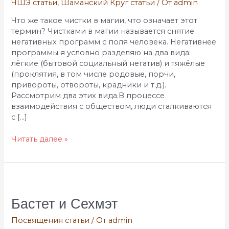
ЧШЭ статьи
,
Шаманский Круг статьи
/ От
admin
что
означает
Что же такое чистки в магии, что означает этот
этот
термин? Чистками в магии называется снятие
термин?
негативных программ с поля человека. Негативнее
программы я условно разделяю на два вида:
лёгкие (бытовой социальный негатив) и тяжёлые
(проклятия, в том числе родовые, порчи,
привороты, отвороты, крадники и т.д.).
Рассмотрим два этих вида.В процессе
взаимодействия с обществом, люди сталкиваются
с […]
Читать далее »
Бастет
и
Сехмэт
Бастет и Сехмэт
Посвящения статьи
/ От
admin