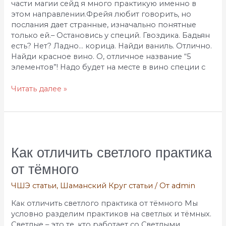
части магии сейд я много практикую именно в
этом направлении.Фрейя любит говорить, но
послания дает странные, изначально понятные
только ей.– Остановись у специй. Гвоздика. Бадьян
есть? Нет? Ладно… корица. Найди ваниль. Отлично.
Найди красное вино. О, отличное название “5
элементов”! Надо будет на месте в вино специи с
Читать далее »
Как
отличить
светлого
Как отличить светлого практика
практика
от тёмного
от
тёмного
ЧШЭ статьи
,
Шаманский Круг статьи
/ От
admin
Как отличить светлого практика от тёмного Мы
условно разделим практиков на светлых и тёмных.
Светлые – это те, кто работает со Светлыми