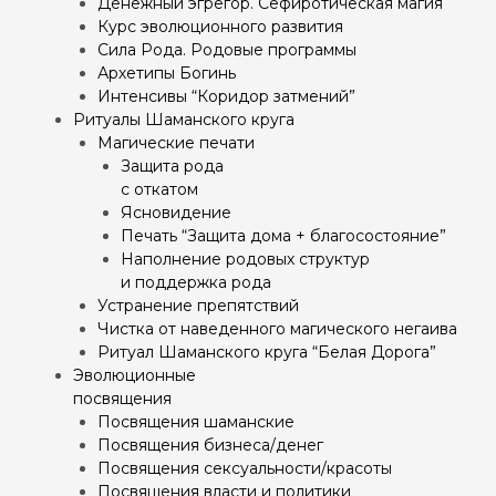
Денежный эгрегор. Сефиротическая магия
Курс эволюционного развития
Сила Рода. Родовые программы
Архетипы Богинь
Интенсивы “Коридор затмений”
Ритуалы Шаманского круга
Магические печати
Защита рода
с откатом
Ясновидение
Печать “Защита дома + благосостояние”
Наполнение родовых структур
и поддержка рода
Устранение препятствий
Чистка от наведенного магического негаива
Ритуал Шаманского круга “Белая Дорога”
Эволюционные
посвящения
Посвящения шаманские
Посвящения бизнеса/денег
Посвящения сексуальности/красоты
Посвящения власти и политики