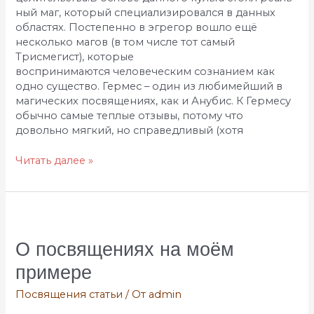
ный маг, который специализировался в данных
областях. Постепенно в эгрегор вошло ещё
несколько магов (в том числе тот самый
Трисмегист), которые
воспринимаются человеческим сознанием как
одно существо. Гермес – один из любимейший в
магических посвящениях, как и Анубис. К Гермесу
обычно самые теплые отзывы, потому что
довольно мягкий, но справедливый (хотя
Читать далее »
О
посвящениях
на
О посвящениях на моём
моём
примере
примере
Посвящения статьи
/ От
admin