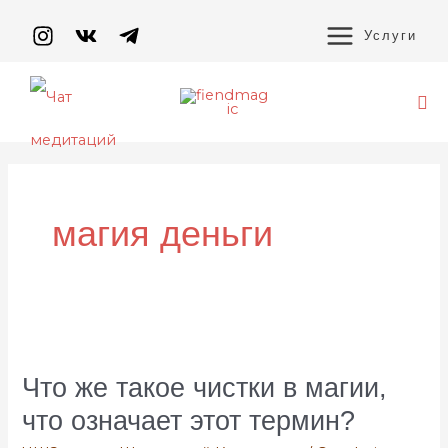
Перейти
MAIN
к
Услуги
содержимому
MENU
По
магия деньги
Что
же
такое
Что же такое чистки в магии,
чистки
что означает этот термин?
в
магии,