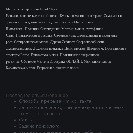
Ментальные практики Fiend.Magic
Развитие магических способностей.
Курсы по магии и эзотерике.
Семинары и
тренинги — академических подход.
Работа в Местах Силы.
Шаманизм.
Практики Сновидящих.
Магазин магии. Артефакты
Силы.
Практическая эзотерика. Саморазвитие.
Самопознание и духовный
рост.
Сефиротическая магия. Дерево Сефирот. Сверхспособности.
Экстрасенсорика.
Духовные практики. Целительство. Шаманизм. Посвящения в
эгрегоры Богов. Руническая магия. Практики эволюционного
развития.
Обучение Магии и Эзотерике ОНЛАЙН. Ментальная магия.
Кармическая магия. Регрессии в прошлые жизни
Последнее опубликованное
Способы прерывания контакта
За что мне всё это, или почему винить в чём-
то Богов – опасно
Секты
Задача психолога
Контейнирование эмоций ребенка