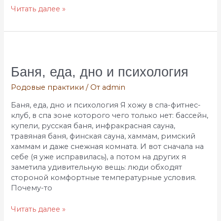
Читать далее »
Баня,
еда,
дно
Баня, еда, дно и психология
и
Родовые практики
/ От
admin
психология
Баня, еда, дно и психология Я хожу в спа-фитнес-
клуб, в спа зоне которого чего только нет: бассейн,
купели, русская баня, инфракрасная сауна,
травяная баня, финская сауна, хаммам, римский
хаммам и даже снежная комната. И вот сначала на
себе (я уже исправилась), а потом на других я
заметила удивительную вещь: люди обходят
стороной комфортные температурные условия.
Почему-то
Читать далее »