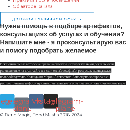
Практика после посвящений
Об авторе канала
ДОГОВОР ПУБЛИЧНОЙ ОФЕРТЫ
Нужна помощь в подборе артефактов,
консультациях об услугах и обучении?
Напишите мне - я проконсультирую вас
и помогу подобрать желаемое
Исключительные авторские права на объекты интеллектуальной деятельности,
размещенные на этом сайте и в сети онлайн/оффлайн ресурсов, принадлежат
правообладателю Календжян Марии Алексеевне. Запрещено копирование и
распространение информационных материалов в оригинальном или измененном виде.
legram
Telegram-
Vk
Instagram
Telegram-
plane
plane
© Fiend.Magic, Fiend.Masha 2018-2024