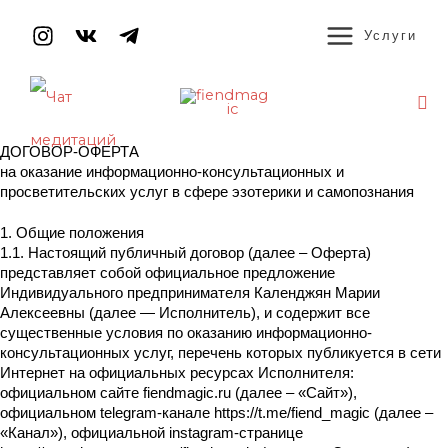
Перейти
MAIN
к
Услуги
содержимому
MENU
По
Навигация
ДОГОВОР-ОФЕРТА
по
на оказание информационно-консультационных и
записям
просветительских услуг в сфере эзотерики и самопознания
1. Общие положения
1.1. Настоящий публичный договор (далее – Оферта)
представляет собой официальное предложение
Индивидуального предпринимателя Календжян Марии
Алексеевны (далее — Исполнитель), и содержит все
существенные условия по оказанию информационно-
консультационных услуг, перечень которых публикуется в сети
Интернет на официальных ресурсах Исполнителя:
официальном сайте fiendmagic.ru (далее – «Сайт»),
официальном telegram-канале https://t.me/fiend_magic (далее –
«Канал»), официальной instagram-странице