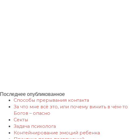
Ментальные практики Fiend.Magic
Развитие магических способностей.
Курсы по магии и эзотерике.
Семинары и тренинги
— академических подход.
Работа в Местах Силы. Шаманизм.
Практики
Сновидящих.
Магазин магии. Артефакты Силы.
Практическая эзотерика.
Саморазвитие.
Самопознание и духовный рост.
Сефиротическая магия. Дерево Сефирот.
Сверхспособности. Экстрасенсорика.
Духовные практики. Целительство. Шаманизм.
Посвящения в эгрегоры Богов. Руническая магия. Практики эволюционного
развития.
Обучение Магии и Эзотерике ОНЛАЙН. Ментальная магия. Кармическая
магия. Регрессии в прошлые жизни
Последнее опубликованное
Способы прерывания контакта
За что мне всё это, или почему винить в чём-то
Богов – опасно
Секты
Задача психолога
Контейнирование эмоций ребенка