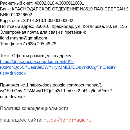
Расчетный счет: 40802.810.4.30000116891
Банк: КРАСНОДАРСКОЕ ОТДЕЛЕНИЕ N8619 ПАО СБЕРБАНК
БИК: 040349602
Корр. счет: 30101.810.1.00000000602
Почтовый адрес: 350016, Краснодар, ул. Котлярова, 30, кв. 195
Электронная почта для связи и претензий:
fiend.masha@gmail.com
Телефон: +7 (928) 205-49-79
Текст Оферты размещен по адресу:
https://docs.google.com/document/d/1-
r0oPohQc6C7Ue8r0eDWYlHyjMMELtEOsYrkKCgfFnE/edit?
usp=drivesdk
Приложение 1 https://docs.google.com/document/d/1-
wQELhQnytCTAMwyTFTju2p2rf_bm0c-r2-aR_g9uhA/edit?
usp=drivesdk
Политика конфиденциальности
Наш адрес сайта:
https://fiendmagic.ru