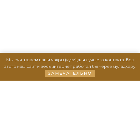
Мы считываем ваши чакры (куки) для лучшего контакта. Без
этого наш сайт и весь интернет работал бы через муладхару.
ЗАМЕЧАТЕЛЬНО
Обучение. Курсы
Становление Мага
Сефиротическая магия.
Большие арканы
Чакры. Шаманизм.
Экстрасенсорика
Денежный эгрегор.
Сефиротическая магия
Курс эволюционного