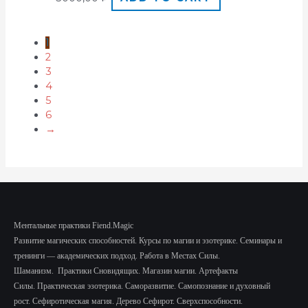
1
2
3
4
5
6
→
Ментальные практики Fiend.Magic
Развитие магических способностей.
Курсы по магии и эзотерике.
Семинары и
тренинги — академических подход.
Работа в Местах Силы.
Шаманизм.
Практики Сновидящих.
Магазин магии. Артефакты
Силы.
Практическая эзотерика. Саморазвитие.
Самопознание и духовный
рост.
Сефиротическая магия. Дерево Сефирот. Сверхспособности.