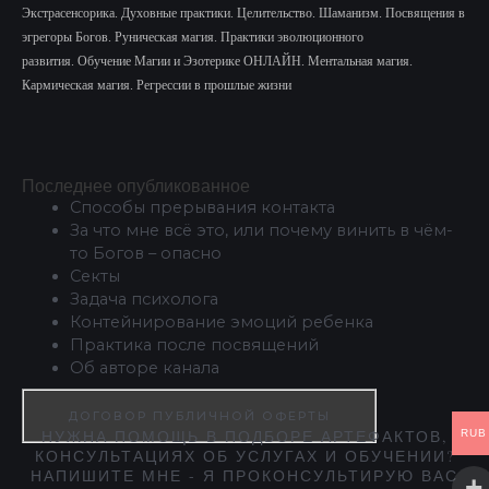
Экстрасенсорика.
Духовные практики. Целительство. Шаманизм. Посвящения в
эгрегоры Богов. Руническая магия. Практики эволюционного
развития.
Обучение Магии и Эзотерике ОНЛАЙН. Ментальная магия.
Кармическая магия. Регрессии в прошлые жизни
Последнее опубликованное
Способы прерывания контакта
За что мне всё это, или почему винить в чём-
то Богов – опасно
Секты
Задача психолога
Контейнирование эмоций ребенка
Практика после посвящений
Об авторе канала
ДОГОВОР ПУБЛИЧНОЙ ОФЕРТЫ
НУЖНА ПОМОЩЬ В ПОДБОРЕ АРТЕФАКТОВ,
RUB
КОНСУЛЬТАЦИЯХ ОБ УСЛУГАХ И ОБУЧЕНИИ?
НАПИШИТЕ МНЕ - Я ПРОКОНСУЛЬТИРУЮ ВАС