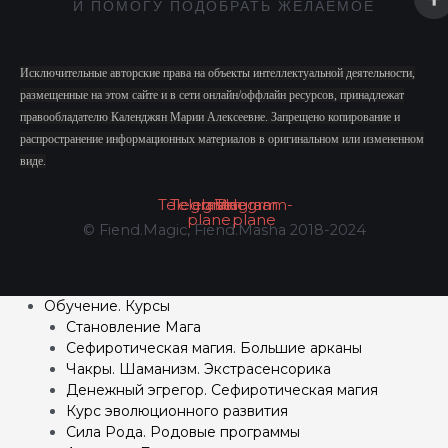
И ПОМОГУ ПОДОБРАТЬ ЖЕЛАЕМОЕ
Исключительные авторские права на объекты интеллектуальной деятельности,
размещенные на этом сайте и в сети онлайн/оффлайн ресурсов, принадлежат
правообладателю Календжян Марии Алексеевне. Запрещено копирование и
распространение информационных материалов в оригинальном или измененном
виде.
Telegram
Telegram-
Instagram
Vk
Telegram-
plane
plane
© Fiend.Magic, Fiend.Masha 2018-2024
Обучение. Курсы
Становление Мага
Сефиротическая магия. Большие арканы
Чакры. Шаманизм. Экстрасенсорика
Денежный эгрегор. Сефиротическая магия
Курс эволюционного развития
Сила Рода. Родовые программы