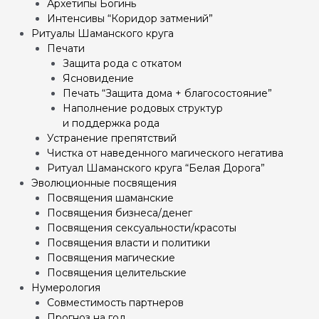
Архетипы Богинь
Интенсивы “Коридор затмений”
Ритуалы Шаманского круга
Печати
Защита рода с откатом
Ясновидение
Печать “Защита дома + благосостояние”
Наполнение родовых структур
и поддержка рода
Устранение препятствий
Чистка от наведенного магического негатива
Ритуал Шаманского круга “Белая Дорога”
Эволюционные посвящения
Посвящения шаманские
Посвящения бизнеса/денег
Посвящения сексуальности/красоты
Посвящения власти и политики
Посвящения магические
Посвящения целительские
Нумерология
Совместимость партнеров
Прогноз на год