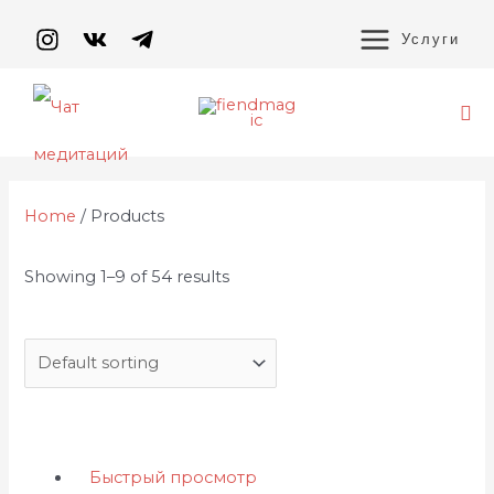
Перейти
MAIN
к
Услуги
содержимому
MENU
По
Home
/ Products
Showing 1–9 of 54 results
Быстрый просмотр