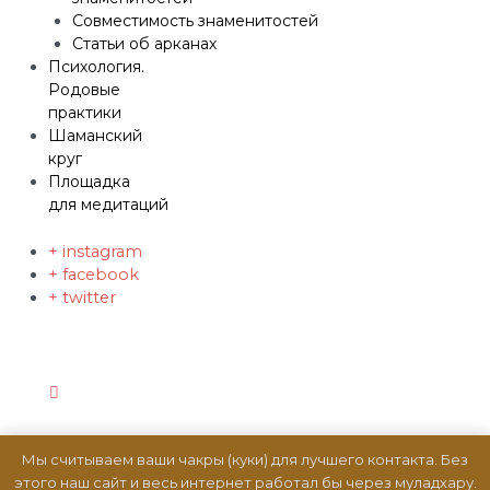
Совместимость знаменитостей
Статьи об арканах
Психология.
Родовые
практики
Шаманский
круг
Площадка
для медитаций
+ instagram
+ facebook
+ twitter
Мы считываем ваши чакры (куки) для лучшего контакта. Без
этого наш сайт и весь интернет работал бы через муладхару.