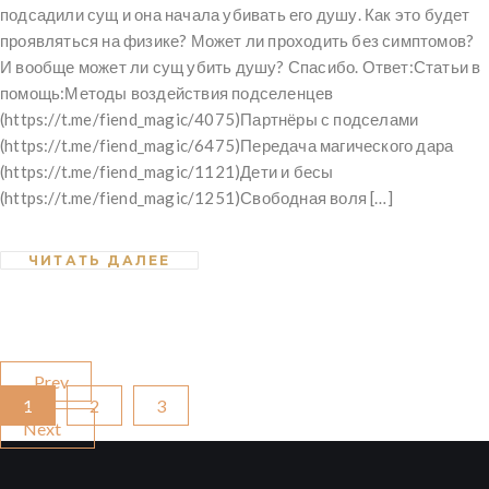
подсадили сущ и она начала убивать его душу. Как это будет
проявляться на физике? Может ли проходить без симптомов?
И вообще может ли сущ убить душу? Спасибо. Ответ:Статьи в
помощь:Методы воздействия подселенцев
(https://t.me/fiend_magic/4075)Партнёры с подселами
(https://t.me/fiend_magic/6475)Передача магического дара
(https://t.me/fiend_magic/1121)Дети и бесы
(https://t.me/fiend_magic/1251)Свободная воля […]
ЧИТАТЬ ДАЛЕЕ
Prev
1
2
3
Next