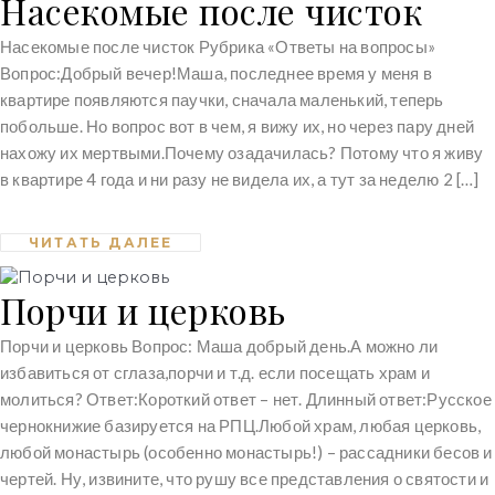
Насекомые после чисток
Насекомые после чисток Рубрика «Ответы на вопросы»
Вопрос:Добрый вечер!Маша, последнее время у меня в
квартире появляются паучки, сначала маленький, теперь
побольше. Но вопрос вот в чем, я вижу их, но через пару дней
нахожу их мертвыми.Почему озадачилась? Потому что я живу
в квартире 4 года и ни разу не видела их, а тут за неделю 2 […]
ЧИТАТЬ ДАЛЕЕ
Порчи и церковь
Порчи и церковь Вопрос: Маша добрый день.А можно ли
избавиться от сглаза,порчи и т.д. если посещать храм и
молиться? Ответ:Короткий ответ – нет. Длинный ответ:Русское
чернокнижие базируется на РПЦ.Любой храм, любая церковь,
любой монастырь (особенно монастырь!) – рассадники бесов и
чертей. Ну, извините, что рушу все представления о святости и