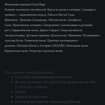
Ментальные практики Fiend.Magic
Развитие магических способностей.
Курсы по магии и эзотерике.
Семинары и
тренинги — академических подход.
Работа в Местах Силы.
Шаманизм.
Практики Сновидящих.
Магазин магии. Артефакты
Силы.
Практическая эзотерика. Саморазвитие.
Самопознание и духовный
рост.
Сефиротическая магия. Дерево Сефирот. Сверхспособности.
Экстрасенсорика.
Духовные практики. Целительство. Шаманизм. Посвящения в
эгрегоры Богов. Руническая магия. Практики эволюционного
развития.
Обучение Магии и Эзотерике ОНЛАЙН. Ментальная магия.
Кармическая магия. Регрессии в прошлые жизни
Последнее опубликованное
Способы прерывания контакта
За что мне всё это, или почему винить в чём-
то Богов – опасно
Секты
Задача психолога
Контейнирование эмоций ребенка