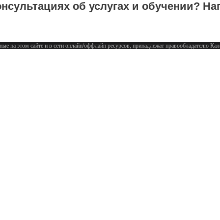
нсультациях об услугах и обучении? На
ные на этом сайте и в сети онлайн/оффлайн ресурсов, принадлежат правообладателю К