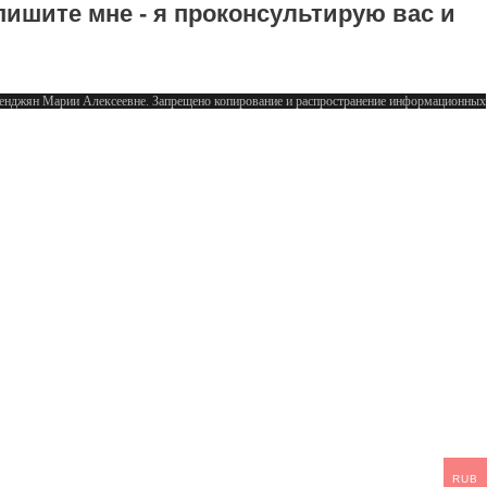
пишите мне - я проконсультирую вас и
аленджян Марии Алексеевне. Запрещено копирование и распространение информационных
RUB