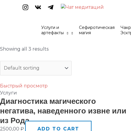
Перейти
к
содержимому
Услуги и
Сефиротическая
Чакр
артефакты
магия
Эскт
Showing all 3 results
Быстрый просмотр
Услуги
Диaгностика мaгического
нeгатива, навeденного извнe или
из Рoда
2500,00
₽
ADD TO CART