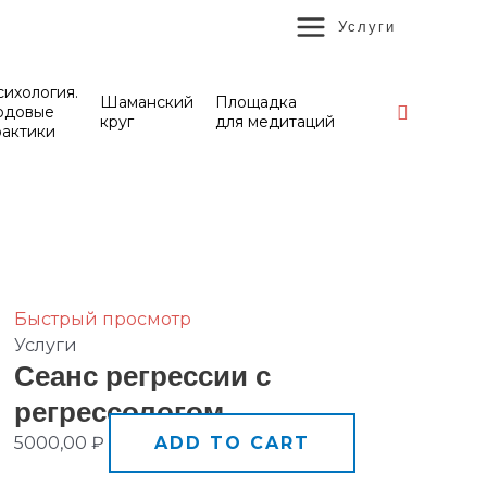
MAIN
Услуги
MENU
ихология.
Шаманский
Площадка
Поиск
одовые
круг
для медитаций
рактики
Быстрый просмотр
Услуги
Сeанс рeгрессии с
рeгрессологом
5000,00
₽
ADD TO CART