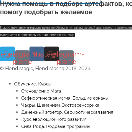
Нужна помощь в подборе артефактов, ко
помогу подобрать желаемое
Исключительные авторские права на объекты интеллектуальной деятельности, размещен
материалов в оригинальном или измененном виде.
legram
Telegram-
Vk
Instagram
Telegram-
plane
plane
© Fiend.Magic, Fiend.Masha 2018-2024
Обучение. Курсы
Становление Мага
Сефиротическая магия. Большие арканы
Чакры. Шаманизм. Экстрасенсорика
Денежный эгрегор. Сефиротическая магия
Курс эволюционного развития
Сила Рода. Родовые программы