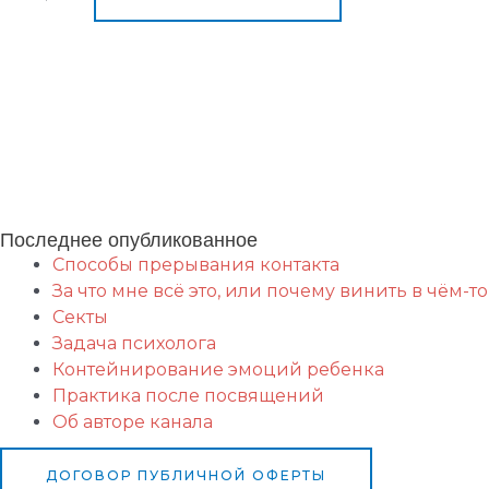
Ментальные практики Fiend.Magic
Развитие магических способностей.
Курсы по магии и эзотерике.
Семинары и тренинги 
и духовный рост.
Сефиротическая магия. Дерево Сефирот. Сверхспособности. Экстрасе
ОНЛАЙН. Ментальная магия. Кармическая магия. Регрессии в прошлые жизни
Последнее опубликованное
Способы прерывания контакта
За что мне всё это, или почему винить в чём-то
Секты
Задача психолога
Контейнирование эмоций ребенка
Практика после посвящений
Об авторе канала
ДОГОВОР ПУБЛИЧНОЙ ОФЕРТЫ