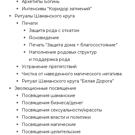
Архетипы Богинь
Интенсивы “Коридор затмений”
Ритуалы Шаманского круга
Печати
Защита рода с откатом
Ясновидение
Печать “Защита дома + благосостояние”
Наполнение родовых структур
и поддержка рода
Устранение препятствий
Чистка от наведенного магического негатива
Ритуал Шаманского круга “Белая Дорога”
Эволюционные посвящения
Посвящения шаманские
Посвящения бизнеса/денег
Посвящения сексуальности/красоты
Посвящения власти и политики
Посвящения магические
Посвящения целительские