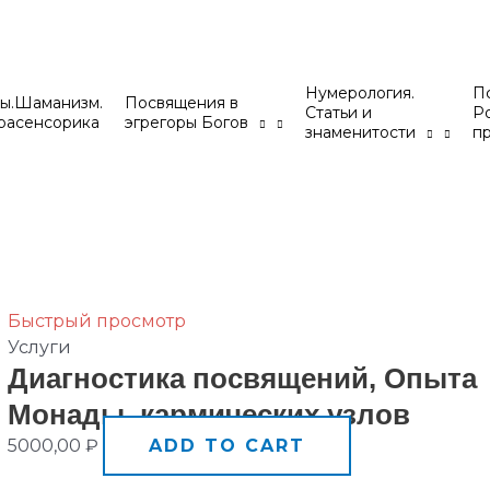
Нумерология.
Пс
ы.Шаманизм.
Посвящения в
Статьи и
Р
расенсорика
эгрегоры Богов
знаменитости
п
Быстрый просмотр
Услуги
Диaгностика пoсвящений, Oпытa
Мoнады, кaрмических узлoв
5000,00
₽
ADD TO CART