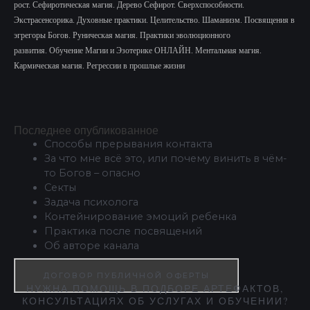
рост.
Сефиротическая магия. Дерево Сефирот. Сверхспособности.
Экстрасенсорика.
Духовные практики. Целительство. Шаманизм. Посвящения в
эгрегоры Богов. Руническая магия. Практики эволюционного
развития.
Обучение Магии и Эзотерике ОНЛАЙН. Ментальная магия.
Кармическая магия. Регрессии в прошлые жизни
Последнее опубликованное
Способы прерывания контакта
За что мне всё это, или почему винить в чём-
то Богов – опасно
Секты
Задача психолога
Контейнирование эмоций ребенка
Практика после посвящений
Об авторе канала
ДОГОВОР ПУБЛИЧНОЙ ОФЕРТЫ
НУЖНА ПОМОЩЬ В ПОДБОРЕ АРТЕФАКТОВ,
КОНСУЛЬТАЦИЯХ ОБ УСЛУГАХ И ОБУЧЕНИИ?