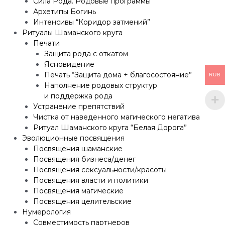
Сила Рода. Родовые программы
Архетипы Богинь
Интенсивы “Коридор затмений”
Ритуалы Шаманского круга
Печати
Защита рода с откатом
Ясновидение
Печать “Защита дома + благосостояние”
RUB
Наполнение родовых структур
и поддержка рода
Устранение препятствий
Чистка от наведенного магического негатива
Ритуал Шаманского круга “Белая Дорога”
Эволюционные посвящения
Посвящения шаманские
Посвящения бизнеса/денег
Посвящения сексуальности/красоты
Посвящения власти и политики
Посвящения магические
Посвящения целительские
Нумерология
Совместимость партнеров