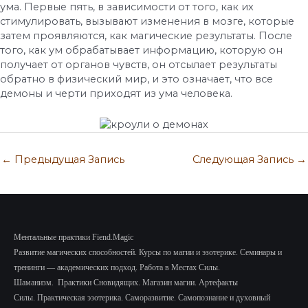
ума. Первые пять, в зависимости от того, как их
стимулировать, вызывают изменения в мозге, которые
затем проявляются, как магические результаты. После
того, как ум обрабатывает информацию, которую он
получает от органов чувств, он отсылает результаты
обратно в физический мир, и это означает, что все
демоны и черти приходят из ума человека.
←
Предыдущая Запись
Следующая Запись
→
Ментальные практики Fiend.Magic
Развитие магических способностей.
Курсы по магии и эзотерике.
Семинары и
тренинги — академических подход.
Работа в Местах Силы.
Шаманизм.
Практики Сновидящих.
Магазин магии. Артефакты
Силы.
Практическая эзотерика. Саморазвитие.
Самопознание и духовный