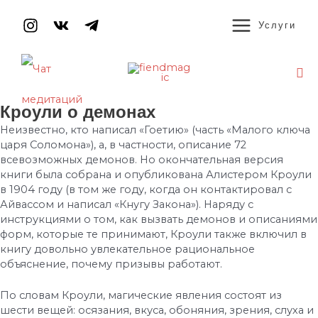
Перейти
MAIN
к
Услуги
содержимому
MENU
По
Навигация
Кроули о демонах
по
Неизвестно, кто написал «Гоетию» (часть «Малого ключа
записям
царя Соломона»), а, в частности, описание 72
всевозможных демонов. Но окончательная версия
книги была собрана и опубликована Алистером Кроули
в 1904 году (в том же году, когда он контактировал с
Айвассом и написал «Кнугу Закона»). Наряду с
инструкциями о том, как вызвать демонов и описаниями
форм, которые те принимают, Кроули также включил в
книгу довольно увлекательное рациональное
объяснение, почему призывы работают.
По словам Кроули, магические явления состоят из
шести вещей: осязания, вкуса, обоняния, зрения, слуха и