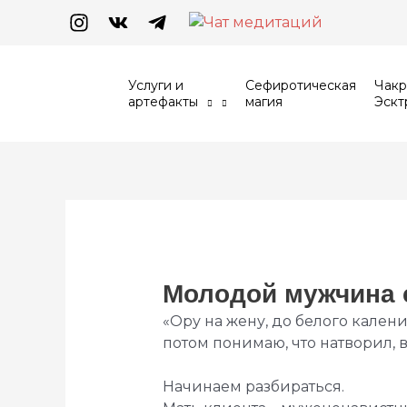
Перейти
к
содержимому
Услуги и
Сефиротическая
Чакр
артефакты
магия
Эскт
Навигация
по
записям
Молодой мужчина 
«Ору на жену, до белого кален
потом понимаю, что натворил, 
Начинаем разбираться.