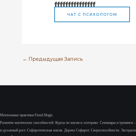
fffffffffffffff
ЧАТ С ПСИХОЛОГОМ
←
Предыдущая Запись
Ментальные практики Fiend.Magic
Развитие магических способностей.
Курсы по магии и эзотерике.
Семинары и тренинги 
и духовный рост.
Сефиротическая магия. Дерево Сефирот. Сверхспособности. Экстрасе