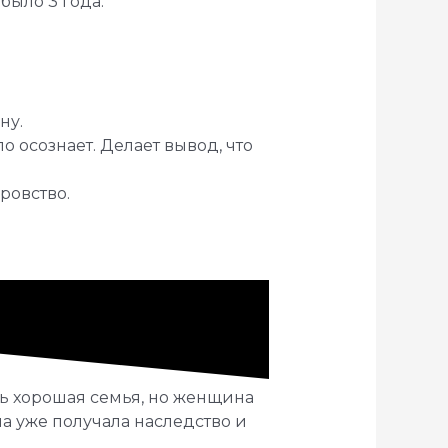
было 3 года.
ну.
о осознает. Делает вывод, что
ровство.
ень хорошая семья, но женщина
на уже получала наследство и