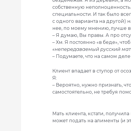
безденежья. Я из деревни, а мо
собственную неполноценность. 
специальности. И так было все
с одного варианта на другой) н
нее, по моему мнению, лучше 
– Я думаю, Вы правы. А про отс
– Хм. Я постоянно «в беде», что
«непередаваемый русский мат
– Подумаете, что на самом дел
Клиент впадает в ступор от осо
Я:
– Вероятно, нужно признать, чт
самостоятельно, не требуя по
Мать клиента, кстати, получила 
может подать на алименты (и эт