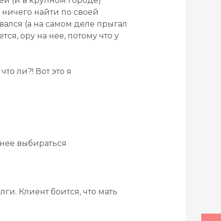
ней (и в крупном городе)
 ничего найти по своей
вался (а на самом деле прыгал
ся, ору на нее, потому что у
то ли?! Вот это я
з нее выбираться
лги. Клиент боится, что мать