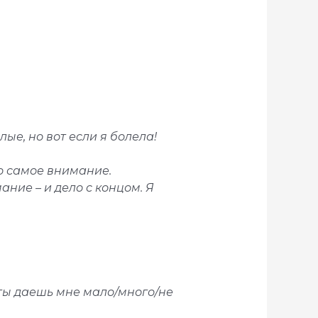
ые, но вот если я болела!
то самое внимание.
ание – и дело с концом. Я
, ты даешь мне мало/много/не