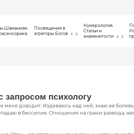
Нумерология.
Пс
ы.Шаманизм.
Посвящения в
Статьи и
Р
расенсорика
эгрегоры Богов
знаменитости
п
с запросом психологу
ия меня доводит. Издеваюсь над ней, знаю ее болевы
впадаю в бессилие. Отношения на грани развода, же