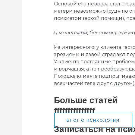
Основой его невроза стал страх
матери невозможно (судя по о
психиатрической помощи), поэт
Я маленький, беспомощный маль
Из интересного: у клиента гаст
эрозиями и язвой страдают под
У клиента постоянные проблем
и ворчащая, а не преобразующа
Походка клиента подпрыгивающ
всех частей тела друг с другом)
Больше статей
fffffffffffffff
БЛОГ О ПСИХОЛОГИИ
Записаться на пс