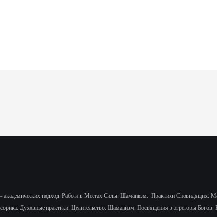
— академических подход.
Работа в Местах Силы. Шаманизм.
Практики Сновидящих.
Ма
нсорика.
Духовные практики. Целительство. Шаманизм. Посвящения в эгрегоры Богов. 