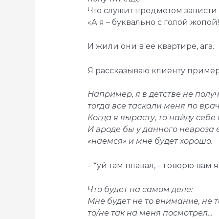
Что служит предметом зависти 
«А я – буквально с голой жопой!
И жили они в ее квартире, ага.
Я рассказываю клиенту пример
Например, я в детстве не полу
тогда все таскали меня по вра
Когда я вырасту, то найду себе
И вроде бы у данного невроза е
«наемся» и мне будет хорошо.
– *уй
там плавал, – говорю вам я
Что будет на самом деле:
Мне будет не то внимание, не 
то/не так на меня посмотрел…