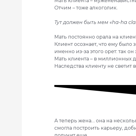
Мать клиента – мужененавистниц
Отчим – тоже алкоголик.
Тут должен быть мем «ha-ha clas
Мать постоянно орала на клиент
Клиент осознает, что ему было 
именно из-за этого орет: так он
Мать клиента – в миллионных д
Наследства клиенту не светит 
А теперь жена… она на нескольк
смогла построить карьеру, доб
получит еще.