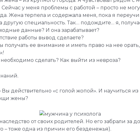
я жена – из крупного города. Я чувствовал рядом с 
Сейчас у меня проблемы с работой – просто не могу
гда. Жена терпела и содержала меня, пока я переучи
а другую специальность. Так… подождите… я, получает
входные данные? И она зарабатывает?
утствие работы вывод сделаете?
бы получать ее внимание и иметь право на нее орать, ч
»!
е необходимо сделать? Как выйти из невроза?
знаний.
о Вы действительно «с голой жопой». И научиться и
мощи жены?
наследство от своих родителей. Но его забрали за до
о – тоже одна из причин его безденежья).