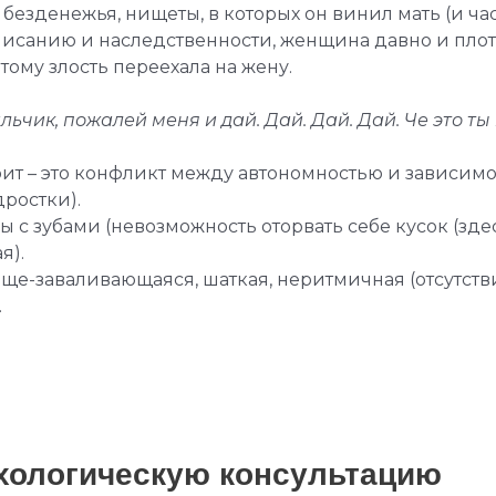
 безденежья, нищеты, в которых он винил мать (и час
писанию и наследственности, женщина давно и плот
ому злость переехала на жену.
чик, пожалей меня и дай. Дай. Дай. Дай. Че это ты
рит – это конфликт между автономностью и зависимос
ростки).
ы с зубами (невозможность оторвать себе кусок (зд
я).
е-заваливающаяся, шаткая, неритмичная (отсутстви
.
ихологическую консультацию