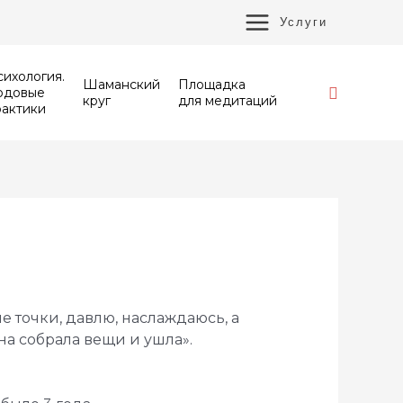
MAIN
Услуги
MENU
ихология.
Шаманский
Площадка
Поиск
одовые
круг
для медитаций
рактики
е точки, давлю, наслаждаюсь, а
на собрала вещи и ушла».