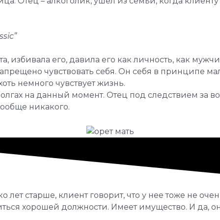
а. Отец – алкоголик, ушел из семьи, когда клиенту 
sic”
а, избивала его, давила его как личность, как мужчи
запрещено чувствовать себя. Он себя в принципе мал
 хоть немного чувствует жизнь.
олгах на данный момент. Отец под следствием за во
вообще никакого.
о лет старше, клиент говорит, что у нее тоже не оч
иться хорошей должности. Имеет имущество. И да, о