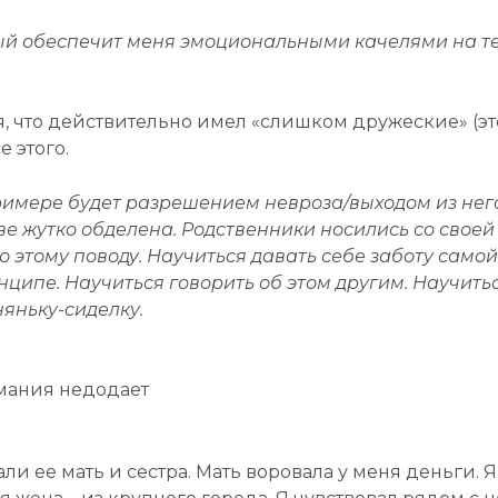
орый обеспечит меня эмоциональными качелями на т
ся, что действительно имел «слишком дружеские» (э
 этого.
римере будет разрешением невроза/выходом из нег
тве жутко обделена. Родственники носились со своей 
о этому поводу. Научиться давать себе заботу самой
нципе. Научиться говорить об этом другим. Научитьс
няньку-сиделку.
имания недодает
и ее мать и сестра. Мать воровала у меня деньги. Я