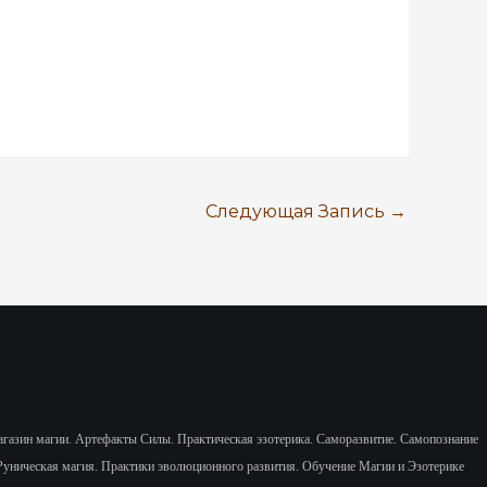
Следующая Запись
→
газин магии. Артефакты Силы.
Практическая эзотерика. Саморазвитие.
Самопознание
Руническая магия. Практики эволюционного развития.
Обучение Магии и Эзотерике