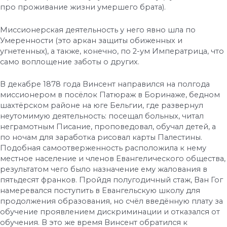
про проживание жизни умершего брата).
Миссионерская деятельность у него явно шла по
Умеренности (это аркан защиты обиженных и
угнетенных), а также, конечно, по 2-ум Императрица, что
само воплощение заботы о других.
В декабре 1878 года Винсент направился на полгода
миссионером в посёлок Патюраж в Боринаже, бедном
шахтёрском районе на юге Бельгии, где развернул
неутомимую деятельность: посещал больных, читал
неграмотным Писание, проповедовал, обучал детей, а
по ночам для заработка рисовал карты Палестины.
Подобная самоотверженность расположила к нему
местное население и членов Евангелического общества,
результатом чего было назначение ему жалования в
пятьдесят франков. Пройдя полугодичный стаж, Ван Гог
намеревался поступить в Евангельскую школу для
продолжения образования, но счёл введённую плату за
обучение проявлением дискриминации и отказался от
обучения. В это же время Винсент обратился к