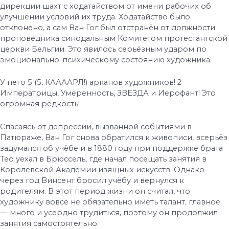
дирекции шахт с ходатайством от имени рабочих об
улучшении условий их труда. Ходатайство было
отклонено, а сам Ван Гог был отстранён от должности
проповедника синодальным Комитетом протестантской
церкви Бельгии. Это явилось серьёзным ударом по
эмоционально-психическому состоянию художника.
У него 5 (5, КААААРЛ!) арканов художников! 2
Императрицы, Умеренность, ЗВЕЗДА и Иерофант! Это
огромная редкость!
Спасаясь от депрессии, вызванной событиями в
Патюраже, Ван Гог снова обратился к живописи, всерьёз
задумался об учёбе и в 1880 году при поддержке брата
Тео уехал в Брюссель, где начал посещать занятия в
Королевской Академии изящных искусств. Однако
через год Винсент бросил учёбу и вернулся к
родителям. В этот период жизни он считал, что
художнику вовсе не обязательно иметь талант, главное
— много и усердно трудиться, поэтому он продолжил
занятия самостоятельно.