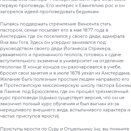
первую проповедь. Его интерес к Евангелию рос и он
загорелся идеей проповедовать беднякам.
Пытаясь поддержать стремление Винсента стать
пастором, семья посылает его в мае 1877 года в
Амстердам, где он поселился у своего дяди, адмирала
Яна ван Гога. Здесь он усердно занимался под
руководством своего дяди Йоганесса Стрикера,
уважаемого и признанного теолога, готовясь к сдаче
вступительного экзамена в университет на отделение
теологии. В конце концов он разочаровался в учёбе,
бросил свои занятия и в июле 1878 уехал из Амстердама.
Желание быть полезным простым людям направило его
в Протестантскую миссионерскую школу пастора Бокмы
в Лакене под Брюсселем, где он прошёл трёхмесячный
курс проповеди (однако существует версия, что он не
закончил полный курс обучения и был выгнан из-за
неряшливого внешнего вида, вспыльчивого характера и
частых приступов ярости).
Приступы ярости по Суду и Отшельнику (ну, вы помните