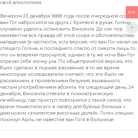
свой алкоголизм.
RUB
Вечером 23 декабря 1888 года после очередной ссоры
ван Гог набросился на друга с бритвой в руках. Гогену
случайно удалось остановить Винсента. До сих пор
неизвестна вся правда об этой ссоре и обстоятельствах
нападения (в частности, есть версия, что ван Гог напал на
спящего Гогена, и последнего спасло от смерти лишь то,
что он вовремя проснулся), однако в ту же ночь Ван Гог
отрезал себе мочку уха. По общепринятой версии, это
было сделано в порыве раскаяния; в то же время
некоторые исследователи считают, что это было не
раскаянием, а проявлением безумия, вызванного
частым употреблением абсента. На следующий день, 24
декабря, Винсента отвезли в психиатрическую
лечебницу, где приступ повторился с такой силой, что
врачи поместили его в палату для буйных больных с
диагнозом «эпилепсия височных долей». Гоген спешно
покинул Арль, не навестив ван Гога в больнице.