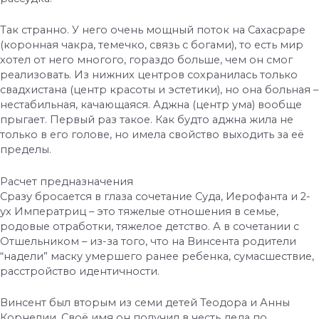
Так странно. У него очень мощный поток на Сахасраре
(коронная чакра, темечко, связь с богами), то есть мир
хотел от него многого, гораздо больше, чем он смог
реализовать. Из нижних центров сохранилась только
свадхистана (центр красоты и эстетики), но она больная –
нестабильная, качающаяся. Аджна (центр ума) вообще
прыгает. Первый раз такое. Как будто аджна жила не
только в его голове, но имела свойство выходить за её
пределы.
Расчет предназначения
Сразу бросается в глаза сочетание Суда, Иерофанта и 2-
ух Императриц – это тяжелые отношения в семье,
родовые отработки, тяжелое детство. А в сочетании с
Отшельником – из-за того, что на Винсента родители
“надели” маску умершего ранее ребенка, сумасшествие,
расстройство идентичности.
Винсент был вторым из семи детей Теодора и Анны
Корнелии. Своё имя он получил в честь деда по