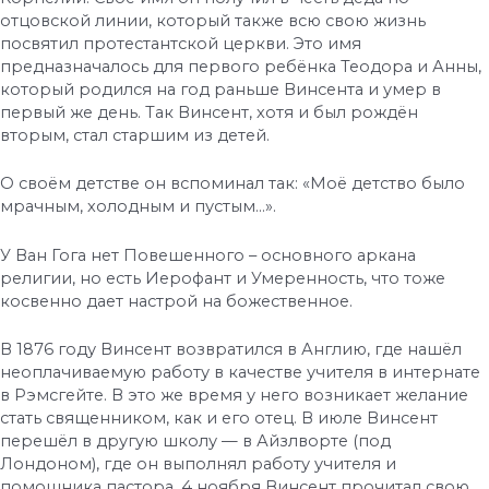
отцовской линии, который также всю свою жизнь
посвятил протестантской церкви. Это имя
предназначалось для первого ребёнка Теодора и Анны,
который родился на год раньше Винсента и умер в
первый же день. Так Винсент, хотя и был рождён
вторым, стал старшим из детей.
О своём детстве он вспоминал так: «Моё детство было
мрачным, холодным и пустым…».
У Ван Гога нет Повешенного – основного аркана
религии, но есть Иерофант и Умеренность, что тоже
косвенно дает настрой на божественное.
В 1876 году Винсент возвратился в Англию, где нашёл
неоплачиваемую работу в качестве учителя в интернате
в Рэмсгейте. В это же время у него возникает желание
стать священником, как и его отец. В июле Винсент
перешёл в другую школу — в Айзлворте (под
Лондоном), где он выполнял работу учителя и
помощника пастора. 4 ноября Винсент прочитал свою