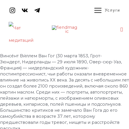
Перейти
MAIN
к
Услуги
содержимому
MENU
По
Навигация
по
записям
Винсе́нт Ви́ллем Ван Гог (30 марта 1853, Грот-
Зюндерт, Нидерланды — 29 июля 1890, Овер-сюр-Уаз,
Франция) — нидерландский художник-
постимпрессионист, чьи работы оказали вневременное
влияние на живопись XX века. За десять с небольшим лет
он создал более 2100 произведений, включая около 860
картин маслом. Среди них — портреты, автопортреты,
пейзажи и натюрморты, с изображением оливковых
деревьев, кипарисов, полей пшеницы и подсолнухов.
Большинство критиков не замечало Ван Гога до его
самоубийства в возрасте 37 лет, которому
предшествовали годы тревог, нищеты и расстройств
рассудка.