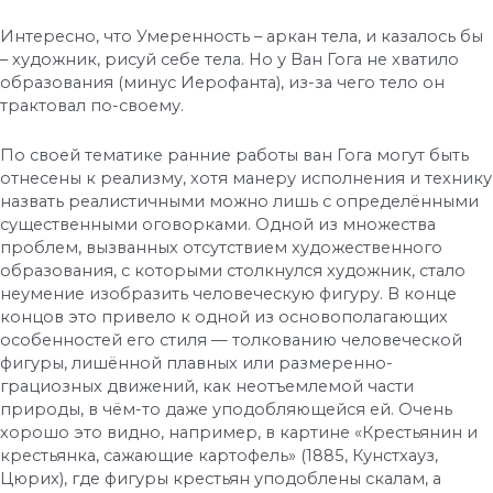
Интересно, что Умеренность – аркан тела, и казалось бы
– художник, рисуй себе тела. Но у Ван Гога не хватило
образования (минус Иерофанта), из-за чего тело он
трактовал по-своему.
По своей тематике ранние работы ван Гога могут быть
отнесены к реализму, хотя манеру исполнения и технику
назвать реалистичными можно лишь с определёнными
существенными оговорками. Одной из множества
проблем, вызванных отсутствием художественного
образования, с которыми столкнулся художник, стало
неумение изобразить человеческую фигуру. В конце
концов это привело к одной из основополагающих
особенностей его стиля — толкованию человеческой
фигуры, лишённой плавных или размеренно-
грациозных движений, как неотъемлемой части
природы, в чём-то даже уподобляющейся ей. Очень
хорошо это видно, например, в картине «Крестьянин и
крестьянка, сажающие картофель» (1885, Кунстхауз,
Цюрих), где фигуры крестьян уподоблены скалам, а