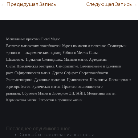
←
Предыдущая Запись
Следующая Запись
→
Ментальные практики Fiend.Magic
Развитие магических способностей.
Курсы по магии и эзотерике.
Семинары и
тренинги — академических подход.
Работа в Местах Силы.
Шаманизм.
Практики Сновидящих.
Магазин магии. Артефакты
Силы.
Практическая эзотерика. Саморазвитие.
Самопознание и духовный
рост.
Сефиротическая магия. Дерево Сефирот. Сверхспособности.
Экстрасенсорика.
Духовные практики. Целительство. Шаманизм. Посвящения в
эгрегоры Богов. Руническая магия. Практики эволюционного
развития.
Обучение Магии и Эзотерике ОНЛАЙН. Ментальная магия.
Кармическая магия. Регрессии в прошлые жизни
Последнее опубликованное
Способы прерывания контакта