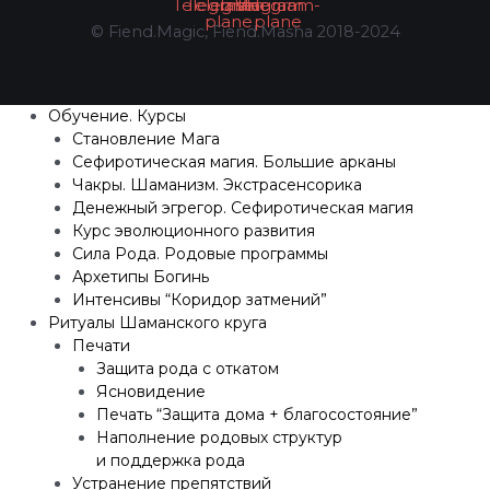
Telegram
Telegram-
Instagram
Vk
Telegram-
plane
plane
© Fiend.Magic, Fiend.Masha 2018-2024
Обучение. Курсы
Становление Мага
Сефиротическая магия. Большие арканы
Чакры. Шаманизм. Экстрасенсорика
Денежный эгрегор. Сефиротическая магия
Курс эволюционного развития
Сила Рода. Родовые программы
Архетипы Богинь
Интенсивы “Коридор затмений”
Ритуалы Шаманского круга
Печати
Защита рода с откатом
Ясновидение
Печать “Защита дома + благосостояние”
Наполнение родовых структур
и поддержка рода
Устранение препятствий