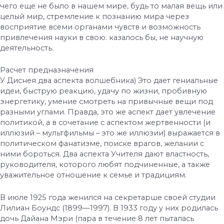
чего еще не было в нашем мире, будь то малая вещь или
целый мир, стремление к познанию мира через
восприятие всеми органами чувств и возможность
привлечения науки в свою. казалось бы, не научную
деятельность.
Расчет предназначения
У Диснея два аспекта волшебника) Это дает гениальные
идеи, быструю реакцию, удачу по жизни, пробивную
энергетику, умение смотреть на привычные вещи под
разными углами. Правда, это же аспект дает увлечение
политикой, а в сочетание с аспектом жертвенности (и
иллюзий – мультфильмы – это же иллюзии) выражается в
политическом фанатизме, поиске врагов, желании с
ними бороться. Два аспекта Учителя дают властность,
руководителя, которого любят подчиненные, а также
уважительное отношение к семье и традициям.
В июле 1925 года женился на секретарше своей студии
Лилиан Боундс (1899—1997). В 1933 году у них родилась
дочь Дайана Мэри (пара в течение 8 лет пыталась