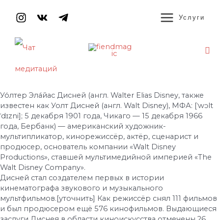
Перейти
MAIN
к
Услуги
содержимому
MENU
По
Навигация
по
записям
Уо́лтер Эла́йас Дисней (англ. Walter Elias Disney, также
известен как Уолт Дисней (англ. Walt Disney), МФА: [ˈwɔlt
ˈdɪzni]; 5 декабря 1901 года, Чикаго — 15 декабря 1966
года, Бербанк) — американский художник-
мультипликатор, кинорежиссёр, актёр, сценарист и
продюсер, основатель компании «Walt Disney
Productions», ставшей мультимедийной империей «The
Walt Disney Company».
Дисней стал создателем первых в истории
кинематографа звукового и музыкального
мультфильмов.[уточнить] Как режиссёр снял 111 фильмов
и был продюсером ещё 576 кинофильмов. Выдающиеся
заслуги Диснея в области киноискусства отмечены 26