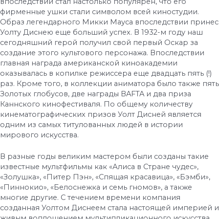
впоследствии стал настолько популярен, что его
фирменные ушки стали символом всей киностудии.
Образ легендарного Микки Мауса впоследствии принес
Уолту Диснею еще больший успех. В 1932-м году наш
сегодняшний герой получил свой первый Оскар за
создание этого культового персонажа. Впоследствии
главная награда американской киноакадемии
оказывалась в копилке режиссера еще двадцать пять (!)
раз. Кроме того, в коллекции аниматора было также пять
Золотых глобусов, две награды BAFTA и два приза
Каннского кинофестиваля. По общему количеству
кинематографических призов Уолт Дисней является
одним из самых титулованных людей в истории
мирового искусства.
В разные годы великим мастером были созданы такие
известные мультфильмы как «Алиса в Стране чудес»,
«Золушка», «Питер Пэн», «Спящая красавица», «Бэмби»,
«Пиннокио», «Белоснежка и семь гномов», а также
многие другие. С течением времени компания
созданная Уолтом Диснеем стала настоящей империей и
живым воплощением мультипликационного искусства.