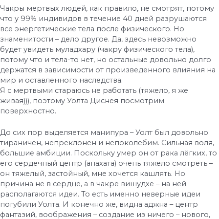
Чакры мертвых людей, как правило, не смотрят, потому
что у 99% индивидов в течение 40 дней разрушаются
все энергетические тела после физического. Но
знаменитости – дело другое. Да, здесь невозможно
будет увидеть муладхару (чакру физического тела),
потому что и тела-то нет, но остальные довольно долго
держатся в зависимости от произведенного влияния на
мир и оставленного наследства.
Я с мертвыми стараюсь не работать (тяжело, я же
живая))), поэтому Уолта Диснея посмотрим
поверхностно.
До сих пор выделяется манипура – Уолт был довольно
тираничен, непреклонен и непоколебим. Сильная воля,
большие амбиции. Поскольку умер он от рака лёгких, то
его сердечный центр (анахата) очень тяжело смотреть –
он тяжелый, застойный, мне хочется кашлять. Но
причина не в сердце, а в чакре вишудхе – на ней
располагаются идеи. То есть именно неверные идеи
погубили Уолта. И конечно же, видна аджна – центр
фантазий, воображения – создание из ничего – нового,