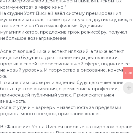
антиамериканской деятельности выявлять «скрытых
коммунистов» в мире кино.”
На студии Уолт Дисней ввёл систему премирования
мультипликаторов, позже принятую на других студиях, в
том числе и на Союзмультфильме. Художник-
мультипликатор, предложив трюк режиссёру, получал
небольшое вознаграждение.
Аспект волшебника и аспект иллюзий, а также аспект
видения будущего дают новые виды деятельности,
прорыв в своей профессиональной сфере, поднятие её
на новый уровень. И творчество в рисование, конечно
RUB
же.
По аспектам карьеры и видения будущего – желание
быть в центре внимания, стремление к профессии,
приносящей публичный успех. Привлекательная
внешность.
Аспект удачи + карьеры – известность за пределами
родины, много поездок, признание коллег.
В «Фантазии» Уолта Диснея впервые на широком экране