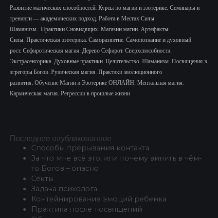
Развитие магических способностей.
Курсы по магии и эзотерике.
Семинары и
тренинги — академических подход.
Работа в Местах Силы.
Шаманизм.
Практики Сновидящих.
Магазин магии. Артефакты
Силы.
Практическая эзотерика. Саморазвитие.
Самопознание и духовный
рост.
Сефиротическая магия. Дерево Сефирот. Сверхспособности.
Экстрасенсорика.
Духовные практики. Целительство. Шаманизм. Посвящения в
эгрегоры Богов. Руническая магия. Практики эволюционного
развития.
Обучение Магии и Эзотерике ОНЛАЙН. Ментальная магия.
Кармическая магия. Регрессии в прошлые жизни
Последнее опубликованное
Способы прерывания контакта
За что мне всё это, или почему винить в чём-
то Богов – опасно
Секты
Задача психолога
Контейнирование эмоций ребенка
Практика после посвящений