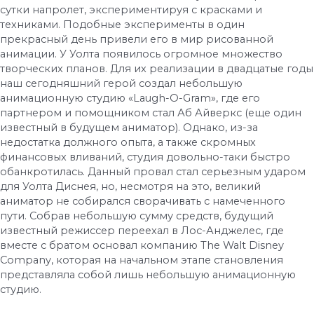
сутки напролет, экспериментируя с красками и
техниками. Подобные эксперименты в один
прекрасный день привели его в мир рисованной
анимации. У Уолта появилось огромное множество
творческих планов. Для их реализации в двадцатые годы
наш сегодняшний герой создал небольшую
анимационную студию «Laugh-O-Gram», где его
партнером и помощником стал Аб Айверкс (еще один
известный в будущем аниматор). Однако, из-за
недостатка должного опыта, а также скромных
финансовых вливаний, студия довольно-таки быстро
обанкротилась. Данный провал стал серьезным ударом
для Уолта Диснея, но, несмотря на это, великий
аниматор не собирался сворачивать с намеченного
пути. Собрав небольшую сумму средств, будущий
известный режиссер переехал в Лос-Анджелес, где
вместе с братом основал компанию The Walt Disney
Company, которая на начальном этапе становления
представляла собой лишь небольшую анимационную
студию.