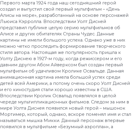
Первого марта 1924 года наш сегодняшний герой
создал и выпустил свой первый мультфильм – «День
Алисы на море», разработанный на основе персонажей
Льюиса Кэрролла. Впоследствии Уолт Дисней
представил публике целую серию мультфильмов об
Алисе и других обитателях Страны Чудес. Данные
картины не имели большого успеха. Однако уже в них
можно четко проследить формирование творческого
стиля автора. Настоящая же популярность пришла к
Уолту Диснею в 1927-м году, когда режиссером и его
давним другом Абом Айверксом был создан первый
мультфильм об удачливом Кролике Освальде. Данная
анимационная картина имела большой успех среди
детей всей Америки, а потому очень скоро Уолт Дисней
и его киностудия стали хорошо известны в США.
Впоследствии Кролик Освальд появлялся в целой
череде мультипликационных фильмов. Следом за ним в
мире Уолта Диснея появился новый герой – мышонок
Мортимер, который, однако, вскоре поменял имя и стал
называться мышка Микки. Данный персонаж впервые
появился в мультфильме «Безумный аэроплан», а