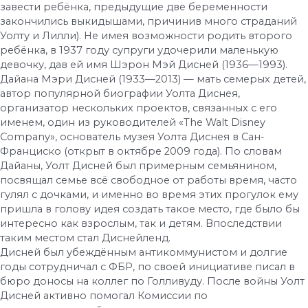
завести ребёнка, предыдущие две беременности
закончились выкидышами, причинив много страданий
Уолту и Лилли). Не имея возможности родить второго
ребёнка, в 1937 году супруги удочерили маленькую
девочку, дав ей имя Шэрон Мэй Дисней (1936—1993).
Дайана Мэри Дисней (1933—2013) — мать семерых детей,
автор популярной биографии Уолта Диснея,
организатор нескольких проектов, связанных с его
именем, один из руководителей «The Walt Disney
Company», основатель музея Уолта Диснея в Сан-
Франциско (открыт в октябре 2009 года). По словам
Дайаны, Уолт Дисней был примерным семьянином,
посвящал семье всё свободное от работы время, часто
гулял с дочками, и именно во время этих прогулок ему
пришла в голову идея создать такое место, где было бы
интересно как взрослым, так и детям. Впоследствии
таким местом стал Диснейленд.
Дисней был убеждённым антикоммунистом и долгие
годы сотрудничал с ФБР, по своей инициативе писал в
бюро доносы на коллег по Голливуду. После войны Уолт
Дисней активно помогал Комиссии по