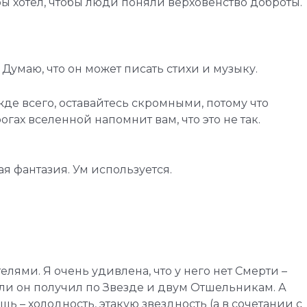
я бы хотел, чтобы люди поняли верховенство доброты.
 Думаю, что он может писать стихи и музыку.
де всего, оставайтесь скромными, потому что
огах вселенной напомнит вам, что это не так.
я фантазия. Ум используется.
лями. Я очень удивлена, что у него нет Смерти –
оли он получил по Звезде и двум Отшельникам. А
ь – холодность, этакую звездность (а в сочетании с