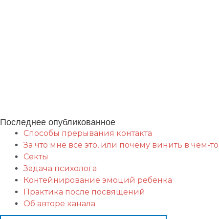
Ментальные практики Fiend.Magic
Развитие магических способностей.
Курсы по магии и эзотерике.
Семинары и тренинги 
и духовный рост.
Сефиротическая магия. Дерево Сефирот. Сверхспособности. Экстрасе
ОНЛАЙН. Ментальная магия. Кармическая магия. Регрессии в прошлые жизни
Последнее опубликованное
Способы прерывания контакта
За что мне всё это, или почему винить в чём-то
Секты
Задача психолога
Контейнирование эмоций ребенка
Практика после посвящений
Об авторе канала