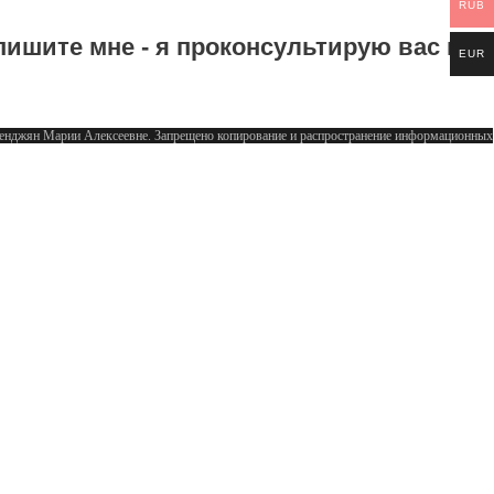
RUB
пишите мне - я проконсультирую вас и
EUR
аленджян Марии Алексеевне. Запрещено копирование и распространение информационных