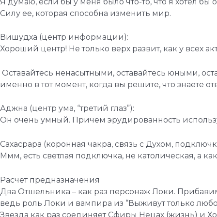
Я думаю, если бы у меня было что-то, что я хотел б
Силу ее, которая способна изменить мир.
Вишудха (центр информации):
Хороший центр! Не только верх развит, как у всех а
Оставайтесь ненасытными, оставайтесь юными, оста
именно в тот момент, когда вы решите, что знаете о
Аджна (центр ума, “третий глаз”):
Он очень умный. Причем эрудированность используе
Сахасрара (коронная чакра, связь с Духом, подключк
Ммм, есть светлая подключка, не католическая, а ка
Расчет предназначения
Два Отшельника – как раз персонаж Локи. Прибавим 
ведь роль Локи и вампира из “Выживут только любо
Звезда как раз соединяет Сфиры Нецах (жизнь) и Ход