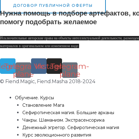
ДОГОВОР ПУБЛИЧНОЙ ОФЕРТЫ
Нужна помощь в подборе артефактов, ко
помогу подобрать желаемое
Исключительные авторские права на объекты интеллектуальной деятельности, размещен
материалов в оригинальном или измененном виде.
legram
Telegram-
Vk
Instagram
Telegram-
plane
plane
© Fiend.Magic, Fiend.Masha 2018-2024
Обучение. Курсы
Становление Мага
Сефиротическая магия. Большие арканы
Чакры. Шаманизм. Экстрасенсорика
Денежный эгрегор. Сефиротическая магия
Курс эволюционного развития