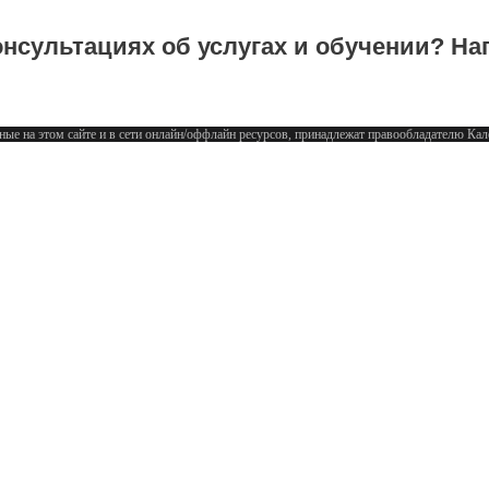
нсультациях об услугах и обучении? На
ные на этом сайте и в сети онлайн/оффлайн ресурсов, принадлежат правообладателю К