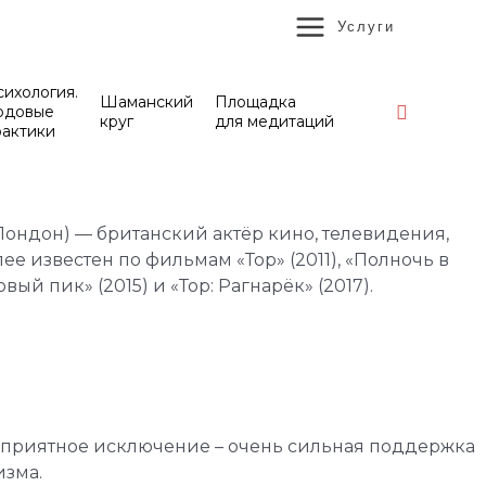
MAIN
Услуги
MENU
ихология.
Шаманский
Площадка
Поиск
одовые
круг
для медитаций
рактики
р, Лондон) — британский актёр кино, телевидения,
ее известен по фильмам «Тор» (2011), «Полночь в
вый пик» (2015) и «Тор: Рагнарёк» (2017).
ь приятное исключение – очень сильная поддержка
изма.