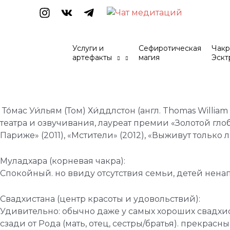
Перейти
к
содержимому
Услуги и
Сефиротическая
Чакр
артефакты
магия
Эскт
Навигация
по
записям
То́мас Уи́льям (Том) Хи́ддлстон (англ. Thomas Willi
театра и озвучивания, лауреат премии «Золотой глоб
Париже» (2011), «Мстители» (2012), «Выживут только лю
Муладхара (корневая чакра):
Спокойный. но ввиду отсутствия семьи, детей нена
Свадхистана (центр красоты и удовольствий):
Удивительно: обычно даже у самых хороших свадхис
сзади от Рода (мать, отец, сестры/братья). прекрасн