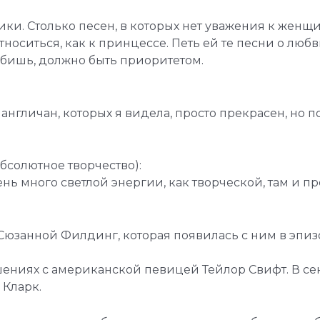
ки. Столько песен, в которых нет уважения к женщ
носиться, как к принцессе. Петь ей те песни о любв
юбишь, должно быть приоритетом.
 англичан, которых я видела, просто прекрасен, но 
абсолютное творчество):
нь много светлой энергии, как творческой, там и п
Сюзанной Филдинг, которая появилась с ним в эпиз
ошениях с американской певицей Тейлор Свифт. В сен
 Кларк.