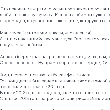
Это поколение утратило истинное значение романти
любишь, как к куску мяса. К своей любимой нужно от
старомоден, но уважение к женщине, которую ты л
Манипура (центр воли, власти, управления):
О, типичная английская манипура. Этот центр у всех
получается снобизм.
Анахата (сердечная чакра: любовь к миру и людям, 
Ооооооооооооо….. Ну прямо образцовое сердце) Оче
Хиддлстон описывает себя как феминиста.
Том Хиддлстон был ранее в отношениях с актрисой 
закончились в ноябре 2011 года.
В июле 2016 года он подтвердил, что состоит в отн
С января 2018 года встречается с актрисой Эмилией