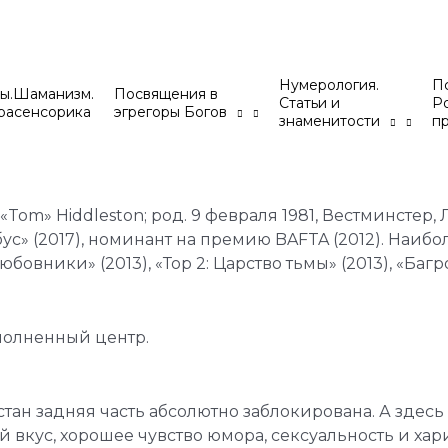
Нумерология.
Пс
ы.Шаманизм.
Посвящения в
Статьи и
Р
расенсорика
эгрегоры Богов
знаменитости
п
am «Tom» Hiddleston; род. 9 февраля 1981, Вестминсте
ус» (2017), номинант на премию BAFTA (2012). Наибол
бовники» (2013), «Тор 2: Царство тьмы» (2013), «Багро
полненный центр.
тан задняя часть абсолютно заблокирована. А здес
ый вкус, хорошее чувство юмора, сексуальность и хар