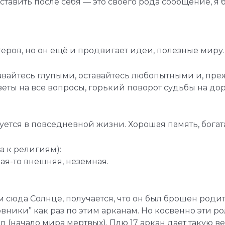
ы оставить после себя — это своего рода сообщение, 
ктеров, но он ещё и продвигает идеи, полезные миру.
вайтесь глупыми, оставайтесь любопытными и, преж
тветы на все вопросы, горький поворот судьбы на дор
тся в повседневной жизни. Хорошая память, богата
а к религиям):
кая-то внешняя, неземная.
сюда Солнце, получается, что он был брошен родите
вники” как раз по этим арканам. Но косвенно эти р
 (начало мира мертвых). Плю 17 аркан дает такую вещ