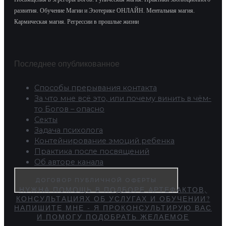
развития.
Обучение Магии и Эзотерике ОНЛАЙН. Ментальная магия.
Кармическая магия. Регрессии в прошлые жизни
Последнее опубликованное
Способы прерывания контакта
За что мне всё это, или почему винить в чём-
то Богов – опасно
Секты
Задача психолога
Контейнирование эмоций ребенка
Практика после посвящений
Об авторе канала
ДОГОВОР ПУБЛИЧНОЙ ОФЕРТЫ
НУЖНА ПОМОЩЬ В ПОДБОРЕ АРТЕФАКТОВ,
КОНСУЛЬТАЦИЯХ ОБ УСЛУГАХ И ОБУЧЕНИИ?
НАПИШИТЕ МНЕ - Я ПРОКОНСУЛЬТИРУЮ ВАС
И ПОМОГУ ПОДОБРАТЬ ЖЕЛАЕМОЕ