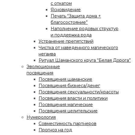
с откатом
Ясновидение
Печать “Защита дома +
благосостояние”
Наполнение родовых структур
и поддержка рода
Устранение препятствий
Чистка от наведенного магического
негаива
Ритуал Шаманского круга “Белая Дорога”
Эволюционные
посвящения
Посвящения шаманские
Посвящения бизнеса/денег
Посвящения сексуальности/красоты
Посвящения власти и политики
Посвящения магические
Посвящения целительские
Нумерология
Совместимость партнеров
Прогноз на год