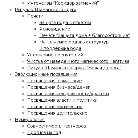
Интенсивы “Коридор затмений”
Ритуалы Шаманского круга
Печати
Защита рода с откатом
Ясновидение
Печать “Защита дома + благосостояние”
Наполнение родовых структур
и поддержка рода
Устранение препятствий
Чистка от наведенного магического негатива
Ритуал Шаманского круга “Белая Дорога”
Эволюционные посвящения
Посвящения шаманские
Посвящения бизнеса/денег
Посвящения сексуальности/красоты
Посвящения власти и политики
Посвящения магические
Посвящения целительские
Нумерология
Совместимость партнеров
Прогноз на год