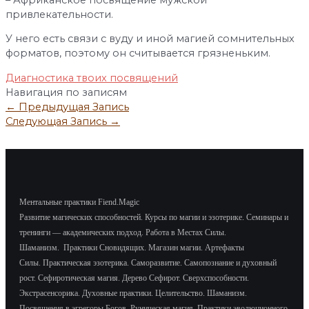
привлекательности.
У него есть связи с вуду и иной магией сомнительных
форматов, поэтому он считывается грязненьким.
Диагностика твоих посвящений
Навигация по записям
←
Предыдущая Запись
Следующая Запись
→
Ментальные практики Fiend.Magic
Развитие магических способностей.
Курсы по магии и эзотерике.
Семинары и
тренинги — академических подход.
Работа в Местах Силы.
Шаманизм.
Практики Сновидящих.
Магазин магии. Артефакты
Силы.
Практическая эзотерика. Саморазвитие.
Самопознание и духовный
рост.
Сефиротическая магия. Дерево Сефирот. Сверхспособности.
Экстрасенсорика.
Духовные практики. Целительство. Шаманизм.
Посвящения в эгрегоры Богов. Руническая магия. Практики эволюционного