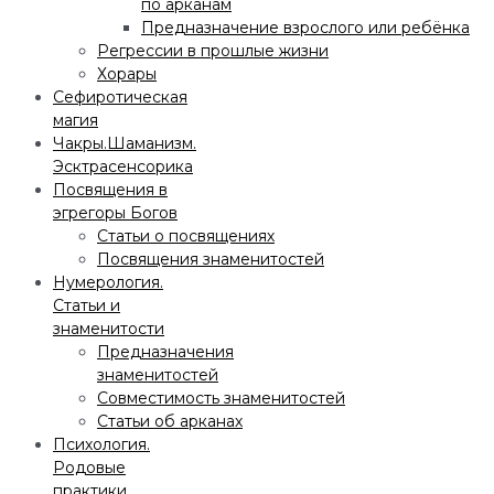
по арканам
Предназначение взрослого или ребёнка
Регрессии в прошлые жизни
Хорары
Сефиротическая
магия
Чакры.Шаманизм.
Эсктрасенсорика
Посвящения в
эгрегоры Богов
Статьи о посвящениях
Посвящения знаменитостей
Нумерология.
Статьи и
знаменитости
Предназначения
знаменитостей
Совместимость знаменитостей
Статьи об арканах
Психология.
Родовые
практики