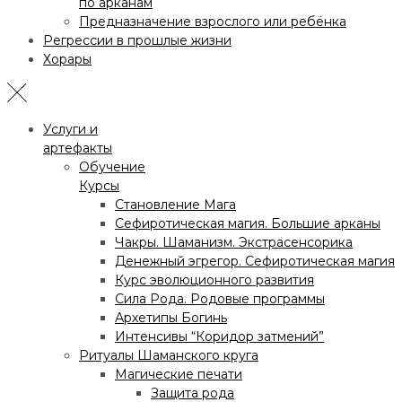
по арканам
Предназначение взрослого или ребёнка
Регрессии в прошлые жизни
Хорары
Услуги и
артефакты
Обучение
Курсы
Становление Мага
Сефиротическая магия. Большие арканы
Чакры. Шаманизм. Экстрасенсорика
Денежный эгрегор. Сефиротическая магия
Курс эволюционного развития
Сила Рода. Родовые программы
Архетипы Богинь
Интенсивы “Коридор затмений”
Ритуалы Шаманского круга
Магические печати
Защита рода