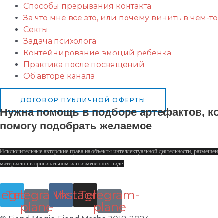
Способы прерывания контакта
За что мне всё это, или почему винить в чём-то
Секты
Задача психолога
Контейнирование эмоций ребенка
Практика после посвящений
Об авторе канала
ДОГОВОР ПУБЛИЧНОЙ ОФЕРТЫ
Нужна помощь в подборе артефактов, ко
помогу подобрать желаемое
Исключительные авторские права на объекты интеллектуальной деятельности, размещен
материалов в оригинальном или измененном виде.
legram
Telegram-
Vk
Instagram
Telegram-
plane
plane