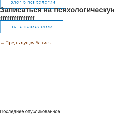
БЛОГ О ПСИХОЛОГИИ
Записаться на психологическу
fffffffffffffff
ЧАТ С ПСИХОЛОГОМ
←
Предыдущая Запись
Ментальные практики Fiend.Magic
Развитие магических способностей.
Курсы по магии и эзотерике.
Семинары и тренинги 
и духовный рост.
Сефиротическая магия. Дерево Сефирот. Сверхспособности. Экстрасе
ОНЛАЙН. Ментальная магия. Кармическая магия. Регрессии в прошлые жизни
Последнее опубликованное