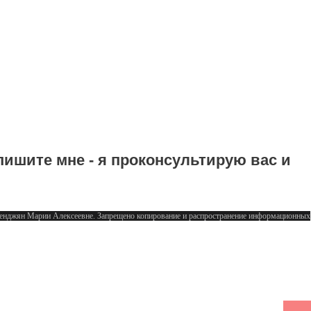
пишите мне - я проконсультирую вас и
аленджян Марии Алексеевне. Запрещено копирование и распространение информационных