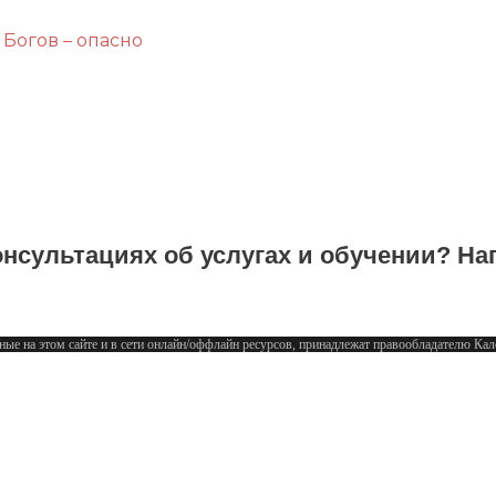
 Богов – опасно
нсультациях об услугах и обучении? На
ные на этом сайте и в сети онлайн/оффлайн ресурсов, принадлежат правообладателю К