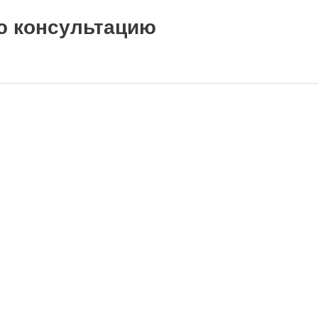
ю консультацию
— академических подход.
Работа в Местах Силы. Шаманизм.
Практики Сновидящих.
Ма
нсорика.
Духовные практики. Целительство. Шаманизм. Посвящения в эгрегоры Богов. 