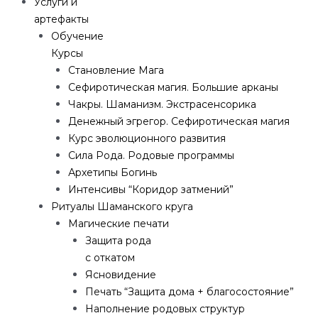
Услуги и
артефакты
Обучение
Курсы
Становление Мага
Сефиротическая магия. Большие арканы
Чакры. Шаманизм. Экстрасенсорика
Денежный эгрегор. Сефиротическая магия
Курс эволюционного развития
Сила Рода. Родовые программы
Архетипы Богинь
Интенсивы “Коридор затмений”
Ритуалы Шаманского круга
Магические печати
Защита рода
с откатом
Ясновидение
Печать “Защита дома + благосостояние”
Наполнение родовых структур