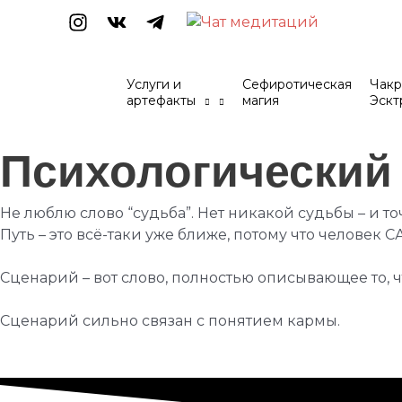
Перейти
к
содержимому
Услуги и
Сефиротическая
Чакр
артефакты
магия
Эскт
Навигация
Психологический
по
записям
Не люблю слово “судьба”. Нет никакой судьбы – и то
Путь – это всё-таки уже ближе, потому что человек С
Сценарий – вот слово, полностью описывающее то, 
Сценарий сильно связан с понятием кармы.