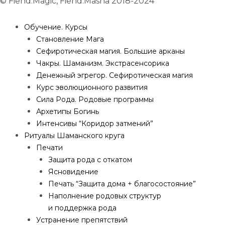
© Fiend.Magic, Fiend.Masha 2018-2024
Обучение. Курсы
Становление Мага
Сефиротическая магия. Большие арканы
Чакры. Шаманизм. Экстрасенсорика
Денежный эгрегор. Сефиротическая магия
Курс эволюционного развития
Сила Рода. Родовые программы
Архетипы Богинь
Интенсивы “Коридор затмений”
Ритуалы Шаманского круга
Печати
Защита рода с откатом
Ясновидение
Печать “Защита дома + благосостояние”
Наполнение родовых структур
и поддержка рода
Устранение препятствий