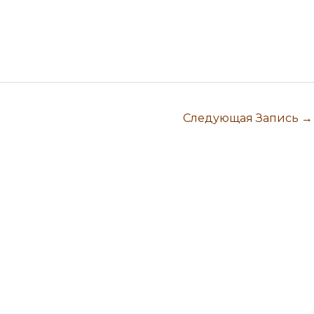
Следующая Запись
→
газин магии. Артефакты Силы.
Практическая эзотерика. Саморазвитие.
Самопознание
Руническая магия. Практики эволюционного развития.
Обучение Магии и Эзотерике