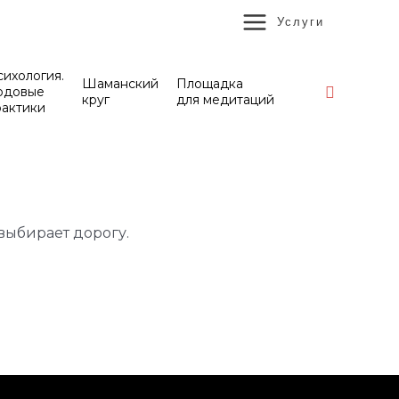
MAIN
Услуги
MENU
ихология.
Шаманский
Площадка
Поиск
одовые
круг
для медитаций
рактики
 выбирает дорогу.