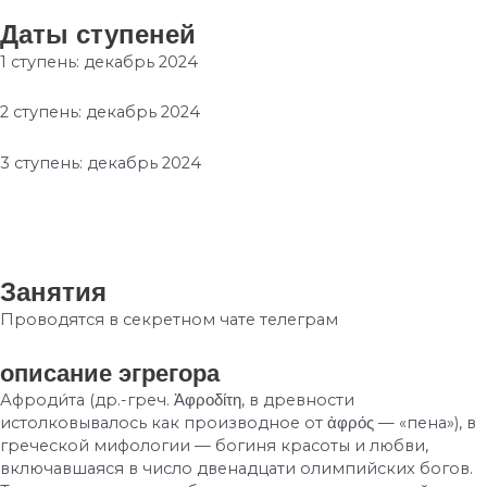
Даты ступеней
1 ступень: декабрь 2024
2 ступень: декабрь 2024
3 ступень: декабрь 2024
1 раз в неделю 45-60 минут
В секретном чате
Занятия
Проводятся в секретном чате телеграм
описание эгрегора
Афроди́та (др.-греч. Ἀφροδίτη, в древности
истолковывалось как производное от ἀφρός — «пена»), в
греческой мифологии — богиня красоты и любви,
включавшаяся в число двенадцати олимпийских богов.