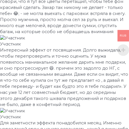
говори, что я тут все цветы перетащил, чтобы тебе фон
красивый сделать. Захар так никому не делает - только
тебе» 😂; - не могла выехать с парковки: встряла в снегу.
Просто мужчина, просто молча сел за руль и выехал. И
много еще мелочей, вроде донести сумки, спустить
багаж, на которые особо не обращаешь внимания
RUB
Участник
Интересный эффект от посвящения. Долго выжидала,
чтобы перепроверить и точно оценить. У мужа
появилось маниакальное желание дарить мне подарки,
и оно прогрессирует 😆. причем это задолго до НГ, с
вообще не связанными вещами. Даже если он видит, что
я что-то себе купила он тут же предлагает «о , а давай я
тебе переведу- и будет как будто это я тебе подарил». У
нас уже 12 лет совместный бюджет, но до середины
этого декабря такого шквала предложений и подарков
не было, даже в конфетный период.
Участник
Для заметности эффекта понадобился месяц. Именно
через такой срок я начала осознавать, какой я вижу себя