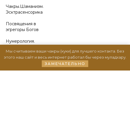
Чакры.Шаманизм.
Эсктрасенсорика
Посвящения в
эгрегоры Богов
Нумерология.
Статьи и
Мы считываем ваши чакры (куки) для лучшего контакта. Без
знаменитости
этого наш сайт и весь интернет работал бы через муладхару.
ЗАМЕЧАТЕЛЬНО
Психология.
Родовые
практики
Шаманский
круг
Площадка
для медитаций
+ instagram
+ facebook