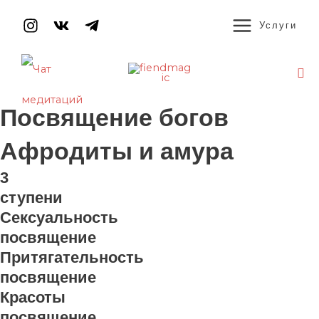
Перейти
MAIN
к
Услуги
содержимому
MENU
По
Посвящение богов
Афродиты и амура
3
ступени
Сексуальность
посвящение
Притягательность
посвящение
Красоты
посвящение