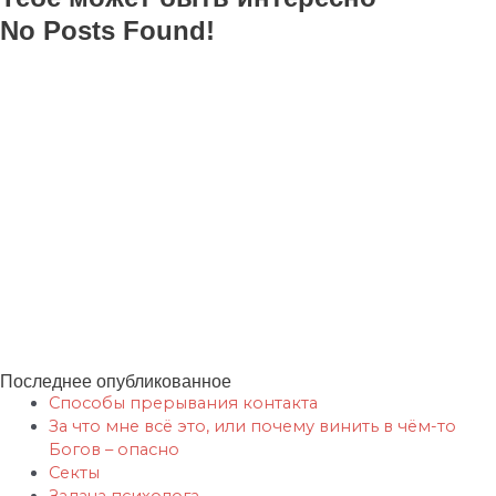
No Posts Found!
Ментальные практики Fiend.Magic
Развитие магических способностей.
Курсы по магии и эзотерике.
Семинары и тренинги
— академических подход.
Работа в Местах Силы. Шаманизм.
Практики
Сновидящих.
Магазин магии. Артефакты Силы.
Практическая эзотерика.
Саморазвитие.
Самопознание и духовный рост.
Сефиротическая магия. Дерево Сефирот.
Сверхспособности. Экстрасенсорика.
Духовные практики. Целительство. Шаманизм.
Посвящения в эгрегоры Богов. Руническая магия. Практики эволюционного
развития.
Обучение Магии и Эзотерике ОНЛАЙН. Ментальная магия. Кармическая
магия. Регрессии в прошлые жизни
Последнее опубликованное
Способы прерывания контакта
За что мне всё это, или почему винить в чём-то
Богов – опасно
Секты