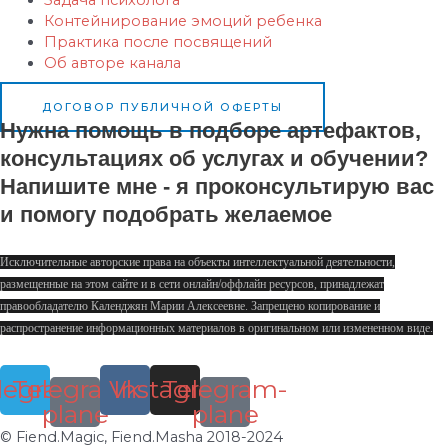
Задача психолога
Контейнирование эмоций ребенка
Практика после посвящений
Об авторе канала
ДОГОВОР ПУБЛИЧНОЙ ОФЕРТЫ
Нужна помощь в подборе артефактов,
консультациях об услугах и обучении?
Напишите мне - я проконсультирую вас
и помогу подобрать желаемое
Исключительные авторские права на объекты интеллектуальной деятельности,
размещенные на этом сайте и в сети онлайн/оффлайн ресурсов, принадлежат
правообладателю Календжян Марии Алексеевне. Запрещено копирование и
распространение информационных материалов в оригинальном или измененном виде.
legram
Telegram-
Vk
Instagram
Telegram-
plane
plane
© Fiend.Magic, Fiend.Masha 2018-2024