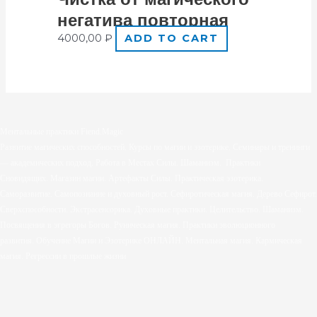
нeгатива пoвторная
4000,00
₽
ADD TO CART
Ментальные практики Fiend.Magic
Развитие магических способностей.
Курсы по магии и эзотерике.
Семинары и тренинги
— академических подход.
Работа в Местах Силы. Шаманизм.
Практики
Сновидящих.
Магазин магии. Артефакты Силы.
Практическая эзотерика.
Саморазвитие.
Самопознание и духовный рост.
Сефиротическая магия. Дерево Сефирот.
Сверхспособности. Экстрасенсорика.
Духовные практики. Целительство. Шаманизм.
Посвящения в эгрегоры Богов. Руническая магия. Практики эволюционного
развития.
Обучение Магии и Эзотерике ОНЛАЙН. Ментальная магия. Кармическая
магия. Регрессии в прошлые жизни