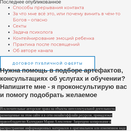
Последнее опубликованное
Способы прерывания контакта
За что мне всё это, или почему винить в чём-то
Богов – опасно
Секты
Задача психолога
Контейнирование эмоций ребенка
Практика после посвящений
Об авторе канала
ДОГОВОР ПУБЛИЧНОЙ ОФЕРТЫ
Нужна помощь в подборе артефактов,
консультациях об услугах и обучении?
Напишите мне - я проконсультирую вас
и помогу подобрать желаемое
Исключительные авторские права на объекты интеллектуальной деятельности,
размещенные на этом сайте и в сети онлайн/оффлайн ресурсов, принадлежат
правообладателю Календжян Марии Алексеевне. Запрещено копирование и
распространение информационных материалов в оригинальном или измененном виде.