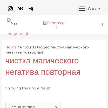
Перейти
MAIN
к
Услуги
содержимому
MENU
По
Home
/ Products tagged “чистка магического
негатива повторная”
чистка магического
негатива повторная
Showing the single result