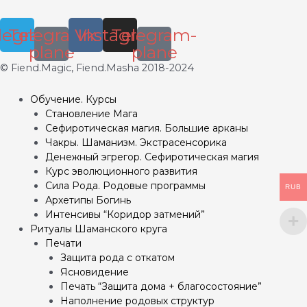
legram
Telegram-
Vk
Instagram
Telegram-
plane
plane
© Fiend.Magic, Fiend.Masha 2018-2024
Обучение. Курсы
Становление Мага
Сефиротическая магия. Большие арканы
Чакры. Шаманизм. Экстрасенсорика
Денежный эгрегор. Сефиротическая магия
Курс эволюционного развития
Сила Рода. Родовые программы
RUB
Архетипы Богинь
Интенсивы “Коридор затмений”
Ритуалы Шаманского круга
Печати
Защита рода с откатом
Ясновидение
Печать “Защита дома + благосостояние”
Наполнение родовых структур