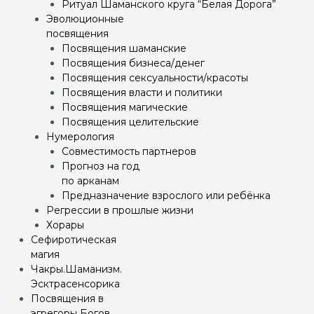
Ритуал Шаманского круга “Белая Дорога”
Эволюционные
посвящения
Посвящения шаманские
Посвящения бизнеса/денег
Посвящения сексуальности/красоты
Посвящения власти и политики
Посвящения магические
Посвящения целительские
Нумерология
Совместимость партнеров
Прогноз на год
по арканам
Предназначение взрослого или ребёнка
Регрессии в прошлые жизни
Хорары
Сефиротическая
магия
Чакры.Шаманизм.
Эсктрасенсорика
Посвящения в
эгрегоры Богов