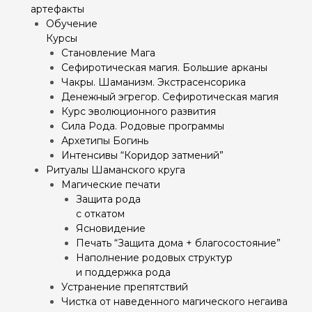
артефакты
Обучение
Курсы
Становление Мага
Сефиротическая магия. Большие арканы
Чакры. Шаманизм. Экстрасенсорика
Денежный эгрегор. Сефиротическая магия
Курс эволюционного развития
Сила Рода. Родовые программы
Архетипы Богинь
Интенсивы “Коридор затмений”
Ритуалы Шаманского круга
Магические печати
Защита рода
с откатом
Ясновидение
Печать “Защита дома + благосостояние”
Наполнение родовых структур
и поддержка рода
Устранение препятствий
Чистка от наведенного магического негаива