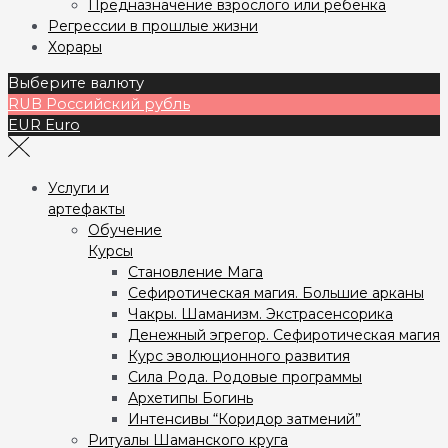
Предназначение взрослого или ребёнка
Регрессии в прошлые жизни
Хорары
Выберите валюту
RUB
Российский рубль
EUR
Euro
Услуги и
артефакты
Обучение
Курсы
Становление Мага
Сефиротическая магия. Большие арканы
Чакры. Шаманизм. Экстрасенсорика
Денежный эгрегор. Сефиротическая магия
Курс эволюционного развития
Сила Рода. Родовые программы
Архетипы Богинь
Интенсивы “Коридор затмений”
Ритуалы Шаманского круга