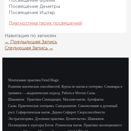
Посвящение Фрейи
Посвящение Деметры
Посвящение Иштар
Диагностика твоих посвящений
Навигация по записям
←
Предыдущая Запись
Следующая Запись
→
Ментальные практики Fiend.Magic
Развитие магических способностей.
Курсы по магии и эзотерике.
Семинары и
тренинги — академических подход.
Работа в Местах Силы.
Шаманизм.
Практики Сновидящих.
Магазин магии. Артефакты
Силы.
Практическая эзотерика. Саморазвитие.
Самопознание и духовный
рост.
Сефиротическая магия. Дерево Сефирот. Сверхспособности.
Экстрасенсорика.
Духовные практики. Целительство. Шаманизм.
Посвящения в эгрегоры Богов. Руническая магия. Практики эволюционного