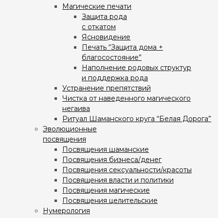
Магические печати
Защита рода
с откатом
Ясновидение
Печать “Защита дома +
благосостояние”
Наполнение родовых структур
и поддержка рода
Устранение препятствий
Чистка от наведенного магического
негаива
Ритуал Шаманского круга “Белая Дорога”
Эволюционные
посвящения
Посвящения шаманские
Посвящения бизнеса/денег
Посвящения сексуальности/красоты
Посвящения власти и политики
Посвящения магические
Посвящения целительские
Нумерология