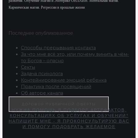
развития.
Обучение Магии и Эзотерике ОНЛАЙН. Ментальная магия.
Кармическая магия. Регрессии в прошлые жизни
Последнее опубликованное
Способы прерывания контакта
За что мне всё это, или почему винить в чём-
то Богов – опасно
Секты
Задача психолога
Контейнирование эмоций ребенка
Практика после посвящений
Об авторе канала
ДОГОВОР ПУБЛИЧНОЙ ОФЕРТЫ
НУЖНА ПОМОЩЬ В ПОДБОРЕ АРТЕФАКТОВ,
КОНСУЛЬТАЦИЯХ ОБ УСЛУГАХ И ОБУЧЕНИИ?
НАПИШИТЕ МНЕ - Я ПРОКОНСУЛЬТИРУЮ ВАС
И ПОМОГУ ПОДОБРАТЬ ЖЕЛАЕМОЕ