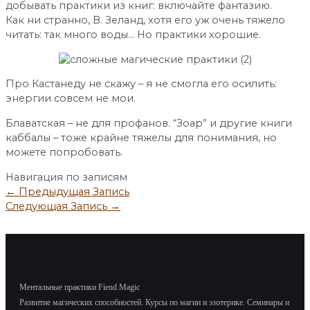
добывать практики из книг: включайте фантазию.
Как ни странно, В. Зеланд, хотя его уж очень тяжело
читать: так много воды… Но практики хорошие.
Про Кастанеду не скажу – я не смогла его осилить:
энергии совсем не мои.
Блаватская – не для профанов. “Зоар” и другие книги
каббалы – тоже крайне тяжелы для понимания, но
можете попробовать.
Навигация по записям
←
Предыдущая Запись
Следующая Запись
→
Ментальные практики Fiend.Magic
Развитие магических способностей.
Курсы по магии и эзотерике.
Семинары и