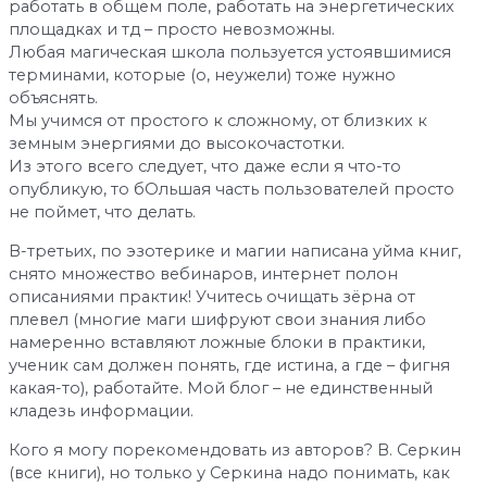
работать в общем поле, работать на энергетических
площадках и тд – просто невозможны.
Любая магическая школа пользуется устоявшимися
терминами, которые (о, неужели) тоже нужно
объяснять.
Мы учимся от простого к сложному, от близких к
земным энергиями до высокочастотки.
Из этого всего следует, что даже если я что-то
опубликую, то бОльшая часть пользователей просто
не поймет, что делать.
В-третьих, по эзотерике и магии написана уйма книг,
снято множество вебинаров, интернет полон
описаниями практик! Учитесь очищать зёрна от
плевел (многие маги шифруют свои знания либо
намеренно вставляют ложные блоки в практики,
ученик сам должен понять, где истина, а где – фигня
какая-то), работайте. Мой блог – не единственный
кладезь информации.
Кого я могу порекомендовать из авторов? В. Серкин
(все книги), но только у Серкина надо понимать, как