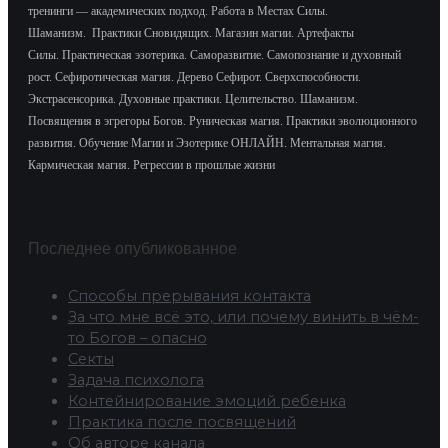
тренинги — академических подход.
Работа в Местах Силы.
Шаманизм.
Практики Сновидящих.
Магазин магии. Артефакты
Силы.
Практическая эзотерика. Саморазвитие.
Самопознание и духовный
рост.
Сефиротическая магия. Дерево Сефирот. Сверхспособности.
Экстрасенсорика.
Духовные практики. Целительство. Шаманизм.
Посвящения в эгрегоры Богов. Руническая магия. Практики эволюционного
развития.
Обучение Магии и Эзотерике ОНЛАЙН. Ментальная магия.
Кармическая магия. Регрессии в прошлые жизни
Последнее опубликованное
Способы прерывания контакта
За что мне всё это, или почему винить в чём-
то Богов – опасно
Секты
Задача психолога
Контейнирование эмоций ребенка
Практика после посвящений
Об авторе канала