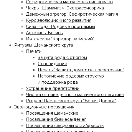
Сефиротическая магия. Большие арканы
Чакры. Шаманизм. Экстрасенсорика
Денежный эгрегор. Сефиротическая магия
Курс эволюционного развития
Сила Рода. Родовые программы
Архетипы Богинь
Интенсивы “Коридор затмений”
Ритуалы Шаманского круга
Печати
Защита рода с откатом
Ясновидение
Печать “Защита дома + благосостояние”
Наполнение родовых структур
и поддержка рода
Устранение препятствий
Чистка от наведенного магического негатива
Ритуал Шаманского круга “Белая Дорога”
Эволюционные посвящения
Посвящения шаманские
Посвящения бизнеса/денег
Посвящения сексуальности/красоты
Посвящения власти и политики