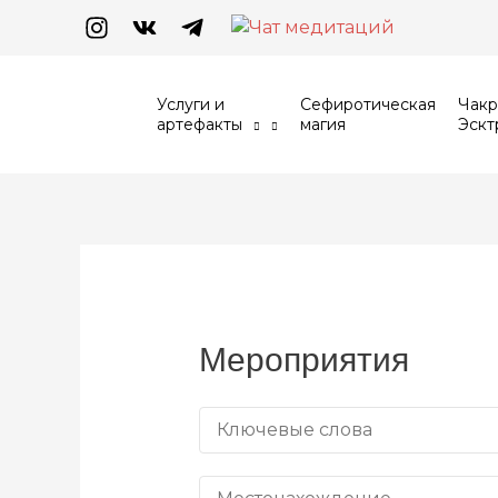
Перейти
к
содержимому
Услуги и
Сефиротическая
Чакр
артефакты
магия
Эскт
Мероприятия