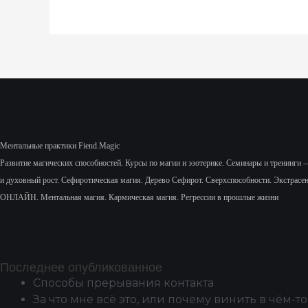
Ментальные практики Fiend.Magic
Развитие магических способностей.
Курсы по магии и эзотерике.
Семинары и тренинги 
и духовный рост.
Сефиротическая магия. Дерево Сефирот. Сверхспособности. Экстрасе
ОНЛАЙН. Ментальная магия. Кармическая магия. Регрессии в прошлые жизни
Последнее опубликованное
Способы прерывания контакта
За что мне всё это, или почему винить в чём-то