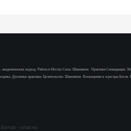
— академических подход.
Работа в Местах Силы. Шаманизм.
Практики Сновидящих.
Ма
нсорика.
Духовные практики. Целительство. Шаманизм. Посвящения в эгрегоры Богов. 
 Богов – опасно