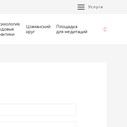
MAIN
Услуги
MENU
ихология.
Шаманский
Площадка
Поиск
одовые
круг
для медитаций
рактики