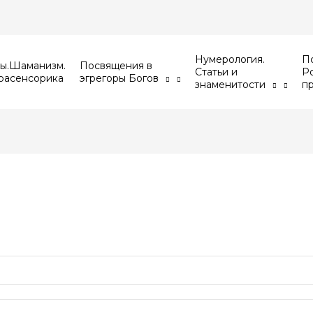
Нумерология.
Пс
ы.Шаманизм.
Посвящения в
Статьи и
Р
расенсорика
эгрегоры Богов
знаменитости
п