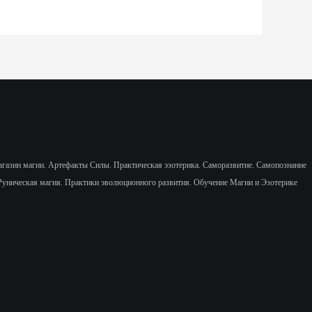
газин магии. Артефакты Силы.
Практическая эзотерика. Саморазвитие.
Самопознание
Руническая магия. Практики эволюционного развития.
Обучение Магии и Эзотерике