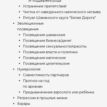
и поддержка рода
Устранение препятствий
Чистка от наведенного магического негаива
Ритуал Шаманского круга “Белая Дорога”
Эволюционные
посвящения
Посвящения шаманские
Посвящения бизнеса/денег
Посвящения сексуальности/красоты
Посвящения власти и политики
Посвящения магические
Посвящения целительские
Нумерология
Совместимость партнеров
Прогноз на год
по арканам
Предназначение взрослого или ребёнка
Регрессии в прошлые жизни
Хорары