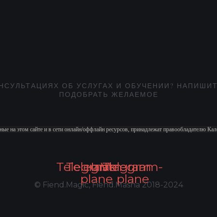
НСУЛЬТАЦИЯХ ОБ УСЛУГАХ И ОБУЧЕНИИ? НАПИШИТ
ПОДОБРАТЬ ЖЕЛАЕМОЕ
ные на этом сайте и в сети онлайн/оффлайн ресурсов, принадлежат правообладателю К
Telegram
Telegram-
Instagram
Vk
Telegram-
plane
plane
© Fiend.Magic, Fiend.Masha 2018-2024