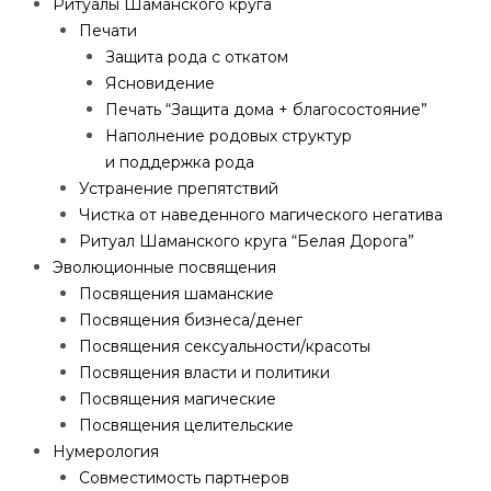
Ритуалы Шаманского круга
Печати
Защита рода с откатом
Ясновидение
Печать “Защита дома + благосостояние”
Наполнение родовых структур
и поддержка рода
Устранение препятствий
Чистка от наведенного магического негатива
Ритуал Шаманского круга “Белая Дорога”
Эволюционные посвящения
Посвящения шаманские
Посвящения бизнеса/денег
Посвящения сексуальности/красоты
Посвящения власти и политики
Посвящения магические
Посвящения целительские
Нумерология
Совместимость партнеров