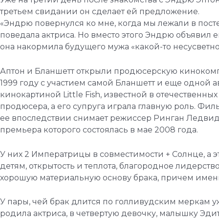
третьем свидании он сделает ей предложение.
«Эндрю повернулся ко мне, когда мы лежали в постели
поведала актриса. Но вместо этого Эндрю объявил ей
она накормила будущего мужа «какой-то несусветно
Аптон и Бланшетт открыли продюсерскую кинокомпан
1999 году с участием самой Бланшетт и еще одной 
кинокартиной Little Fish, известной в отечествен
продюсера, а его супруга играла главную роль. Фи
ее впоследствии снимает режиссер Ринган Ледвидж.
премьера которого состоялась в мае 2008 года.
У них 2 Императрицы в совместимости + Солнце, а эт
детям, открытость и теплота, благородное лидерство
хорошую материальную основу брака, причем именн
У пары, чей брак длится по голливудским меркам уж
родила актриса, в четвертую девочку, малышку Эдит