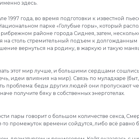
 именно здесь.
е 1997 года, во время подготовки к известной пьесе
в Национальном парке «Голубые горы», который рас
ибрежном районе города Сиднея, затем, несколько л
отря на столь стремительный подъем к долгожданны
шение вернуться на родину, в жаркую и такую ман
ать этот мир лучше, и большими сердцами сошлись))
ечь, идеи влияния на мир). Связь по муладхаре (быт
есть проблема: беды других людей они пропускают чер
наче получите бяку в собственных энерготелах.
сти пары говорит о большом количестве секса, Смер
-то промежуток времени сойдутся, либо всё равно бу
м, драматургом и режиссером, Кейт оказалась с ним 