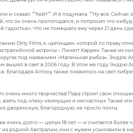
 и сказал: “”Кейт””. И я подумала: “”Ну все. Сейчас 
, что он очень проголодался, и попросил что-нибудь
й гадостью». Что не помешало ему через 21 день сд
ию Dirty Films, к «детищам» которой по праву отн
австралийской актрисы – Линетт Каррен. Также их к
ных кругах под названием «Маленькая рыбка». Эндрю
льм вышел в свет в 2006 году. В этом же году Эндр
 Благодаря Аптону также появилось на свет либрет
о очень много творчества! Пара строит свои отношен
, взять под опеку неимущих и несчастных. Также эти
о дворянскую, благородную, не просто понты.
е очень долго — целых 18 лет — и считается более 
 из родной Австралии, они с мужем усыновили в мар