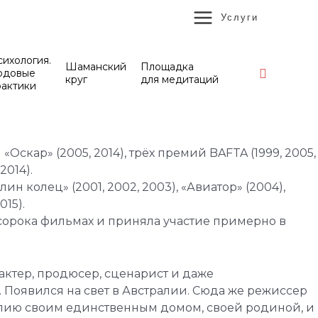
MAIN
Услуги
MENU
ихология.
Шаманский
Площадка
Поиск
одовые
круг
для медитаций
рактики
«Оскар» (2005, 2014), трёх премий BAFTA (1999, 2005,
2014).
н колец» (2001, 2002, 2003), «Авиатор» (2004),
015).
 сорока фильмах и приняла участие примерно в
актер, продюсер, сценарист и даже
. Появился на свет в Австралии. Сюда же режиссер
ралию своим единственным домом, своей родиной, и