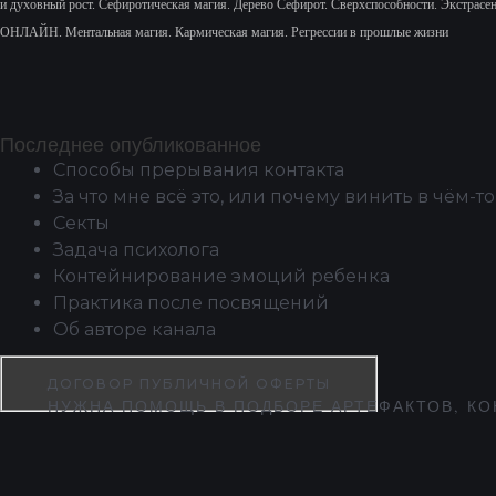
и духовный рост.
Сефиротическая магия. Дерево Сефирот. Сверхспособности. Экстрасе
ОНЛАЙН. Ментальная магия. Кармическая магия. Регрессии в прошлые жизни
Последнее опубликованное
Способы прерывания контакта
За что мне всё это, или почему винить в чём-то
Секты
Задача психолога
Контейнирование эмоций ребенка
Практика после посвящений
Об авторе канала
ДОГОВОР ПУБЛИЧНОЙ ОФЕРТЫ
НУЖНА ПОМОЩЬ В ПОДБОРЕ АРТЕФАКТОВ, КО