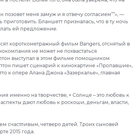
он позовет меня замуж и я отвечу согласием””», —
 приготовить. Бланшетт призналась, что в ту ночь
елать ей предложение.
осят короткометражный фильм Bangers, отснятый в
инокомпания не может не похвастаться
 Аптон выступал в этом фильме помощником
ю Аптон пишет сценарий к кинокартине «Пропавшие»,
то к опере Алана Джона «Зазеркалье», главная
ия именно на творчестве, + Солнце – это любовь к
 аспекты дают любовь к роскоши, деньгам, власти,
чем счастливым, четверо детей. Троих сыновей
те 2015 года.