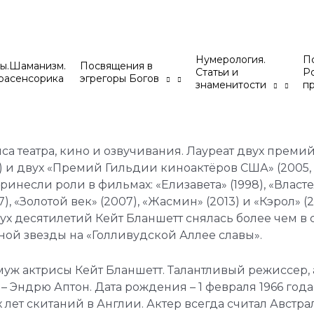
Нумерология.
Пс
ы.Шаманизм.
Посвящения в
Статьи и
Р
расенсорика
эгрегоры Богов
знаменитости
п
иса театра, кино и озвучивания. Лауреат двух премий 
14) и двух «Премий Гильдии киноактёров США» (2005, 
несли роли в фильмах: «Елизавета» (1998), «Властели
, «Золотой век» (2007), «Жасмин» (2013) и «Кэрол» (2
ух десятилетий Кейт Бланшетт снялась более чем в
ной звезды на «Голливудской Аллее славы».
уж актрисы Кейт Бланшетт. Талантливый режиссер, 
 Эндрю Аптон. Дата рождения – 1 февраля 1966 года
 лет скитаний в Англии. Актер всегда считал Авст