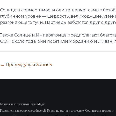
Солнце в совместимости олицетворяет самые безо
глубинном уровне — щедрость, великодушие, умение 
разгоняющего тучи. Партнеры заботятся друг о дру
Также Солнце и Императрица предполагают благотво
ООН около года: они посетили Иорданию и Ливан, 
←
Предыдущая Запись
Ментальные практики Fiend.Magic
Развитие магических способностей.
Курсы по магии и эзотерике.
Семинары и тренинги 