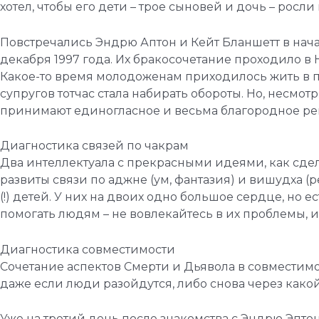
хотел, чтобы его дети – трое сыновей и дочь – росли
Повстречались Эндрю Аптон и Кейт Бланшетт в начал
декабря 1997 года. Их бракосочетание проходило 
Какое-то время молодоженам приходилось жить в пр
супругов тотчас стала набирать обороты. Но, несм
принимают единогласное и весьма благородное ре
Диагностика связей по чакрам
Два интеллектуала с прекрасными идеями, как сдел
развиты связи по аджне (ум, фантазия) и вишудха (р
(!) детей. У них на двоих одно большое сердце, но 
помогать людям – не вовлекайтесь в их проблемы, и
Диагностика совместимости
Сочетание аспектов Смерти и Дьявола в совместимо
даже если люди разойдутся, либо снова через какой
Уже на третий день после знакомства с Эндрю Эптоно