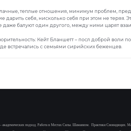
блачные, теплые отношения, минимум проблем, пре
дарить себя, нисколько себя при этом не теряя. Эт
ге даже балуют один другого, между ними царят вз
рительность: Кейт Бланшетт – посл доброй воли по
где встречались с семьями сирийских беженцев.
— академических подход.
Работа в Местах Силы. Шаманизм.
Практики Сновидящих.
Ма