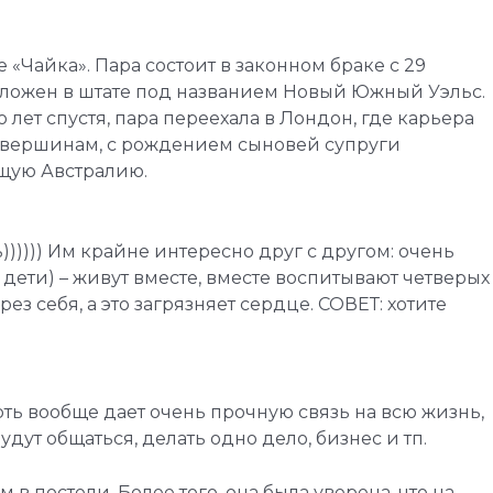
 «Чайка». Пара состоит в законном браке с 29
положен в штате под названием Новый Южный Уэльс.
ет спустя, пара переехала в Лондон, где карьера
м вершинам, с рождением сыновей супруги
ящую Австралию.
)))) Им крайне интересно друг с другом: очень
, дети) – живут вместе, вместе воспитывают четверых
ез себя, а это загрязняет сердце. СОВЕТ: хотите
ть вообще дает очень прочную связь на всю жизнь,
дут общаться, делать одно дело, бизнес и тп.
в постели. Более того, она была уверена, что на