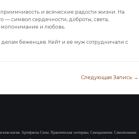
дприимчивость и всяческие радости жизни. На
о — символ сердечности, доброты, света,
аимопонимание и любовь.
 делам беженцев. Кейт и её муж сотрудничали с
Следующая Запись
→
газин магии. Артефакты Силы.
Практическая эзотерика. Саморазвитие.
Самопознание