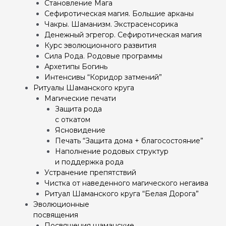
Становление Мага
Сефиротическая магия. Большие арканы
Чакры. Шаманизм. Экстрасенсорика
Денежный эгрегор. Сефиротическая магия
Курс эволюционного развития
Сила Рода. Родовые программы
Архетипы Богинь
Интенсивы “Коридор затмений”
Ритуалы Шаманского круга
Магические печати
Защита рода
с откатом
Ясновидение
Печать “Защита дома + благосостояние”
Наполнение родовых структур
и поддержка рода
Устранение препятствий
Чистка от наведенного магического негаива
Ритуал Шаманского круга “Белая Дорога”
Эволюционные
посвящения
Посвящения шаманские