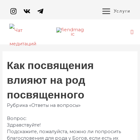
Перейти
MAIN
к
Услуги
содержимому
MENU
По
Навигация
по
Как посвящения
записям
влияют на род
посвященного
Рубрика «Ответы на вопросы»
Вопрос:
Здравствуйте!
Подскажите, пожалуйста, можно ли попросить
благословения для рода у Богов, если есть их