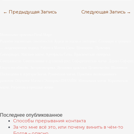
←
Предыдущая Запись
Следующая Запись
→
Ментальные практики Fiend.Magic
Развитие магических способностей.
Курсы по магии и эзотерике.
Семинары и тренинги
— академических подход.
Работа в Местах Силы. Шаманизм.
Практики
Сновидящих.
Магазин магии. Артефакты Силы.
Практическая эзотерика.
Саморазвитие.
Самопознание и духовный рост.
Сефиротическая магия. Дерево Сефирот.
Сверхспособности. Экстрасенсорика.
Духовные практики. Целительство. Шаманизм.
Посвящения в эгрегоры Богов. Руническая магия. Практики эволюционного
развития.
Обучение Магии и Эзотерике ОНЛАЙН. Ментальная магия. Кармическая
магия. Регрессии в прошлые жизни
Последнее опубликованное
Способы прерывания контакта
За что мне всё это, или почему винить в чём-то
Богов – опасно