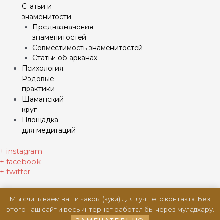
Статьи и
знаменитости
Предназначения
знаменитостей
Совместимость знаменитостей
Статьи об арканах
Психология.
Родовые
практики
Шаманский
круг
Площадка
для медитаций
+ instagram
+ facebook
+ twitter
Мы считываем ваши чакры (куки) для лучшего контакта. Без
этого наш сайт и весь интернет работал бы через муладхару.
ЗАМЕЧАТЕЛЬНО