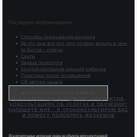
Последнее опубликованное
Способы прерывания контакта
За что мне всё это, или почему винить в чём-
то Богов – опасно
Секты
Задача психолога
Контейнирование эмоций ребенка
Практика после посвящений
Об авторе канала
ДОГОВОР ПУБЛИЧНОЙ ОФЕРТЫ
НУЖНА ПОМОЩЬ В ПОДБОРЕ АРТЕФАКТОВ,
КОНСУЛЬТАЦИЯХ ОБ УСЛУГАХ И ОБУЧЕНИИ?
НАПИШИТЕ МНЕ - Я ПРОКОНСУЛЬТИРУЮ ВАС
И ПОМОГУ ПОДОБРАТЬ ЖЕЛАЕМОЕ
Исключительные авторские права на объекты интеллектуальной