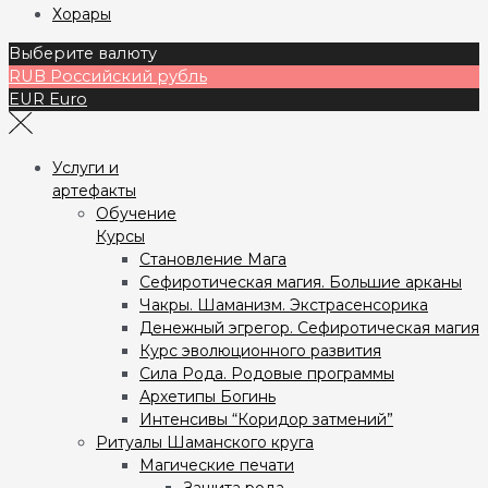
Хорары
Выберите валюту
RUB
Российский рубль
EUR
Euro
Услуги и
артефакты
Обучение
Курсы
Становление Мага
Сефиротическая магия. Большие арканы
Чакры. Шаманизм. Экстрасенсорика
Денежный эгрегор. Сефиротическая магия
Курс эволюционного развития
Сила Рода. Родовые программы
Архетипы Богинь
Интенсивы “Коридор затмений”
Ритуалы Шаманского круга
Магические печати