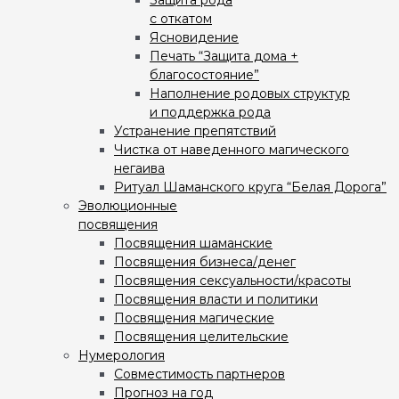
Защита рода
с откатом
Ясновидение
Печать “Защита дома +
благосостояние”
Наполнение родовых структур
и поддержка рода
Устранение препятствий
Чистка от наведенного магического
негаива
Ритуал Шаманского круга “Белая Дорога”
Эволюционные
посвящения
Посвящения шаманские
Посвящения бизнеса/денег
Посвящения сексуальности/красоты
Посвящения власти и политики
Посвящения магические
Посвящения целительские
Нумерология
Совместимость партнеров
Прогноз на год