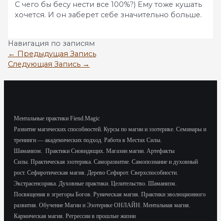
С чего бы бесу нести все 100%?) Ему тоже кушать
хочется. И он заберет себе значительно больше.
Навигация по записям
←
Предыдущая Запись
Следующая Запись
→
Ментальные практики Fiend.Magic
Развитие магических способностей.
Курсы по магии и эзотерике.
Семинары и
тренинги — академических подход.
Работа в Местах Силы.
Шаманизм.
Практики Сновидящих.
Магазин магии. Артефакты
Силы.
Практическая эзотерика. Саморазвитие.
Самопознание и духовный
рост.
Сефиротическая магия. Дерево Сефирот. Сверхспособности.
Экстрасенсорика.
Духовные практики. Целительство. Шаманизм.
Посвящения в эгрегоры Богов. Руническая магия. Практики эволюционного
развития.
Обучение Магии и Эзотерике ОНЛАЙН. Ментальная магия.
Кармическая магия. Регрессии в прошлые жизни