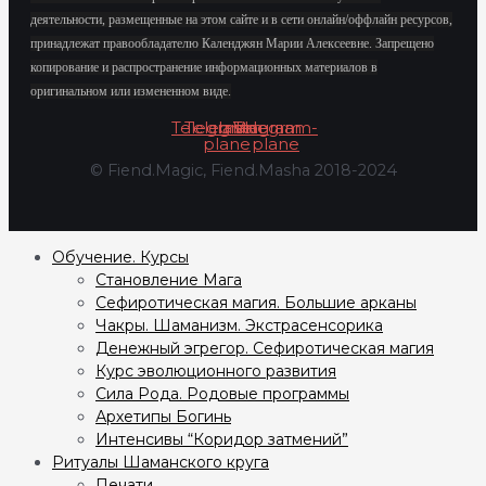
деятельности, размещенные на этом сайте и в сети онлайн/оффлайн ресурсов,
принадлежат правообладателю Календжян Марии Алексеевне. Запрещено
копирование и распространение информационных материалов в
оригинальном или измененном виде.
Telegram
Telegram-
Instagram
Vk
Telegram-
plane
plane
© Fiend.Magic, Fiend.Masha 2018-2024
Обучение. Курсы
Становление Мага
Сефиротическая магия. Большие арканы
Чакры. Шаманизм. Экстрасенсорика
Денежный эгрегор. Сефиротическая магия
Курс эволюционного развития
Сила Рода. Родовые программы
Архетипы Богинь
Интенсивы “Коридор затмений”
Ритуалы Шаманского круга
Печати