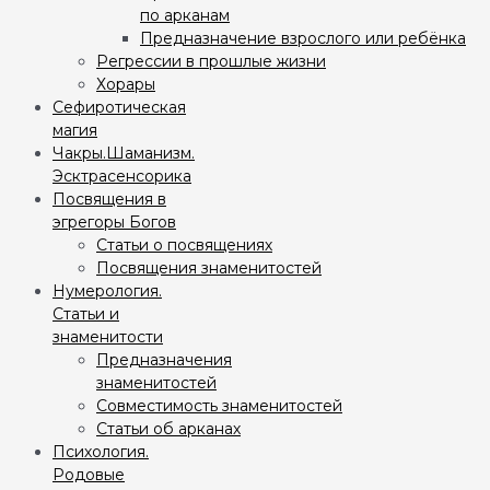
по арканам
Предназначение взрослого или ребёнка
Регрессии в прошлые жизни
Хорары
Сефиротическая
магия
Чакры.Шаманизм.
Эсктрасенсорика
Посвящения в
эгрегоры Богов
Статьи о посвящениях
Посвящения знаменитостей
Нумерология.
Статьи и
знаменитости
Предназначения
знаменитостей
Совместимость знаменитостей
Статьи об арканах
Психология.
Родовые