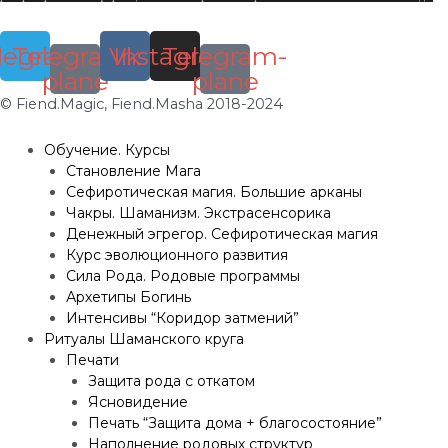
legram
Telegram-
Vk
Instagram
Telegram-
plane
plane
© Fiend.Magic, Fiend.Masha 2018-2024
Обучение. Курсы
Становление Мага
Сефиротическая магия. Большие арканы
Чакры. Шаманизм. Экстрасенсорика
Денежный эгрегор. Сефиротическая магия
Курс эволюционного развития
Сила Рода. Родовые программы
Архетипы Богинь
Интенсивы “Коридор затмений”
Ритуалы Шаманского круга
Печати
Защита рода с откатом
Ясновидение
Печать “Защита дома + благосостояние”
Наполнение родовых структур