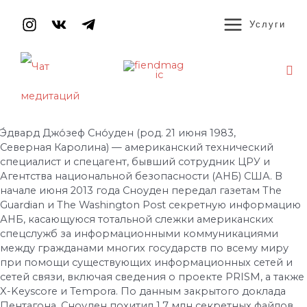
Перейти
MAIN
к
Услуги
содержимому
MENU
По
Навигация
по
записям
Э́двард Джо́зеф Сно́уден (род. 21 июня 1983,
Северная Каролина) — американский технический
специалист и спецагент, бывший сотрудник ЦРУ и
Агентства национальной безопасности (АНБ) США. В
начале июня 2013 года Сноуден передал газетам The
Guardian и The Washington Post секретную информацию
АНБ, касающуюся тотальной слежки американских
спецслужб за информационными коммуникациями
между гражданами многих государств по всему миру
при помощи существующих информационных сетей и
сетей связи, включая сведения о проекте PRISM, а также
X-Keyscore и Tempora. По данным закрытого доклада
Пентагона, Сноуден похитил 1,7 млн секретных файлов,