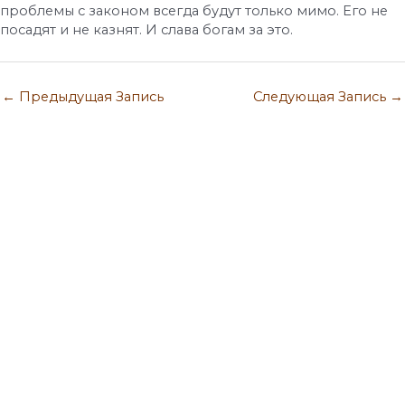
проблемы с законом всегда будут только мимо. Его не
посадят и не казнят. И слава богам за это.
←
Предыдущая Запись
Следующая Запись
→
Ментальные практики Fiend.Magic
Развитие магических способностей.
Курсы по магии и эзотерике.
Семинары и тренинги
— академических подход.
Работа в Местах Силы. Шаманизм.
Практики
Сновидящих.
Магазин магии. Артефакты Силы.
Практическая эзотерика.
Саморазвитие.
Самопознание и духовный рост.
Сефиротическая магия. Дерево Сефирот.
Сверхспособности. Экстрасенсорика.
Духовные практики. Целительство. Шаманизм.
Посвящения в эгрегоры Богов. Руническая магия. Практики эволюционного
развития.
Обучение Магии и Эзотерике ОНЛАЙН. Ментальная магия. Кармическая
магия. Регрессии в прошлые жизни