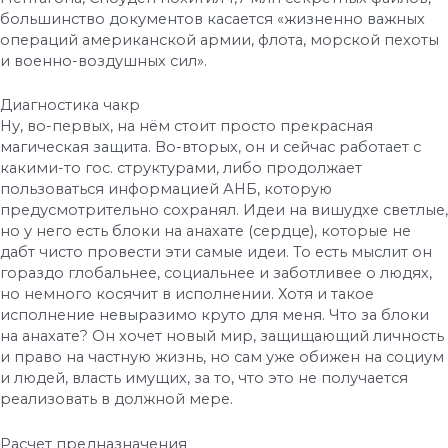
большинство документов касается «жизненно важных
операций американской армии, флота, морской пехоты
и военно-воздушных сил».
Диагностика чакр
Ну, во-первых, на нём стоит просто прекрасная
магическая защита. Во-вторых, он и сейчас работает с
какими-то гос. структурами, либо продолжает
пользоваться информацией АНБ, которую
предусмотрительно сохранял. Идеи на вишудхе светлые,
но у него есть блоки на анахате (сердце), которые не
дабт чисто провести эти самые идеи. То есть мыслит он
гораздо глобальнее, социальнее и заботливее о людях,
но немного косячит в исполнении. Хотя и такое
исполнение невыразимо круто для меня. Что за блоки
на анахате? Он хочет новый мир, защищающий личность
и право на частную жизнь, но сам уже обижен на социум
и людей, власть имущих, за то, что это не получается
реализовать в должной мере.
Расчет предназначения