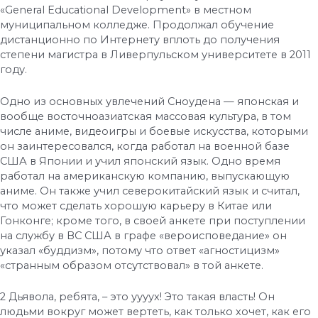
«General Educational Development» в местном
муниципальном колледже. Продолжал обучение
дистанционно по Интернету вплоть до получения
степени магистра в Ливерпульском университете в 2011
году.
Одно из основных увлечений Сноудена — японская и
вообще восточноазиатская массовая культура, в том
числе аниме, видеоигры и боевые искусства, которыми
он заинтересовался, когда работал на военной базе
США в Японии и учил японский язык. Одно время
работал на американскую компанию, выпускающую
аниме. Он также учил северокитайский язык и считал,
что может сделать хорошую карьеру в Китае или
Гонконге; кроме того, в своей анкете при поступлении
на службу в ВС США в графе «вероисповедание» он
указал «буддизм», потому что ответ «агностицизм»
«странным образом отсутствовал» в той анкете.
2 Дьявола, ребята, – это уууух! Это такая власть! Он
людьми вокруг может вертеть, как только хочет, как его