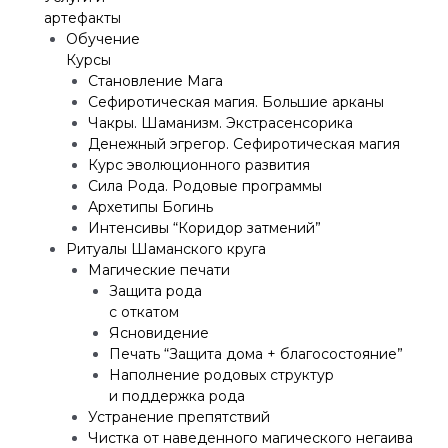
артефакты
Обучение
Курсы
Становление Мага
Сефиротическая магия. Большие арканы
Чакры. Шаманизм. Экстрасенсорика
Денежный эгрегор. Сефиротическая магия
Курс эволюционного развития
Сила Рода. Родовые программы
Архетипы Богинь
Интенсивы “Коридор затмений”
Ритуалы Шаманского круга
Магические печати
Защита рода
с откатом
Ясновидение
Печать “Защита дома + благосостояние”
Наполнение родовых структур
и поддержка рода
Устранение препятствий
Чистка от наведенного магического негаива