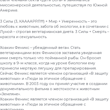
были членами секты «Дети Бога» и занимались
миссионерской деятельностью, путешествуя по Южной
Америке.
3 Силы (3, КААААРРЛ!!!!) + Мир + Умеренность – это
любовь к животным, забота об экологии, а в сочетании с
Луной – строгая вегетарианская диета. 3 Силы + Смерть –
красота и сексуальность.
Хоакин Феникс – убежденный веган. Стать
вегетарианцами всех Фениксов заставила увиденная
ими смерть только что пойманной рыбы. Он бросил
школу в 9-м классе, когда на уроке биологии ему
принесли мертвую лягушку для препарирования.
Сейчас Феникс является членом организаций «В защиту
животных» и «Люди за этичное обращение с
животными». В 2003 году он принял участие в создании
документального фильма о жестокости к животным
«Земляне».
Хоакин Феникс является членом организаций «В защиту
животных» и «Люди за этичное обращение с
животными».