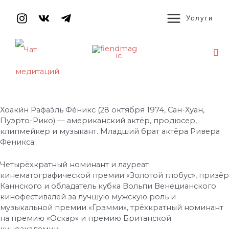
Перейти
MAIN
к
Услуги
содержимому
MENU
По
Навигация
по
записям
Хоаки́н Рафаэ́ль Фе́никс (28 октября 1974, Сан-Хуан,
Пуэрто-Рико) — американский актёр, продюсер,
клипмейкер и музыкант. Младший брат актёра Ривера
Феникса.
Четырёхкратный номинант и лауреат
кинематографической премии «Золотой глобус», призёр
Каннского и обладатель кубка Вольпи Венецианского
кинофестивалей за лучшую мужскую роль и
музыкальной премии «Грэмми», трёхкратный номинант
на премию «Оскар» и премию Британской