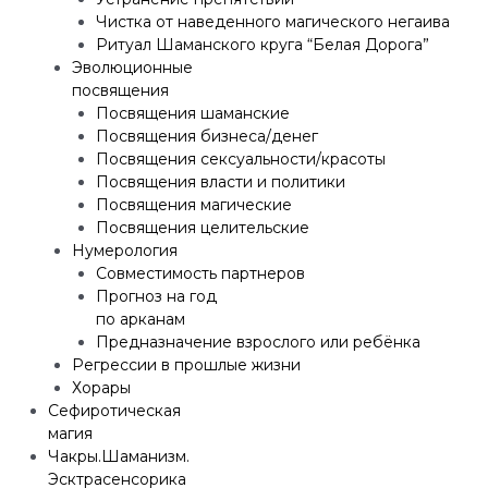
Чистка от наведенного магического негаива
Ритуал Шаманского круга “Белая Дорога”
Эволюционные
посвящения
Посвящения шаманские
Посвящения бизнеса/денег
Посвящения сексуальности/красоты
Посвящения власти и политики
Посвящения магические
Посвящения целительские
Нумерология
Совместимость партнеров
Прогноз на год
по арканам
Предназначение взрослого или ребёнка
Регрессии в прошлые жизни
Хорары
Сефиротическая
магия
Чакры.Шаманизм.
Эсктрасенсорика