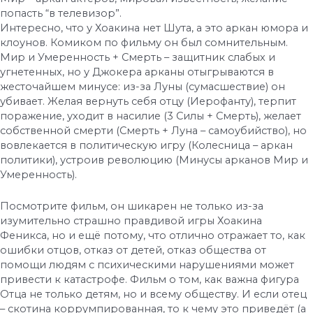
попасть “в телевизор”.
Интересно, что у Хоакина нет Шута, а это аркан юмора и
клоунов. Комиком по фильму он был сомнительным.
Мир и Умеренность + Смерть – защитник слабых и
угнетенных, но у Джокера арканы отыгрываются в
жесточайшем минусе: из-за Луны (сумасшествие) он
убивает. Желая вернуть себя отцу (Иерофанту), терпит
поражение, уходит в насилие (3 Силы + Смерть), желает
собственной смерти (Смерть + Луна – самоубийство), но
вовлекается в политическую игру (Колесница – аркан
политики), устроив революцию (Минусы арканов Мир и
Умеренность).
Посмотрите фильм, он шикарен не только из-за
изумительно страшно правдивой игры Хоакина
Феникса, но и ещё потому, что отлично отражает то, как
ошибки отцов, отказ от детей, отказ общества от
помощи людям с психическими нарушениями может
привести к катастрофе. Фильм о том, как важна фигура
Отца не только детям, но и всему обществу. И если отец
– скотина коррумпированная, то к чему это приведёт (а