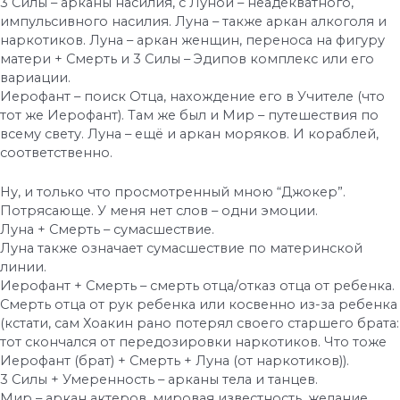
3 Силы – арканы насилия, с Луной – неадекватного,
импульсивного насилия. Луна – также аркан алкоголя и
наркотиков. Луна – аркан женщин, переноса на фигуру
матери + Смерть и 3 Силы – Эдипов комплекс или его
вариации.
Иерофант – поиск Отца, нахождение его в Учителе (что
тот же Иерофант). Там же был и Мир – путешествия по
всему свету. Луна – ещё и аркан моряков. И кораблей,
соответственно.
Ну, и только что просмотренный мною “Джокер”.
Потрясающе. У меня нет слов – одни эмоции.
Луна + Смерть – сумасшествие.
Луна также означает сумасшествие по материнской
линии.
Иерофант + Смерть – смерть отца/отказ отца от ребенка.
Смерть отца от рук ребенка или косвенно из-за ребенка
(кстати, сам Хоакин рано потерял своего старшего брата:
тот скончался от передозировки наркотиков. Что тоже
Иерофант (брат) + Смерть + Луна (от наркотиков)).
3 Силы + Умеренность – арканы тела и танцев.
Мир – аркан актеров, мировая известность, желание