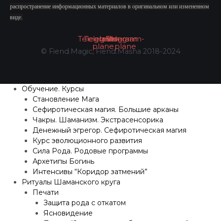
распространение информационных материалов в оригинальном или измененном
виде.
Telegram
Telegram-
Instagram
Vk
Telegram-
plane
plane
© Fiend.Magic, Fiend.Masha 2018-2024
Обучение. Курсы
Становление Мага
Сефиротическая магия. Большие арканы
Чакры. Шаманизм. Экстрасенсорика
Денежный эгрегор. Сефиротическая магия
Курс эволюционного развития
Сила Рода. Родовые программы
Архетипы Богинь
Интенсивы “Коридор затмений”
Ритуалы Шаманского круга
Печати
Защита рода с откатом
Ясновидение