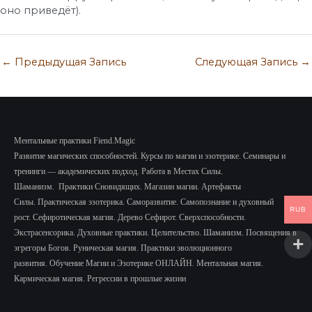
оно приведёт).
←
Предыдущая Запись
Следующая Запись
→
Ментальные практики Fiend.Magic
Развитие магических способностей.
Курсы по магии и эзотерике.
Семинары и
тренинги — академических подход.
Работа в Местах Силы.
Шаманизм.
Практики Сновидящих.
Магазин магии. Артефакты
Силы.
Практическая эзотерика. Саморазвитие.
Самопознание и духовный
RUB
рост.
Сефиротическая магия. Дерево Сефирот. Сверхспособности.
Экстрасенсорика.
Духовные практики. Целительство. Шаманизм. Посвящения в
эгрегоры Богов. Руническая магия. Практики эволюционного
развития.
Обучение Магии и Эзотерике ОНЛАЙН. Ментальная магия.
Кармическая магия. Регрессии в прошлые жизни