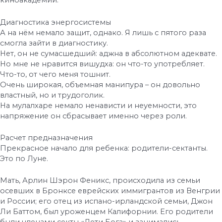
киноакадемии.
Диагностика энергосистемы
А на нём немало защит, однако. Я лишь с пятого раза
смогла зайти в диагностику.
Нет, он не сумасшедший: аджна в абсолютном адеквате.
Но мне не нравится вишудха: он что-то употребляет.
Что-то, от чего меня тошнит.
Очень широкая, объемная манипура – он довольно
властный, но и трудоголик.
На мулалхаре немало ненависти и неуемности, это
напряжение он сбрасывает именно через роли.
Расчет предназначения
Прекрасное начало для ребенка: родители-сектанты.
Это по Луне.
Мать, Арлин Шэрон Феникс, происходила из семьи
осевших в Бронксе еврейских иммигрантов из Венгрии
и России; его отец из испано-ирландской семьи, Джон
Ли Баттом, был уроженцем Калифорнии. Его родители