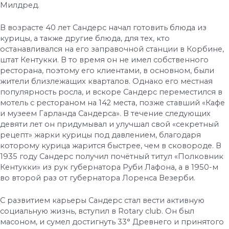
Милдред.
В возрасте 40 лет Сандерс начал готовить блюда из
курицы, а также другие блюда, для тех, кто
останавливался на его заправочной станции в Корбине,
штат Кентукки. В то время он не имел собственного
ресторана, поэтому его клиентами, в основном, были
жители близлежащих кварталов. Однако его местная
популярность росла, и вскоре Сандерс переместился в
мотель с рестораном на 142 места, позже ставший «Кафе
и музеем Гарланда Сандерса». В течение следующих
девяти лет он придумывал и улучшал свой «секретный
рецепт» жарки курицы под давлением, благодаря
которому курица жарится быстрее, чем в сковороде. В
1935 году Сандерс получил почётный титул «Полковник
Кентукки» из рук губернатора Руби Лафона, а в 1950-м
во второй раз от губернатора Лоренса Везерби.
С развитием карьеры Сандерс стал вести активную
социальную жизнь, вступил в Rotary club. Он был
масоном, и сумел достигнуть 33° Древнего и принятого