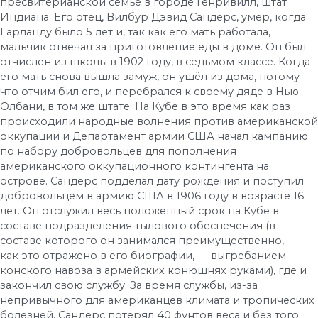
пресвитерианской семье в городе Генривилл, штат
Индиана. Его отец, Вилбур Дэвид Сандерс, умер, когда
Гарланду было 5 лет и, так как его мать работала,
мальчик отвечал за приготовление еды в доме. Он был
отчислен из школы в 1902 году, в седьмом классе. Когда
его мать снова вышла замуж, он ушёл из дома, потому
что отчим бил его, и перебрался к своему дяде в Нью-
Олбани, в том же штате. На Кубе в это время как раз
происходили народные волнения против американской
оккупации и Департамент армии США начал кампанию
по набору добровольцев для пополнения
американского оккупационного контингента на
острове. Сандерс подделал дату рождения и поступил
добровольцем в армию США в 1906 году в возрасте 16
лет. Он отслужил весь положенный срок на Кубе в
составе подразделения тылового обеспечения (в
составе которого он занимался преимущественно, —
как это отражено в его биографии, — выгребанием
конского навоза в армейских конюшнях руками), где и
закончил свою службу. За время службы, из-за
непривычного для американцев климата и тропических
болезней, Сандерс потерял 40 фунтов веса и без того