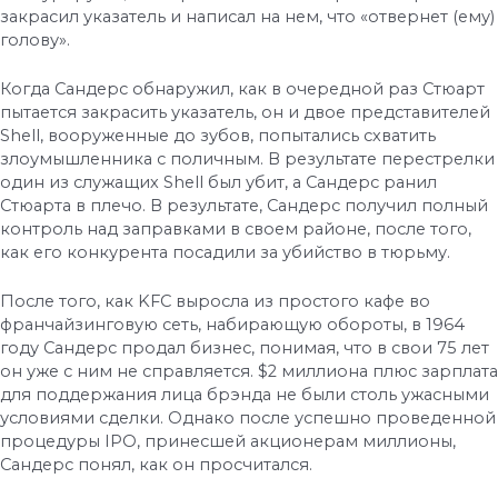
закрасил указатель и написал на нем, что «отвернет (ему)
голову».
Когда Сандерс обнаружил, как в очередной раз Стюарт
пытается закрасить указатель, он и двое представителей
Shell, вооруженные до зубов, попытались схватить
злоумышленника с поличным. В результате перестрелки
один из служащих Shell был убит, а Сандерс ранил
Стюарта в плечо. В результате, Сандерс получил полный
контроль над заправками в своем районе, после того,
как его конкурента посадили за убийство в тюрьму.
После того, как KFC выросла из простого кафе во
франчайзинговую сеть, набирающую обороты, в 1964
году Сандерс продал бизнес, понимая, что в свои 75 лет
он уже с ним не справляется. $2 миллиона плюс зарплата
для поддержания лица брэнда не были столь ужасными
условиями сделки. Однако после успешно проведенной
процедуры IPO, принесшей акционерам миллионы,
Сандерс понял, как он просчитался.