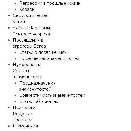
Регрессии в прошлые жизни
Хорары
Сефиротическая
магия
Чакры.Шаманизм.
Эсктрасенсорика
Посвящения в
эгрегоры Богов
Статьи о посвящениях
Посвящения знаменитостей
Нумерология.
Статьи и
знаменитости
Предназначения
знаменитостей
Совместимость знаменитостей
Статьи об арканах
Психология.
Родовые
практики
Шаманский