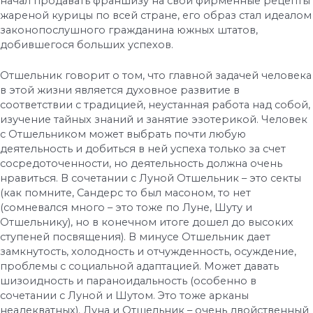
начал продавать франшизу на свои фирменные рецепты
жареной курицы по всей стране, его образ стал идеалом
законопослушного гражданина южных штатов,
добившегося больших успехов.
Отшельник говорит о том, что главной задачей человека
в этой жизни является духовное развитие в
соответствии с традицией, неустанная работа над собой,
изучение тайных знаний и занятие эзотерикой. Человек
с Отшельником может выбрать почти любую
деятельность и добиться в ней успеха только за счет
сосредоточенности, но деятельность должна очень
нравиться. В сочетании с Луной Отшельник – это секты
(как помните, Сандерс то был масоном, то нет
(сомневался много – это тоже по Луне, Шуту и
Отшельнику), но в конечном итоге дошел до высоких
ступеней посвящения). В минусе Отшельник дает
замкнутость, холодность и отчужденность, осуждение,
проблемы с социальной адаптацией. Может давать
шизоидность и параноидальность (особенно в
сочетании с Луной и Шутом. Это тоже арканы
неадекватных). Луна и Отшельник – очень двойственный