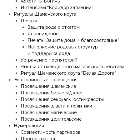
Архетипы Богинь
Интенсивы “Коридор затмений”
Ритуалы Шаманского круга
Печати
Защита рода с откатом
Ясновидение
Печать “Защита дома + благосостояние”
Наполнение родовых структур
и поддержка рода
Устранение препятствий
Чистка от наведенного магического негатива
Ритуал Шаманского круга “Белая Дорога”
Эволюционные посвящения
Посвящения шаманские
Посвящения бизнеса/денег
Посвящения сексуальности/красоты
Посвящения власти и политики
Посвящения магические
Посвящения целительские
Нумерология
Совместимость партнеров
Прогноз на год