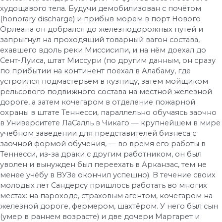
худощавого тела. Будучи демобилизован с почётом
(honorary discharge) и прибыв морем в порт Нового
Орлеана он добрался до железнодорожных путей и
запрыгнул на проходящий товарный вагон состава,
ехавшего вдоль реки Миссисипи, и на нём доехал до
Сент-Луиса, штат Миссури (по другим данным, он сразу
по прибытии на континент поехал в Алабаму, где
устроился подмастерьем в кузницу, затем мойщиком
рельсового подвижного состава на местной железной
дороге, а затем кочегаром в отделение пожарной
охраны в штате Теннесси, параллельно обучаясь заочно
в Университете ЛаСалль в Чикаго — крупнейшем в мире
учебном заведении для представителей бизнеса с
заочной формой обучения, — во время его работы в
Теннесси, из-за драки с другим работником, он был
уволен и вынужден был переехать в Арканзас, тем не
менее учёбу в ВУЗе окончил успешно). В течение своих
молодых лет Сандерсу пришлось работать во многих
местах: на пароходе, страховым агентом, кочегаром на
железной дороге, фермером, шахтёром. У него был сын
(умер в раннем возрасте) и две дочери Маргарет и