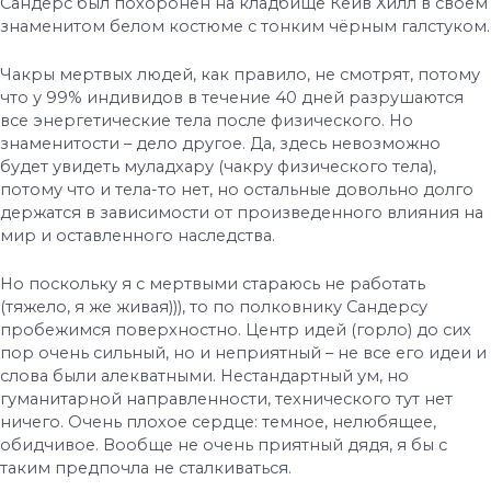
Сандерс был похоронен на кладбище Кейв Хилл в своём
знаменитом белом костюме с тонким чёрным галстуком.
Чакры мертвых людей, как правило, не смотрят, потому
что у 99% индивидов в течение 40 дней разрушаются
все энергетические тела после физического. Но
знаменитости – дело другое. Да, здесь невозможно
будет увидеть муладхару (чакру физического тела),
потому что и тела-то нет, но остальные довольно долго
держатся в зависимости от произведенного влияния на
мир и оставленного наследства.
Но поскольку я с мертвыми стараюсь не работать
(тяжело, я же живая))), то по полковнику Сандерсу
пробежимся поверхностно. Центр идей (горло) до сих
пор очень сильный, но и неприятный – не все его идеи и
слова были алекватными. Нестандартный ум, но
гуманитарной направленности, технического тут нет
ничего. Очень плохое сердце: темное, нелюбящее,
обидчивое. Вообще не очень приятный дядя, я бы с
таким предпочла не сталкиваться.