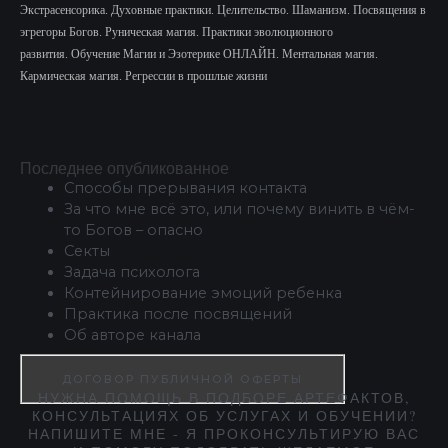
Экстрасенсорика.
Духовные практики. Целительство. Шаманизм. Посвящения в
эгрегоры Богов. Руническая магия. Практики эволюционного
развития.
Обучение Магии и Эзотерике ОНЛАЙН. Ментальная магия.
Кармическая магия. Регрессии в прошлые жизни
Последнее опубликованное
Способы прерывания контакта
За что мне всё это, или почему винить в чём-
то Богов – опасно
Секты
Задача психолога
Контейнирование эмоций ребенка
Практика после посвящений
Об авторе канала
ДОГОВОР ПУБЛИЧНОЙ ОФЕРТЫ
НУЖНА ПОМОЩЬ В ПОДБОРЕ АРТЕФАКТОВ,
КОНСУЛЬТАЦИЯХ ОБ УСЛУГАХ И ОБУЧЕНИИ?
НАПИШИТЕ МНЕ - Я ПРОКОНСУЛЬТИРУЮ ВАС