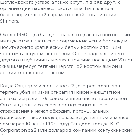
шотландского устава, а также вступил в ряд других
организаций парамасонского типа. Был членом
благотворительной парамасонской организации
Shriners.
Около 1950 года Сандерс начал создавать свой особый
имидж, отращивать свои фирменные усы и бородку и
носить аристократический белый костюм с тонким
чёрным галстуком-ленточкой. Он не надевал ничего
другого в публичных местах в течение последних 20 лет
жизни, чередуя тёплый шерстяной костюм зимой и
лёгкий хлопковый — летом.
Когда Сандерсу исполнилось 65, его ресторан стал
терпеть убытки из-за открытия новой межштатной
автомагистрали I-75, сократившей число посетителей.
Он снял деньги со своего фонда социального
страхования и начал обходить потенциальных
франчайзи. Такой подход оказался успешным и менее
чем через 10 лет (в 1964 году) Сандерс продал KFC
Corporation за 2 млн долларов компании кентуккийских