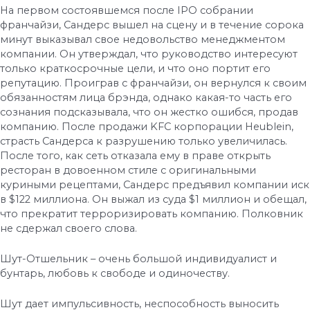
На первом состоявшемся после IPO собрании
франчайзи, Сандерс вышел на сцену и в течение сорока
минут выказывал свое недовольство менеджментом
компании. Он утверждал, что руководство интересуют
только краткосрочные цели, и что оно портит его
репутацию. Проиграв с франчайзи, он вернулся к своим
обязанностям лица брэнда, однако какая-то часть его
сознания подсказывала, что он жестко ошибся, продав
компанию. После продажи KFC корпорации Heublein,
страсть Сандерса к разрушению только увеличилась.
После того, как сеть отказала ему в праве открыть
ресторан в довоенном стиле с оригинальными
куриными рецептами, Сандерс предъявил компании иск
в $122 миллиона. Он выжал из суда $1 миллион и обещал,
что прекратит терроризировать компанию. Полковник
не сдержал своего слова.
Шут-Отшельник – очень большой индивидуалист и
бунтарь, любовь к свободе и одиночеству.
Шут дает импульсивность, неспособность выносить