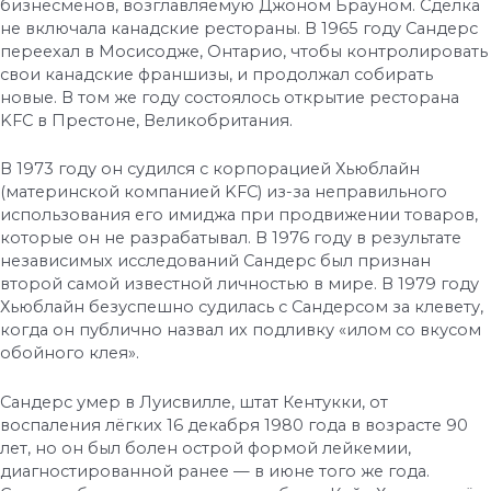
бизнесменов, возглавляемую Джоном Брауном. Сделка
не включала канадские рестораны. В 1965 году Сандерс
переехал в Мосисодже, Онтарио, чтобы контролировать
свои канадские франшизы, и продолжал собирать
новые. В том же году состоялось открытие ресторана
KFC в Престоне, Великобритания.
В 1973 году он судился с корпорацией Хьюблайн
(материнской компанией KFC) из-за неправильного
использования его имиджа при продвижении товаров,
которые он не разрабатывал. В 1976 году в результате
независимых исследований Сандерс был признан
второй самой известной личностью в мире. В 1979 году
Хьюблайн безуспешно судилась с Сандерсом за клевету,
когда он публично назвал их подливку «илом со вкусом
обойного клея».
Сандерс умер в Луисвилле, штат Кентукки, от
воспаления лёгких 16 декабря 1980 года в возрасте 90
лет, но он был болен острой формой лейкемии,
диагностированной ранее — в июне того же года.