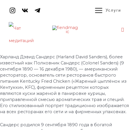
Перейти
MAIN
к
Услуги
содержимому
MENU
По
Навигация
по
записям
Харланд Дэвид Сандерс (Harland David Sanders), более
известный как Полковник Сандерс (Colonel Sanders) (9
сентября 1890 — 16 декабря 1980), — американский
ресторатор, основатель сети ресторанов быстрого
питания Kentucky Fried Chicken («Жареный цыплёнок из
Кентукки», KFC), фирменным рецептом которых
являются куски жареной в панировке курицы,
приправленной смесью ароматических трав и специй.
Его стилизованный портрет традиционно изображается
на всех ресторанах его сети и на фирменных упаковках.
Сандерс родился 9 сентября 1890 года в богатой