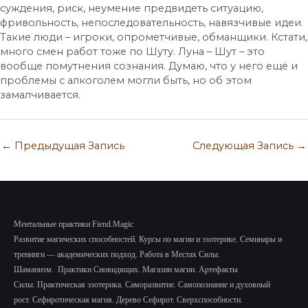
суждения, риск, неумение предвидеть ситуацию,
фривольность, непоследовательность, навязчивые идеи.
Такие люди – игроки, опрометчивые, обманщики. Кстати,
много смен работ тоже по Шуту. Луна – Шут – это
вообще помутнения сознания. Думаю, что у него ещё и
проблемы с алкоголем могли быть, но об этом
замалчивается.
←
Предыдущая Запись
Следующая Запись
→
Ментальные практики Fiend.Magic
Развитие магических способностей.
Курсы по магии и эзотерике.
Семинары и
тренинги — академических подход.
Работа в Местах Силы.
Шаманизм.
Практики Сновидящих.
Магазин магии. Артефакты
Силы.
Практическая эзотерика. Саморазвитие.
Самопознание и духовный
рост.
Сефиротическая магия. Дерево Сефирот. Сверхспособности.