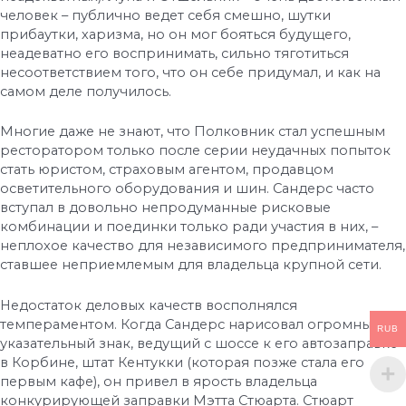
человек – публично ведет себя смешно, шутки
прибаутки, харизма, но он мог бояться будущего,
неадеватно его воспринимать, сильно тяготиться
несоответствием того, что он себе придумал, и как на
самом деле получилось.
Многие даже не знают, что Полковник стал успешным
ресторатором только после серии неудачных попыток
стать юристом, страховым агентом, продавцом
осветительного оборудования и шин. Сандерс часто
вступал в довольно непродуманные рисковые
комбинации и поединки только ради участия в них, –
неплохое качество для независимого предпринимателя,
ставшее неприемлемым для владельца крупной сети.
Недостаток деловых качеств восполнялся
темпераментом. Когда Сандерс нарисовал огромный
RUB
указательный знак, ведущий с шоссе к его автозаправке
в Корбине, штат Кентукки (которая позже стала его
первым кафе), он привел в ярость владельца
конкурирующей заправки Мэтта Стюарта. Стюарт