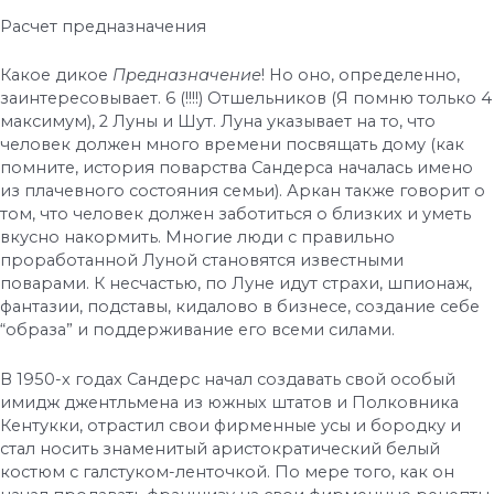
Расчет предназначения
Какое дикое
Предназначение
! Но оно, определенно,
заинтересовывает. 6 (!!!!) Отшельников (Я помню только 4
максимум), 2 Луны и Шут. Луна указывает на то, что
человек должен много времени посвящать дому (как
помните, история поварства Сандерса началась имено
из плачевного состояния семьи). Аркан также говорит о
том, что человек должен заботиться о близких и уметь
вкусно накормить. Многие люди с правильно
проработанной Луной становятся известными
поварами. К несчастью, по Луне идут страхи, шпионаж,
фантазии, подставы, кидалово в бизнесе, создание себе
“образа” и поддерживание его всеми силами.
В 1950-х годах Сандерс начал создавать свой особый
имидж джентльмена из южных штатов и Полковника
Кентукки, отрастил свои фирменные усы и бородку и
стал носить знаменитый аристократический белый
костюм с галстуком-ленточкой. По мере того, как он