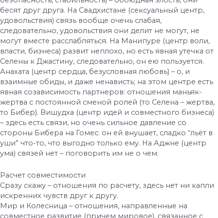
безопасность, стабильность) – обоюдная злость, они
бесят друг друга. На Свадхистане (сексуальный центр,
удовольствия) связь вообще очень слабая,
следовательно, удовольствия они делит не могут, не
могут вместе расслабляться. На Манипуре (центр воли,
власти, бизнеса) развит неплохо, но есть явная утечка от
Селены к Джастину, следовательно, он ею пользуется.
Анахата (центр сердца, безусловная любовь) – о, и
взаимные обиды, и даже ненависть; на этом центре есть
явная созависимость партнеров: отношения маньяк-
жертва с постоянной сменой ролей (то Селена – жертва,
то Бибер). Вишудха (центр идей и совместного бизнеса)
– здесь есть связи, но очень сильное давление со
стороны Бибера на Гомес: он ей внушает, сладко “льёт в
уши” что-то, что выгодно только ему. На Аджне (центр
ума) связей нет – поговорить им не о чем.
Расчет совместимости
Сразу скажу – отношения по расчету, здесь нет ни капли
искренних чувств друг к другу.
Мир и Колесница – отношения, направленные на
совместное развитие (причем мировое), связанное с