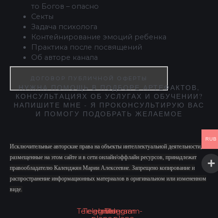
то Богов – опасно
Секты
Задача психолога
Контейнирование эмоций ребенка
Практика после посвящений
Об авторе канала
ДОГОВОР ПУБЛИЧНОЙ ОФЕРТЫ
НУЖНА ПОМОЩЬ В ПОДБОРЕ АРТЕФАКТОВ,
КОНСУЛЬТАЦИЯХ ОБ УСЛУГАХ И ОБУЧЕНИИ?
НАПИШИТЕ МНЕ - Я ПРОКОНСУЛЬТИРУЮ ВАС
И ПОМОГУ ПОДОБРАТЬ ЖЕЛАЕМОЕ
RUB
Исключительные авторские права на объекты интеллектуальной деятельности,
размещенные на этом сайте и в сети онлайн/оффлайн ресурсов, принадлежат
правообладателю Календжян Марии Алексеевне. Запрещено копирование и
распространение информационных материалов в оригинальном или измененном
виде.
Telegram
Telegram-
Instagram
Vk
Telegram-