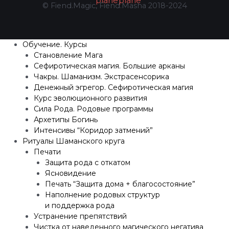
plane
plane
© Fiend.Magic, Fiend.Masha 2018-2024
Обучение. Курсы
Становление Мага
Сефиротическая магия. Большие арканы
Чакры. Шаманизм. Экстрасенсорика
Денежный эгрегор. Сефиротическая магия
Курс эволюционного развития
Сила Рода. Родовые программы
Архетипы Богинь
Интенсивы “Коридор затмений”
Ритуалы Шаманского круга
Печати
Защита рода с откатом
Ясновидение
Печать “Защита дома + благосостояние”
Наполнение родовых структур
и поддержка рода
Устранение препятствий
Чистка от наведенного магического негатива