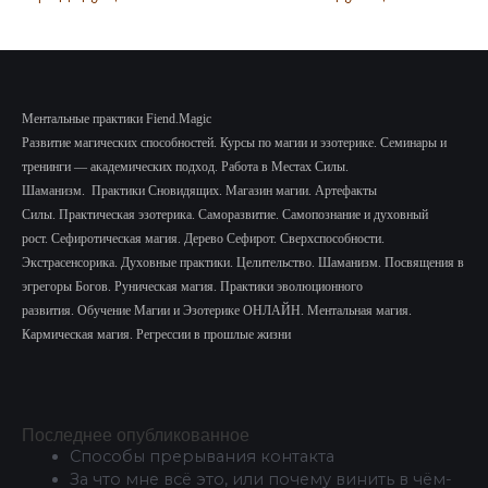
Ментальные практики Fiend.Magic
Развитие магических способностей.
Курсы по магии и эзотерике.
Семинары и
тренинги — академических подход.
Работа в Местах Силы.
Шаманизм.
Практики Сновидящих.
Магазин магии. Артефакты
Силы.
Практическая эзотерика. Саморазвитие.
Самопознание и духовный
рост.
Сефиротическая магия. Дерево Сефирот. Сверхспособности.
Экстрасенсорика.
Духовные практики. Целительство. Шаманизм. Посвящения в
эгрегоры Богов. Руническая магия. Практики эволюционного
развития.
Обучение Магии и Эзотерике ОНЛАЙН. Ментальная магия.
Кармическая магия. Регрессии в прошлые жизни
Последнее опубликованное
Способы прерывания контакта
За что мне всё это, или почему винить в чём-