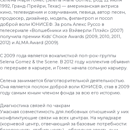
Селе́на Мари́ Го́мес (Selena Marie Gomez; род. 22 июля
1992, Гранд-Прейри, Техас) — американская актриса
кино, телевидения и озвучивания, певица, автор песен,
продюсер, дизайнер, модель, филантроп и посол
доброй воли ЮНИСЕФ. За роль Алекс Руссо в
телесериале «Волшебники из Вэйверли Плэйс» (2007)
получила премии Kids’ Choice Awards (2009, 2010, 2011,
2012) и ALMA Award (2009).
С 2009 года является вокалисткой поп-рок-группы
Selena Gomez & the Scene. В 2012 году коллектив объявил
о перерыве в карьере, и Гомес начала сольную карьеру.
Селена занимается благотворительной деятельностью.
Она является послом доброй воли ЮНИСЕФ, став в 2009
году самым юным членом фонда за всю его историю.
Диагностика связей по чакрам
Ужасная совместимость для любовных отношений: у них
конфликтующие связи на всех центрах. На муладхаре
(корневой центр, отвечающий за базовые потребности: