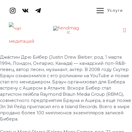
Перейти
MAIN
к
Услуги
содержимому
MENU
По
Навигация
по
записям
Джа́стин Дрю Би́бер (Justin Drew Bieber; род. 1 марта
1994, Лондон, Онтарио, Канада) — канадский поп-R&B-
певец, автор песен, музыкант, актёр. В 2008 году Скутер
Браун ознакомился с его роликами на YouTube и позже
стал его менеджером. Браун организовал для Бибера
встречу с Ашером в Атланте. Вскоре Бибер стал
артистом лейбла Raymond Braun Media Group (RBMG),
совместного предприятия Брауна и Ашера, а ещё позже
Эл Эй Рейд пригласил его в Island Records. Всего в мире
продано более 100 миллионов экземпляров записей
Бибера.