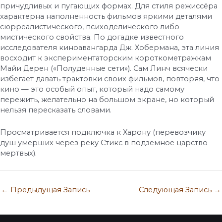
причудливых и пугающих формах. Для стиля режиссёра
характерна наполненность фильмов яркими деталями
сюрреалистического, психоделического либо
мистического свойства. По догадке известного
исследователя киноавангарда Дж. Хобермана, эта линия
восходит к экспериментаторским короткометражкам
Майи Дерен («Полуденные сети»). Сам Линч всячески
избегает давать трактовки своих фильмов, повторяя, что
кино — это особый опыт, который надо самому
пережить, желательно на большом экране, но который
нельзя пересказать словами.
Просматривается подключка к Харону (перевозчику
душ умерших через реку Стикс в подземное царство
мертвых).
←
Предыдущая Запись
Следующая Запись
→