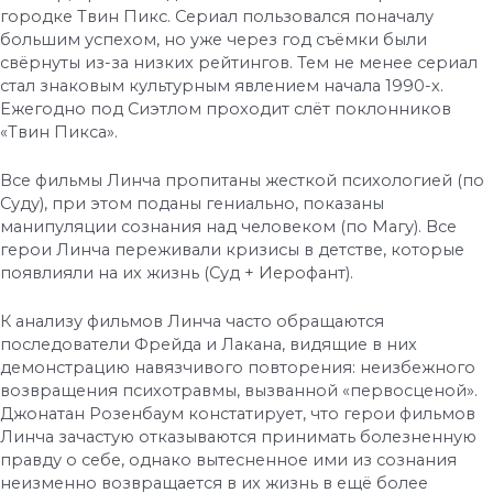
городке Твин Пикс. Сериал пользовался поначалу
большим успехом, но уже через год съёмки были
свёрнуты из-за низких рейтингов. Тем не менее сериал
стал знаковым культурным явлением начала 1990-х.
Ежегодно под Сиэтлом проходит слёт поклонников
«Твин Пикса».
Все фильмы Линча пропитаны жесткой психологией (по
Суду), при этом поданы гениально, показаны
манипуляции сознания над человеком (по Магу). Все
герои Линча переживали кризисы в детстве, которые
появлияли на их жизнь (Суд + Иерофант).
К анализу фильмов Линча часто обращаются
последователи Фрейда и Лакана, видящие в них
демонстрацию навязчивого повторения: неизбежного
возвращения психотравмы, вызванной «первосценой».
Джонатан Розенбаум констатирует, что герои фильмов
Линча зачастую отказываются принимать болезненную
правду о себе, однако вытесненное ими из сознания
неизменно возвращается в их жизнь в ещё более