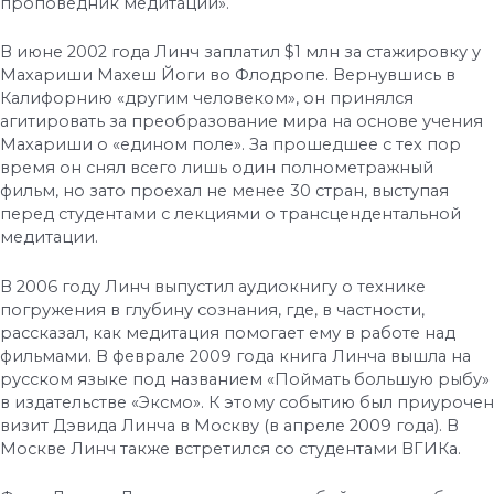
проповедник медитации».
В июне 2002 года Линч заплатил $1 млн за стажировку у
Махариши Махеш Йоги во Флодропе. Вернувшись в
Калифорнию «другим человеком», он принялся
агитировать за преобразование мира на основе учения
Махариши о «едином поле». За прошедшее с тех пор
время он снял всего лишь один полнометражный
фильм, но зато проехал не менее 30 стран, выступая
перед студентами с лекциями о трансцендентальной
медитации.
В 2006 году Линч выпустил аудиокнигу о технике
погружения в глубину сознания, где, в частности,
рассказал, как медитация помогает ему в работе над
фильмами. В феврале 2009 года книга Линча вышла на
русском языке под названием «Поймать большую рыбу»
в издательстве «Эксмо». К этому событию был приурочен
визит Дэвида Линча в Москву (в апреле 2009 года). В
Москве Линч также встретился со студентами ВГИКа.