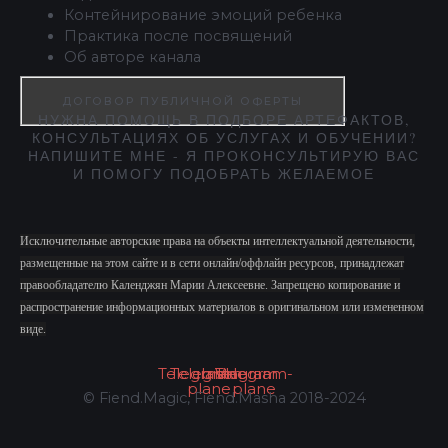
Контейнирование эмоций ребенка
Практика после посвящений
Об авторе канала
ДОГОВОР ПУБЛИЧНОЙ ОФЕРТЫ
НУЖНА ПОМОЩЬ В ПОДБОРЕ АРТЕФАКТОВ,
КОНСУЛЬТАЦИЯХ ОБ УСЛУГАХ И ОБУЧЕНИИ?
НАПИШИТЕ МНЕ - Я ПРОКОНСУЛЬТИРУЮ ВАС
И ПОМОГУ ПОДОБРАТЬ ЖЕЛАЕМОЕ
Исключительные авторские права на объекты интеллектуальной деятельности,
размещенные на этом сайте и в сети онлайн/оффлайн ресурсов, принадлежат
правообладателю Календжян Марии Алексеевне. Запрещено копирование и
распространение информационных материалов в оригинальном или измененном
виде.
Telegram
Telegram-
Instagram
Vk
Telegram-
plane
plane
© Fiend.Magic, Fiend.Masha 2018-2024