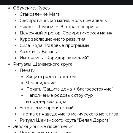
Обучение. Курсы
Становление Мага
Сефиротическая магия. Большие арканы
Чакры. Шаманизм. Экстрасенсорика
Денежный эгрегор. Сефиротическая магия
Курс эволюционного развития
Сила Рода. Родовые программы
Архетипы Богинь
Интенсивы “Коридор затмений”
Ритуалы Шаманского круга
Печати
Защита рода с откатом
Ясновидение
Печать “Защита дома + благосостояние”
Наполнение родовых структур
и поддержка рода
Устранение препятствий
Чистка от наведенного магического негатива
Ритуал Шаманского круга “Белая Дорога”
Эволюционные посвящения
Посвящения шаманские