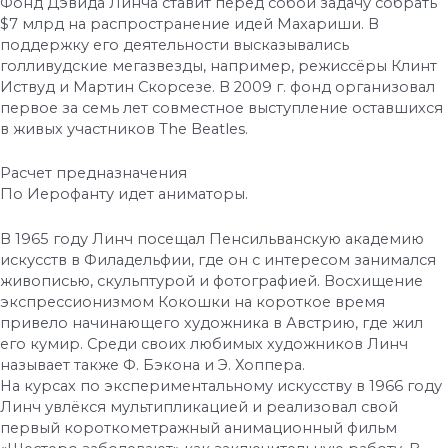
Фонд Дэвида Линча ставит перед собой задачу собрать
$7 млрд на распространение идей Махариши. В
поддержку его деятельности высказывались
голливудские мегазвезды, например, режиссёры Клинт
Иствуд и Мартин Скорсезе. В 2009 г. фонд организовал
первое за семь лет совместное выступление оставшихся
в живых участников The Beatles.
Расчет предназначения
По Иерофанту идет аниматоры.
В 1965 году Линч посещал Пенсильванскую академию
искусств в Филадельфии, где он с интересом занимался
живописью, скульптурой и фотографией. Восхищение
экспрессионизмом Кокошки на короткое время
привело начинающего художника в Австрию, где жил
его кумир. Среди своих любимых художников Линч
называет также Ф. Бэкона и Э. Хоппера.
На курсах по экспериментальному искусству в 1966 году
Линч увлёкся мультипликацией и реализовал свой
первый короткометражный анимационный фильм