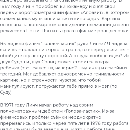
«Шестеро заболевают» как заключительную работу. В
1967 году Линч приобрёл кинокамеру и снял свой
первый короткометражный фильм «Алфавит», в котором
совмещались мультипликация и кинокадры. Картина
основана на кошмарном сновидении племянницы жены
режиссёра Пэгги. Пэгги сыграла в фильме роль девочки.
Вы видели фильм “Голова-ластик” руки Линча? Я видела.
если вы – поклонник яркого трэша, то вперед. если нет –
обойдите эту ленту стороной. А откуда вообще идея? Из
двух Судов и двух Солнц: сюжет строится вокруг
ребенка (эээ.. существа, наверно? – мутанта) и семейных
трагедий. Маг добавляет одновременно гениальности
картине, но и странности, чувства, что тобой
манипулируют, погружаются тебе прямо в мозг (по
Суду).
В 1971 году Линч начал работу над своим
полнометражным дебютом «Голова-ластик». Из-за
финансовых проблем съёмки неоднократно
прерывались, и только через пять лет в 1976 году работа
над фильмом была завершена. В этой работе Линч