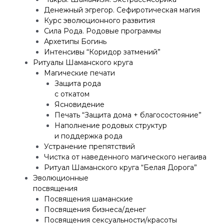
Денежный эгрегор. Сефиротическая магия
Курс эволюционного развития
Сила Рода. Родовые программы
Архетипы Богинь
Интенсивы “Коридор затмений”
Ритуалы Шаманского круга
Магические печати
Защита рода
с откатом
Ясновидение
Печать “Защита дома + благосостояние”
Наполнение родовых структур
и поддержка рода
Устранение препятствий
Чистка от наведенного магического негаива
Ритуал Шаманского круга “Белая Дорога”
Эволюционные
посвящения
Посвящения шаманские
Посвящения бизнеса/денег
Посвящения сексуальности/красоты