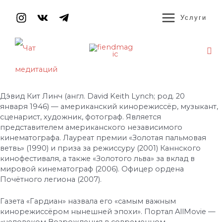
Перейти
MAIN
к
Услуги
содержимому
MENU
По
Навигация
по
записям
Дэ́вид Кит Линч (англ. David Keith Lynch; род. 20
января 1946) — американский кинорежиссёр, музыкант,
сценарист, художник, фотограф. Является
представителем американского независимого
кинематографа. Лауреат премии «Золотая пальмовая
ветвь» (1990) и приза за режиссуру (2001) Каннского
кинофестиваля, а также «Золотого льва» за вклад в
мировой кинематограф (2006). Офицер ордена
Почётного легиона (2007).
Газета «Гардиан» назвала его «самым важным
кинорежиссёром нынешней эпохи». Портал AllMovie —