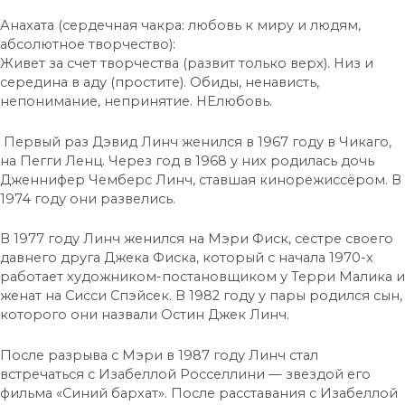
Анахата (сердечная чакра: любовь к миру и людям,
абсолютное творчество):
Живет за счет творчества (развит только верх). Низ и
середина в аду (простите). Обиды, ненависть,
непонимание, непринятие. НЕлюбовь.
Первый раз Дэвид Линч женился в 1967 году в Чикаго,
на Пегги Ленц. Через год в 1968 у них родилась дочь
Дженнифер Чемберс Линч, ставшая кинорежиссёром. В
1974 году они развелись.
В 1977 году Линч женился на Мэри Фиск, сестре своего
давнего друга Джека Фиска, который с начала 1970-х
работает художником-постановщиком у Терри Малика и
женат на Сисси Спэйсек. В 1982 году у пары родился сын,
которого они назвали Остин Джек Линч.
После разрыва с Мэри в 1987 году Линч стал
встречаться с Изабеллой Росселлини — звездой его
фильма «Синий бархат». После расставания с Изабеллой