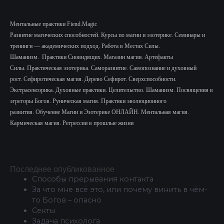
Ментальные практики Fiend.Magic
Развитие магических способностей.
Курсы по магии и эзотерике.
Семинары и
тренинги — академических подход.
Работа в Местах Силы.
Шаманизм.
Практики Сновидящих.
Магазин магии. Артефакты
Силы.
Практическая эзотерика. Саморазвитие.
Самопознание и духовный
рост.
Сефиротическая магия. Дерево Сефирот. Сверхспособности.
Экстрасенсорика.
Духовные практики. Целительство. Шаманизм. Посвящения в
эгрегоры Богов. Руническая магия. Практики эволюционного
развития.
Обучение Магии и Эзотерике ОНЛАЙН. Ментальная магия.
Кармическая магия. Регрессии в прошлые жизни
Последнее опубликованное
Способы прерывания контакта
За что мне всё это, или почему винить в чём-
то Богов – опасно
Секты
Задача психолога