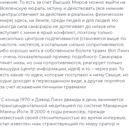
нижние. То есть за счет Высших Миров можно выйти на
Вселенскую мораль, истину и действовать (все нижние
центры отвечают за действия в реальном, физическом
мире) здесь, на Земле, среди людей и для людей. Но
иногда сила сахасрары не дотягивает до низов или
вступает с ними в ярый конфликт, поэтому только
несколько центров подтягиваются (становятся выше по
частоте, чистятся), а остальные сильно сопротивляются,
ибо хорошо жить в собственном болоте травм. Вот Линч
– очень показательный пример подобного: Сахасрара
тянет низы, но они сопротивляются, реагирует только
вишудха (центр информации, идей) и то – через раз. То
есть какие-то идеи, которые поступают к нему Свыше, но
одни доходят в первозданном виде, а другие портятся
за счет искажения личными травмами.
С конца 1970-х Дэвид Линч дважды в день занимается
трансцендентальной медитацией по системе Махариши
Махеш Йоги. В 2000-е годы режиссёр, прежде
известный своей стеснительностью во время интервью,
стал известен «как странствующий по миру оратор и