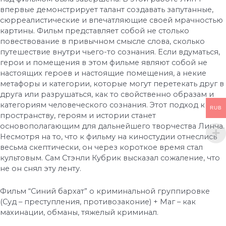
впервые демонстрирует талант создавать запутанные,
сюрреалистические и впечатляющие своей мрачностью
картины. Фильм представляет собой не столько
повествование в привычном смысле слова, сколько
путешествие внутри чьего-то сознания. Если вдуматься,
герои и помещения в этом фильме являют собой не
настоящих героев и настоящие помещения, а некие
метафоры и категории, которые могут перетекать друг в
друга или разрушаться, как то свойственно образам и
категориям человеческого сознания. Этот подход к
RUB
пространству, героям и истории станет
основополагающим для дальнейшего творчества Линча.
Несмотря на то, что к фильму на киностудии отнеслись
весьма скептически, он через короткое время стал
культовым. Сам Стэнли Кубрик высказал сожаление, что
не он снял эту ленту.
Фильм “Синий бархат” о криминальной группировке
(Суд – преступления, противозаконие) + Маг – как
махинации, обманы, тяжелый криминал.