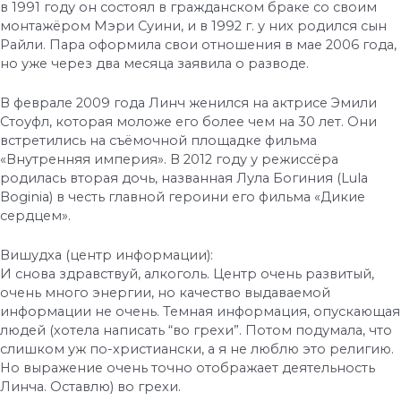
в 1991 году он состоял в гражданском браке со своим
монтажёром Мэри Суини, и в 1992 г. у них родился сын
Райли. Пара оформила свои отношения в мае 2006 года,
но уже через два месяца заявила о разводе.
В феврале 2009 года Линч женился на актрисе Эмили
Стоуфл, которая моложе его более чем на 30 лет. Они
встретились на съёмочной площадке фильма
«Внутренняя империя». В 2012 году у режиссёра
родилась вторая дочь, названная Лула Богиния (Lula
Boginia) в честь главной героини его фильма «Дикие
сердцем».
Вишудха (центр информации):
И снова здравствуй, алкоголь. Центр очень развитый,
очень много энергии, но качество выдаваемой
информации не очень. Темная информация, опускающая
людей (хотела написать “во грехи”. Потом подумала, что
слишком уж по-христиански, а я не люблю это религию.
Но выражение очень точно отображает деятельность
Линча. Оставлю) во грехи.