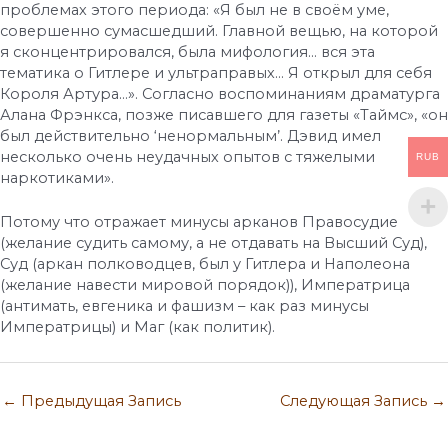
проблемах этого периода: «Я был не в своём уме,
совершенно сумасшедший. Главной вещью, на которой
я сконцентрировался, была мифология… вся эта
тематика о Гитлере и ультраправых… Я открыл для себя
Короля Артура…». Согласно воспоминаниям драматурга
Алана Фрэнкса, позже писавшего для газеты «Таймс», «он
был действительно ‘ненормальным’. Дэвид имел
несколько очень неудачных опытов с тяжелыми
RUB
наркотиками».
Потому что отражает минусы арканов Правосудие
(желание судить самому, а не отдавать на Высший Суд),
Суд (аркан полководцев, был у Гитлера и Наполеона
(желание навести мировой порядок)), Императрица
(антимать, евгеника и фашизм – как раз минусы
Императрицы) и Маг (как политик).
←
Предыдущая Запись
Следующая Запись
→