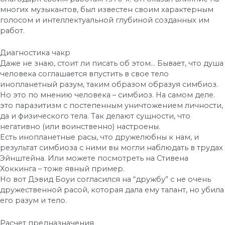
многих музыкантов, был известен своим характерным
голосом и интеллектуальной глубиной созданных им
работ.
Диагностика чакр
Даже не знаю, стоит ли писать об этом… Бывает, что душа
человека соглашается впустить в свое тело
инопланетный разум, таким образом образуя симбиоз.
Но это по мнению человека – симбиоз. На самом деле.
это паразитизм с постепенным уничтожением личности,
да и физического тела. Так делают сущности, что
негативно (или воинственно) настроены.
Есть инопланетные расы, что дружелюбны к нам, и
результат симбиоза с ними вы могли наблюдать в трудах
Эйнштейна. Или можете посмотреть на Стивена
Хоккинга – тоже явный пример.
Но вот Дэвид Боуи согласился на “дружбу” с не очень
дружественной расой, которая дала ему талант, но убила
его разум и тело.
Расчет предназначения