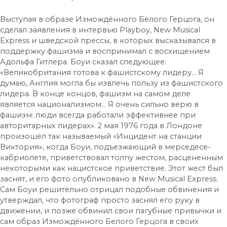
Выступая в образе Измождённого Белого Герцога, он
сделал заявления в интервью Playboy, New Musical
Express и шведской прессы, в которых высказывался в
поддержку фашизма и воспринимал с восхищением
Адольфа Гитлера. Боуи сказал следующее:
«Великобритания готова к фашистскому лидеру… Я
думаю, Англия могла бы извлечь пользу из фашистского
лидера. В конце концов, фашизм на самом деле
является национализмом… Я очень сильно верю в
фашизм: люди всегда работали эффективнее при
авторитарных лидерах». 2 мая 1976 года в Лондоне
произошёл так называемый «Инцидент на станции
Виктория», когда Боуи, подъезжающий в мерседесе-
кабриолете, приветствовал толпу жестом, расцененным
некоторыми как нацистское приветствие. Этот жест был
заснят, и его фото опубликовано в New Musical Express.
Сам Боуи решительно отрицал подобные обвинения и
утверждал, что фотограф просто заснял его руку в
движении, и позже обвинил свои пагубные привычки и
сам образ Измождённого Белого Герцога в своих