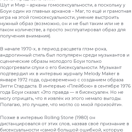
Шут и Мир – арканы гомосексуальности, а поскольку у
Боуи один из главных арканов – Маг, то ещё и грамотная
игра на этой гомосексуальности, умение выстроить
нужный образ (возможно, он и не был таким или не в
таком количестве, а просто эксплуатировал образ для
получения внимания).
В начале 1970-х, в период расцвета глэм-рока,
андрогинный стиль был популярен среди музыкантов и
сценические образы молодого Боуи только
подогревали слухи о его бисексуальности. Музыкант
подтвердил их в интервью журналу Melody Maker в
январе 1972 года, одновременно с созданием образа
Зигги Стардаста. В интервью «Плейбою» в сентябре 1976
года Боуи сказал: «Это правда — я бисексуален. Но не
могу отрицать, что я извлёк из этого немало выгоды.
Полагаю, это лучшее, что могло со мной произойти».
Позже в интервью Rolling Stone (1980) он
дистанцировался от этих слов, назвав своё признание в
бисексуальности «самой большой ошибкой, которую