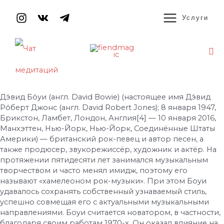
Перейти
MAIN
к
Услуги
содержимому
MENU
По
Навигация
по
записям
Дэ́вид Бо́уи (англ. David Bowie) (настоящее имя Дэ́вид
Ро́берт Джонс (англ. David Robert Jones); 8 января 1947,
Брикстон, Ламбет, Лондон, Англия[4] — 10 января 2016,
Манхэттен, Нью-Йорк, Нью-Йорк, Соединённые Штаты
Америки) — британский рок-певец и автор песен, а
также продюсер, звукорежиссёр, художник и актёр. На
протяжении пятидесяти лет занимался музыкальным
творчеством и часто менял имидж, поэтому его
называют «хамелеоном рок-музыки». При этом Боуи
удавалось сохранять собственный узнаваемый стиль,
успешно совмещая его с актуальными музыкальными
направлениями. Боуи считается новатором, в частности,
благодаря своим работам 1970-х. Он оказал влияние на