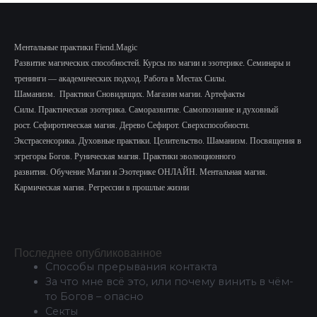
Ментальные практики Fiend.Magic
Развитие магических способностей.
Курсы по магии и эзотерике.
Семинары и
тренинги — академических подход.
Работа в Местах Силы.
Шаманизм.
Практики Сновидящих.
Магазин магии. Артефакты
Силы.
Практическая эзотерика. Саморазвитие.
Самопознание и духовный
рост.
Сефиротическая магия. Дерево Сефирот. Сверхспособности.
Экстрасенсорика.
Духовные практики. Целительство. Шаманизм. Посвящения в
эгрегоры Богов. Руническая магия. Практики эволюционного
развития.
Обучение Магии и Эзотерике ОНЛАЙН. Ментальная магия.
Кармическая магия. Регрессии в прошлые жизни
Последнее опубликованное
Способы прерывания контакта
За что мне всё это, или почему винить в чём-
то Богов – опасно
Секты