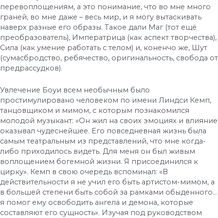
перевоплощениям, а это понимание, что во мне много
граней, во мне даже – весь мир, и я могу вытаскивать
наверх разные его образы. Такое дали Маг (тот ещё
преобразователь), Императрица (как аспект творчества),
Сила (как умение работать с телом) и, коненчо же, Шут
(сумасбродство, ребячество, оригинальность, свобода от
предрассудков).
Увлечение Боуи всем необычным было
простимулировано человеком по имени Линдси Кемп,
танцовщиком и мимом, с которым познакомился
молодой музыкант: «Он жил на своих эмоциях и влияние
оказывал чудеснейшее. Его повседневная жизнь была
самым театральным из представлений, что мне когда-
либо приходилось видеть. Для меня он был живым
воплощением богемной жизни. Я присоединился к
цирку». Кемп в свою очередь вспоминал: «В
действительности я не учил его быть артистом-мимом, а
в большей степени быть собой за рамками обыденного…
я помог ему освободить ангела и демона, которые
составляют его сущность». Изучая под руководством