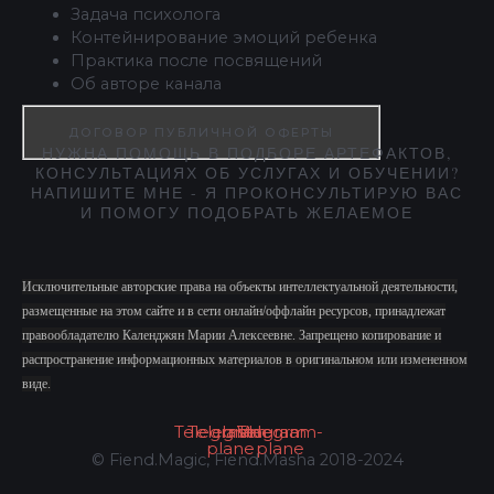
Задача психолога
Контейнирование эмоций ребенка
Практика после посвящений
Об авторе канала
ДОГОВОР ПУБЛИЧНОЙ ОФЕРТЫ
НУЖНА ПОМОЩЬ В ПОДБОРЕ АРТЕФАКТОВ,
КОНСУЛЬТАЦИЯХ ОБ УСЛУГАХ И ОБУЧЕНИИ?
НАПИШИТЕ МНЕ - Я ПРОКОНСУЛЬТИРУЮ ВАС
И ПОМОГУ ПОДОБРАТЬ ЖЕЛАЕМОЕ
Исключительные авторские права на объекты интеллектуальной деятельности,
размещенные на этом сайте и в сети онлайн/оффлайн ресурсов, принадлежат
правообладателю Календжян Марии Алексеевне. Запрещено копирование и
распространение информационных материалов в оригинальном или измененном
виде.
Telegram
Telegram-
Instagram
Vk
Telegram-
plane
plane
© Fiend.Magic, Fiend.Masha 2018-2024