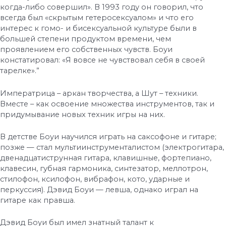
когда-либо совершил». В 1993 году он говорил, что
всегда был «скрытым гетеросексуалом» и что его
интерес к гомо- и бисексуальной культуре были в
большей степени продуктом времени, чем
проявлением его собственных чувств. Боуи
констатировал: «Я вовсе не чувствовал себя в своей
тарелке».”
Императрица – аркан творчества, а Шут – техники.
Вместе – как освоение множества инструментов, так и
придумывание новых техник игры на них.
В детстве Боуи научился играть на саксофоне и гитаре;
позже — стал мультиинструменталистом (электрогитара,
двенадцатиструнная гитара, клавишные, фортепиано,
клавесин, губная гармоника, синтезатор, меллотрон,
стилофон, ксилофон, вибрафон, кото, ударные и
перкуссия). Дэвид Боуи — левша, однако играл на
гитаре как правша.
Дэвид Боуи был имел знатный талант к