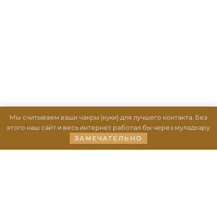
Мы считываем ваши чакры (куки) для лучшего контакта. Без
этого наш сайт и весь интернет работал бы через муладхару.
ЗАМЕЧАТЕЛЬНО
Обучение. Курсы
Становление Мага
Сефиротическая магия.
Большие арканы
Чакры. Шаманизм.
Экстрасенсорика
Денежный эгрегор.