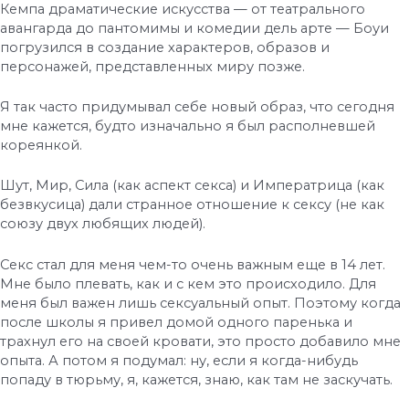
Кемпа драматические искусства — от театрального
авангарда до пантомимы и комедии дель арте — Боуи
погрузился в создание характеров, образов и
персонажей, представленных миру позже.
Я так часто придумывал себе новый образ, что сегодня
мне кажется, будто изначально я был располневшей
кореянкой.
Шут, Мир, Сила (как аспект секса) и Императрица (как
безвкусица) дали странное отношение к сексу (не как
союзу двух любящих людей).
Секс стал для меня чем-то очень важным еще в 14 лет.
Мне было плевать, как и с кем это происходило. Для
меня был важен лишь сексуальный опыт. Поэтому когда
после школы я привел домой одного паренька и
трахнул его на своей кровати, это просто добавило мне
опыта. А потом я подумал: ну, если я когда-нибудь
попаду в тюрьму, я, кажется, знаю, как там не заскучать.