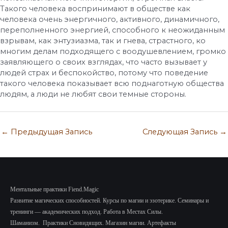
Такого человека воспринимают в обществе как
человека очень энергичного, активного, динамичного,
переполненного энергией, способного к неожиданным
взрывам, как энтузиазма, так и гнева, страстного, ко
многим делам подходящего с воодушевлением, громко
заявляющего о своих взглядах, что часто вызывает у
людей страх и беспокойство, потому что поведение
такого человека показывает всю поднаготную общества
людям, а люди не любят свои темные стороны.
←
Предыдущая Запись
Следующая Запись
→
Ментальные практики Fiend.Magic
Развитие магических способностей.
Курсы по магии и эзотерике.
Семинары и
тренинги — академических подход.
Работа в Местах Силы.
Шаманизм.
Практики Сновидящих.
Магазин магии. Артефакты