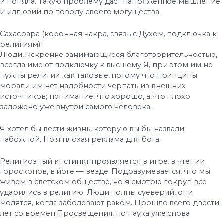
и поняла. Такую проблему даст напряжённое мышление
и иллюзии по поводу своего могущества.
Сахасрара (коронная чакра, связь с Духом, подключка к
религиям):
Люди, искренне занимающиеся благотворительностью,
всегда имеют подключку к высшему Я, при этом им не
нужны религии как таковые, потому что принципы
морали им нет надобности черпать из внешних
источников; понимание, что хорошо, а что плохо
заложено уже внутри самого человека.
Я хотел бы вести жизнь, которую вы бы назвали
набожной. Но я плохая реклама для бога.
Религиозный инстинкт проявляется в игре, в чтении
гороскопов, в йоге — везде. Подразумевается, что мы
живем в светском обществе, но я смотрю вокруг: все
ударились в религию. Люди полны суеверий, они
молятся, когда заболевают раком. Прошло всего двести
лет со времен Просвещения, но наука уже снова