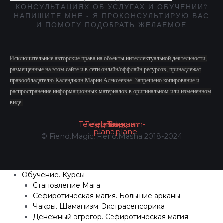
КОНСУЛЬТАЦИЯХ ОБ УСЛУГАХ И ОБУЧЕНИИ?
НАПИШИТЕ МНЕ - Я ПРОКОНСУЛЬТИРУЮ ВАС
И ПОМОГУ ПОДОБРАТЬ ЖЕЛАЕМОЕ
Исключительные авторские права на объекты интеллектуальной деятельности,
размещенные на этом сайте и в сети онлайн/оффлайн ресурсов, принадлежат
правообладателю Календжян Марии Алексеевне. Запрещено копирование и
распространение информационных материалов в оригинальном или измененном
виде.
Telegram
Telegram-
Instagram
Vk
Telegram-
plane
plane
© Fiend.Magic, Fiend.Masha 2018-2024
Обучение. Курсы
Становление Мага
Сефиротическая магия. Большие арканы
Чакры. Шаманизм. Экстрасенсорика
Денежный эгрегор. Сефиротическая магия