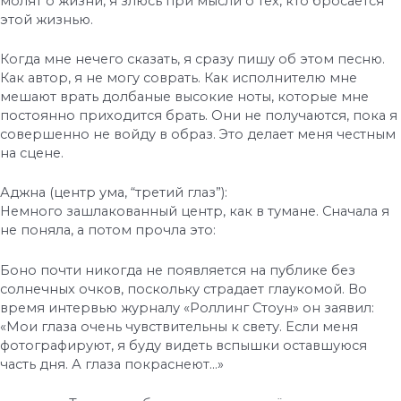
молят о жизни, я злюсь при мысли о тех, кто бросается
этой жизнью.
Когда мне нечего сказать, я сразу пишу об этом песню.
Как автор, я не могу соврать. Как исполнителю мне
мешают врать долбаные высокие ноты, которые мне
постоянно приходится брать. Они не получаются, пока я
совершенно не войду в образ. Это делает меня честным
на сцене.
Аджна (центр ума, “третий глаз”):
Немного зашлакованный центр, как в тумане. Сначала я
не поняла, а потом прочла это:
Боно почти никогда не появляется на публике без
солнечных очков, поскольку страдает глаукомой. Во
время интервью журналу «Роллинг Стоун» он заявил:
«Мои глаза очень чувствительны к свету. Если меня
фотографируют, я буду видеть вспышки оставшуюся
часть дня. А глаза покраснеют…»