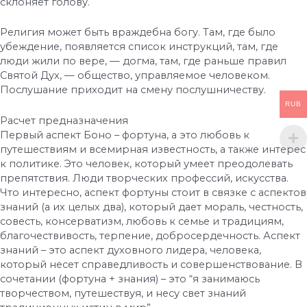
склоняет голову.
Религия может быть враждебна богу. Там, где было
убеждение, появляется список инструкций, там, где
люди жили по вере, — догма, там, где раньше правил
Святой Дух, — общество, управляемое человеком.
Послушание приходит на смену послушничеству.
RUB
Расчет предназначения
Первый аспект Боно – фортуна, а это любовь к
путешествиям и всемирная известность, а также интерес
к политике. Это человек, который умеет преодолевать
препятствия. Люди творческих профессий, искусства.
Что интересно, аспект фортуны стоит в связке с аспектов
знаний (а их целых два), который дает мораль, честность,
совесть, консерватизм, любовь к семье и традициям,
благочествивость, терпение, добросердечность. Аспект
знаний – это аспект духовного лидера, человека,
который несет справедливость и совершенствование. В
сочетании (фортуна + знания) – это “я занимаюсь
творчеством, путешествуя, и несу свет знаний