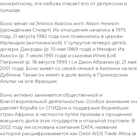
конкретному, эта любовь спасает его от депрессии и
суицида.
Боно женат на Элисон Хьюсон англ. Alison Hewson
(урождённая Стюарт). Их отношения начались в 1975
году, 21 августа 1982 года они поженились в церкви
Ирландии (англиканской). У супругов четверо детей,
дочери: Джордан (р. 10 мая 1989 года) и Мемфис Ив
Хьюсон (р. 7 июля 1991 года) и сыновья Илия Боб
Патрикий (р. 18 августа 1999 г.) и Джон Абрахам (р. 21 мая
2001 года). Боно живёт со своей семьей в Киллини на юге
Дублина. Также он имеет в доле виллу в Приморских
Альпах на юге Франции.
Боно активно занимается общественной и
благотворительной деятельностью. Особое внимание он
уделяет борьбе со СПИДом и поддержке беднейших
стран Африки, в частности путём призыва к прощению
внешнего долга этих государств и открытой торговле. В
2002 году им основана компания DATA, название
которой расшифровывается как Debt AIDS Trade Africa (в