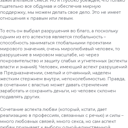
зажигательной смеси. Но я глубоко убежден, что только
тщательно все обдумав и обеспечив мирную
поддержку, мы можем делать свое дело. Это не имеет
отношения к правым или левым.
То есть он выбрал разрушения во благо, а поскольку
одним из его аспектов является глобальность –
способность заниматься глобальными проектами
мирового значения, очень миролюбивый человек, то
разрушение в мировом масштабе, но через
покровительство и защиту слабых и угнетенных (аспекты
власти и знаний). Человек, имеющий аспект разрушений
в Предназначении, смелый и отчаянный, наделен
жестким стержнем внутри, непоколебимостью. Правда,
в сочетании с властью может давать стремление
заработать и сохранить деньги, но человек склонен
подавлять других.
Сочетание аспекта любви (который, кстати, дает
реализацию в профессиях, связанных с речью) и силы –
много любовных связей, много секса, но сам аспект
любви призывает к выбору одной-единственной