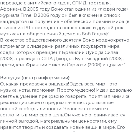
переводе с английского «долг, СПИД, торговля,
Африка»). В 2005 году Боно стал одним из «людей года»
журнала Time. В 2006 году он был включен в список
кандидатов на получение Нобелевской премии мира (в
список из 191 претендента вошёл также и другой рок-
музыкант и общественный деятель Боб Гелдоф).
В качестве общественного деятеля Боно неоднократно
встречался с лидерами различных государств мира,
среди которых президент Бразилии Луис да Силва
(2006), президент США Джордж Буш-младший (2006),
президент Франции Николя Саркози (2008) и другие.”
Вишудха (центр информации):
О, какая прекрасная вишудха! Здесь весь мир – это
музыка, ноты, гармония! Просто чудесно! Идеи довольно
светлые, умение прекрасно говорить, приятная мимика,
реализация своего предназначения, достижение
полной свободы личности. Человек стремится
воплотить в мир свою цель.Он уже не ограничивается
личной выгодой, материальными ценностями, ему
нравится творить и создавать новые вещи в мире. Его