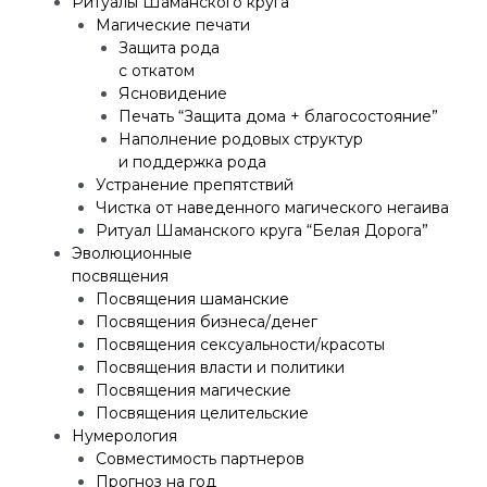
Ритуалы Шаманского круга
Магические печати
Защита рода
с откатом
Ясновидение
Печать “Защита дома + благосостояние”
Наполнение родовых структур
и поддержка рода
Устранение препятствий
Чистка от наведенного магического негаива
Ритуал Шаманского круга “Белая Дорога”
Эволюционные
посвящения
Посвящения шаманские
Посвящения бизнеса/денег
Посвящения сексуальности/красоты
Посвящения власти и политики
Посвящения магические
Посвящения целительские
Нумерология
Совместимость партнеров
Прогноз на год