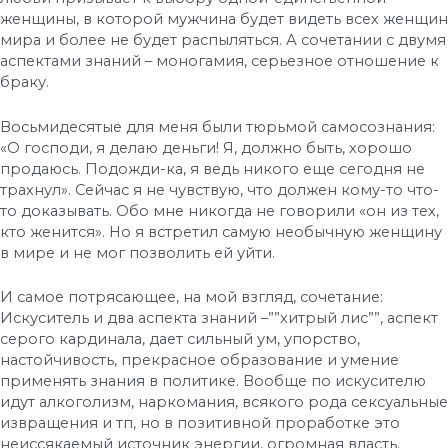
женщины, в которой мужчина будет видеть всех женщин
мира и более не будет распыляться. А сочетании с двумя
аспектами знаний – моногамия, серьезное отношение к
браку.
Восьмидесятые для меня были тюрьмой самосознания:
«О господи, я делаю деньги! Я, должно быть, хорошо
продаюсь. Подожди-ка, я ведь никого еще сегодня не
трахнул». Сейчас я не чувствую, что должен кому-то что-
то доказывать. Обо мне никогда не говорили «он из тех,
кто женится». Но я встретил самую необычную женщину
в мире и не мог позволить ей уйти.
И самое потрясающее, на мой взгляд, сочетание:
Искуситель и два аспекта знаний –””хитрый лис””, аспект
серого кардинала, дает сильный ум, упорство,
настойчивость, прекрасное образование и умение
применять знания в политике. Вообще по искусителю
идут алкоголизм, наркомания, всякого рода сексуальные
извращения и тп, но в позитивной проработке это
неиссякаемый источник энергии, огромная власть.