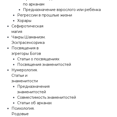
по арканам
Предназначение взрослого или ребёнка
Регрессии в прошлые жизни
Хорары
Сефиротическая
магия
Чакры.Шаманизм.
Эсктрасенсорика
Посвящения в
эгрегоры Богов
Статьи о посвящениях
Посвящения знаменитостей
Нумерология.
Статьи и
знаменитости
Предназначения
знаменитостей
Совместимость знаменитостей
Статьи об арканах
Психология.
Родовые