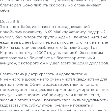
со стороны болельщика), а сублимируемая как раз для
благих дел. Боно любить скорость, но ограничивает
себя.
Ducati 916
Этот спортбайк, изначально принадлежавший
покойному вокалисту INXS Майклу Хатченсу, лидер U2
купил у бас-гитариста группы Адама Клейтона. Активно
ездить за рулем Боно перестал после того, как в начале
80-х на мотоцикле разбился его близкий друг Грег
Кэролл, поэтому в 2007 году выставил байк со своим
автографом на бензобаке на благотворительный
аукцион, с которого он и ушел всего за 22500 долларов.
Свадхистана (центр красоты и удовольствий):
Я немного в шоке: у него очень чистая свадхистана для
артиста, очень! Обычно здесь наркотики, алкоголь,
промискуитет, но здесь же гармония и умиротворение,
сексуальная энергия, сублимируемая в творчество,
желание этого яруса – показать свое индивидуальность
(здравствуйте, субкультуры), желание показать и
чувствовать себя особенным. Потребность в красивой