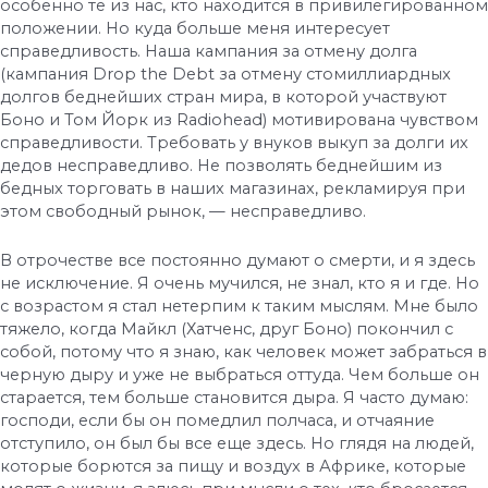
особенно те из нас, кто находится в привилегированном
положении. Но куда больше меня интересует
справедливость. Наша кампания за отмену долга
(кампания Drop the Debt за отмену стомиллиардных
долгов беднейших стран мира, в которой участвуют
Боно и Том Йорк из Radiohead) мотивирована чувством
справедливости. Требовать у внуков выкуп за долги их
дедов несправедливо. Не позволять беднейшим из
бедных торговать в наших магазинах, рекламируя при
этом свободный рынок, — несправедливо.
В отрочестве все постоянно думают о смерти, и я здесь
не исключение. Я очень мучился, не знал, кто я и где. Но
с возрастом я стал нетерпим к таким мыслям. Мне было
тяжело, когда Майкл (Хатченс, друг Боно) покончил с
собой, потому что я знаю, как человек может забраться в
черную дыру и уже не выбраться оттуда. Чем больше он
старается, тем больше становится дыра. Я часто думаю:
господи, если бы он помедлил полчаса, и отчаяние
отступило, он был бы все еще здесь. Но глядя на людей,
которые борются за пищу и воздух в Африке, которые