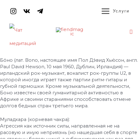
Перейти
MAIN
к
Услуги
содержимому
MENU
По
Навигация
по
записям
Бо́но (лат. Bono, настоящее имя Пол Дэ́вид Хью́сон, англ.
Paul David Hewson, 10 мая 1960, Дублин, Ирландия) —
ирландский рок-музыкант, вокалист рок-группы U2, в
которой иногда играет также партии ритм-гитары и
губной гармошки. Кроме музыкальной деятельности,
Боно известен своей гуманитарной активностью в
Африке и своими стараниями способствовать отмене
долгов бедных стран третьего мира.
Муладхара (корневая чакра):
Агрессия как источник силы, направленная не на
расовую и иную неприязнь (но нашедшая себя в спорте