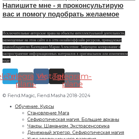
Напишите мне - я проконсультирую
вас и помогу подобрать желаемое
Исключительные авторские права на объекты интеллектуальной деятельности,
размещенные на этом сайте и в сети онлайн/оффлайн ресурсов, принадлежат
правообладателю Календжян Марии Алексеевне. Запрещено копирование и
распространение информационных материалов в оригинальном или измененном
виде.
elegram
Telegram-
Vk
Instagram
Telegram-
plane
plane
© Fiend.Magic, Fiend.Masha 2018-2024
Обучение. Курсы
Становление Мага
Сефиротическая магия. Большие арканы
Чакры. Шаманизм. Экстрасенсорика
Денежный эгрегор. Сефиротическая магия