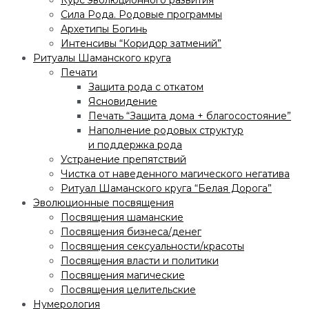
Курс эволюционного развития
Сила Рода. Родовые программы
Архетипы Богинь
Интенсивы “Коридор затмений”
Ритуалы Шаманского круга
Печати
Защита рода с откатом
Ясновидение
Печать “Защита дома + благосостояние”
Наполнение родовых структур
и поддержка рода
Устранение препятствий
Чистка от наведенного магического негатива
Ритуал Шаманского круга “Белая Дорога”
Эволюционные посвящения
Посвящения шаманские
Посвящения бизнеса/денег
Посвящения сексуальности/красоты
Посвящения власти и политики
Посвящения магические
Посвящения целительские
Нумерология