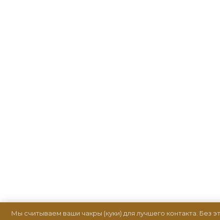
Мы считываем ваши чакры (куки) для лучшего контакта. Без э