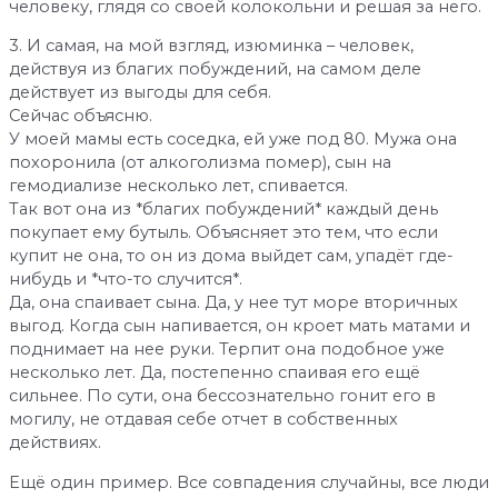
человеку, глядя со своей колокольни и решая за него.
3. И самая, на мой взгляд, изюминка – человек,
действуя из благих побуждений, на самом деле
действует из выгоды для себя.
Сейчас объясню.
У моей мамы есть соседка, ей уже под 80. Мужа она
похоронила (от алкоголизма помер), сын на
гемодиализе несколько лет, спивается.
Так вот она из *благих побуждений* каждый день
покупает ему бутыль. Объясняет это тем, что если
купит не она, то он из дома выйдет сам, упадёт где-
нибудь и *что-то случится*.
Да, она спаивает сына. Да, у нее тут море вторичных
выгод. Когда сын напивается, он кроет мать матами и
поднимает на нее руки. Терпит она подобное уже
несколько лет. Да, постепенно спаивая его ещё
сильнее. По сути, она бессознательно гонит его в
могилу, не отдавая себе отчет в собственных
действиях.
Ещё один пример. Все совпадения случайны, все люди