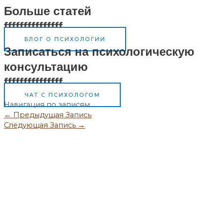
Больше статей
fffffffffffffff
БЛОГ О ПСИХОЛОГИИ
Записаться на психологическую
консультацию
fffffffffffffff
ЧАТ С ПСИХОЛОГОМ
Навигация по записям
←
Предыдущая Запись
Следующая Запись
→
Ментальные практики Fiend.Magic
Развитие магических способностей.
Курсы по магии и эзотерике.
Семинары и
тренинги — академических подход.
Работа в Местах Силы. Шаманизм.
Практики
Сновидящих.
Магазин магии. Артефакты Силы.
Практическая эзотерика.
Саморазвитие.
Самопознание и духовный рост.
Сефиротическая магия. Дерево