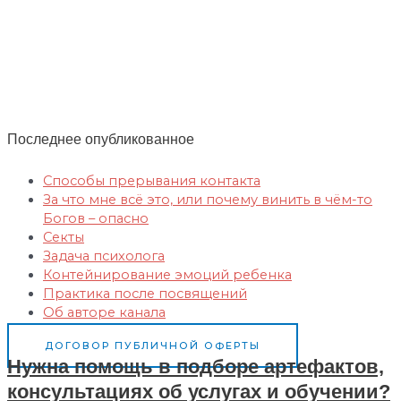
Сефирот. Сверхспособности. Экстрасенсорика.
Духовные практики. Целительство.
Шаманизм. Посвящения в эгрегоры Богов. Руническая магия. Практики
эволюционного развития.
Обучение Магии и Эзотерике ОНЛАЙН. Ментальная
магия. Кармическая магия. Регрессии в прошлые жизни
Последнее опубликованное
Способы прерывания контакта
За что мне всё это, или почему винить в чём-то
Богов – опасно
Секты
Задача психолога
Контейнирование эмоций ребенка
Практика после посвящений
Об авторе канала
ДОГОВОР ПУБЛИЧНОЙ ОФЕРТЫ
Нужна помощь в подборе артефактов,
консультациях об услугах и обучении?