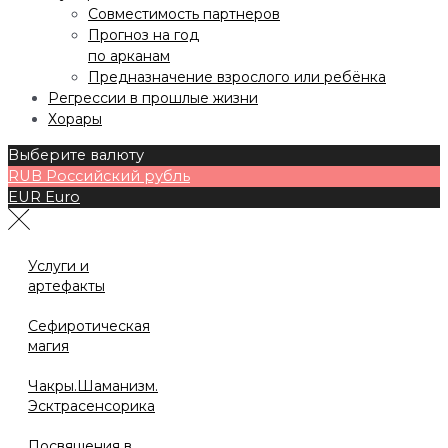
Совместимость партнеров
Прогноз на год
по арканам
Предназначение взрослого или ребёнка
Регрессии в прошлые жизни
Хорары
Выберите валюту
RUB
Российский рубль
EUR
Euro
Услуги и
артефакты
Сефиротическая
магия
Чакры.Шаманизм.
Эсктрасенсорика
Посвящения в